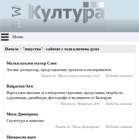
Меню
Начало
"изкуства" - сайтове с тази ключова дума
Малък куклен театър Слон
Ателие, репертоар, представления, проекти и експерименти.
Повече за "
Малък куклен театър Слон
"
Подобни сайтове
Bulgarian-Arts
Виртуален магазин за електронна търговия, представящ творби на
художници, дизайнери, фотографи и музиканти от България.
Повече за "
Bulgarian-Arts
"
Подобни сайтове
Мила Димитрова
Скулптура и живопис.
Повече за "
Мила Димитрова
"
Подобни сайтове
Прекрасна идея