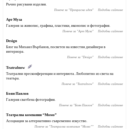
Ръчно рисувани изделия.
Повече за "
Прекрасна идея
"
Подобни сайтове
Арт Муза
Галерия за живопис, графика, пластики, иконопис и фотография.
Повече за "
Арт Муза
"
Подобни сайтове
Design
Блог на Михаил Върбанов, посветен на известни дизайнери в
интериора.
Повече за "
Design
"
Подобни сайтове
Teatralnow
Театрални пресконференции и интервюта. Любопитно из света на
театъра.
Повече за "
Teatralnow
"
Подобни сайтове
Боян Павлов
Галерия сватбена фотография.
Повече за "
Боян Павлов
"
Подобни сайтове
Театрална компания “Момо”
Асоциация за алтернативно съвременно изкуство.
Повече за "
Театрална компания “Момо”
"
Подобни сайтове