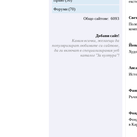
Право
(36)
екст
Форуми
(70)
Свет
Общо сайтове
6093
Поле
комп
Добави сайт!
Каним всички, желаещи да
Йон
популяризират любимите си сайтове,
да ги включат в специализирания уеб
Худо
каталог "За култура"!
Анса
Исто
Фан
Ръчн
Фон
Фонд
в Ка