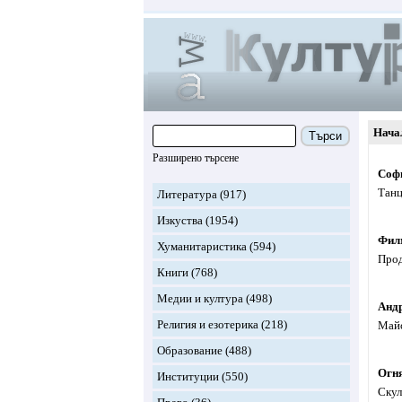
Нача
Търси
Разширено търсене
Соф
Танц
Литература
(917)
Изкуства
(1954)
Фил
Хуманитаристика
(594)
Прод
Книги
(768)
Медии и култура
(498)
Анд
Религия и езотерика
(218)
Майс
Образование
(488)
Огн
Институции
(550)
Скул