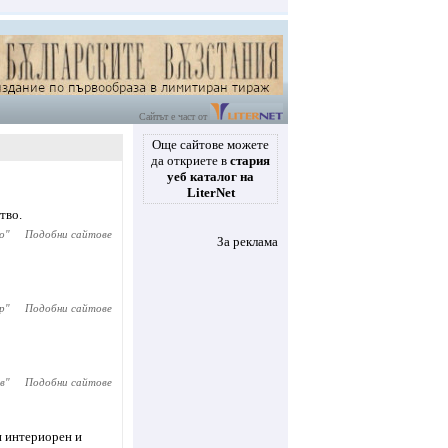
Сайтът е част от
Още сайтове можете
да откриете в
стария
уеб каталог на
LiterNet
тво.
о
"
Подобни сайтове
За реклама
р
"
Подобни сайтове
в
"
Подобни сайтове
и интериорен и