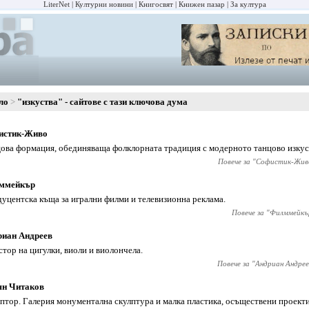
LiterNet
Културни новини
Книгосвят
Книжен пазар
За култура
ло
"изкуства" - сайтове с тази ключова дума
истик-Живо
ова формация, обединяваща фолклорната традиция с модерното танцово изкус
Повече за "
Софистик-Жив
ммейкър
уцентска къща за игрални филми и телевизионна реклама.
Повече за "
Филммейкъ
риан Андреев
тор на цигулки, виоли и виолончела.
Повече за "
Андриан Андрее
ян Читаков
птор. Галерия монументална скулптура и малка пластика, осъществени проект