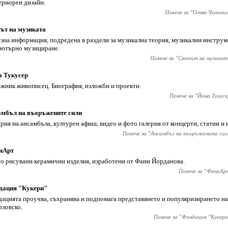
ериорен дизайн.
Повече за "
Огнян Читако
ът на музиката
зна информация, подредена в раздели за музикална теория, музикални инструме
ютърно музициране.
Повече за "
Светът на музикат
а Тукусер
жник живописец. Биография, изложби и проекти.
Повече за "
Йона Тукусе
мбъл на въоръжените сили
рия на ансамбъла, културен афиш, видeо и фото галерия от концерти, статии и
Повече за "
Ансамбъл на въоръжените сил
иАрт
о рисувани керамични изделия, изработени от Фани Йорданова.
Повече за "
ФаниАр
дация "Кукери"
ацията проучва, съхранява и подпомага представянето и популяризирането на
рловско.
Повече за "
Фондация "Кукери