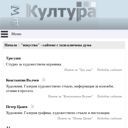
Меню
Начало
"изкуства" - сайтове с тази ключова дума
Три уши
Студио за художествена керамика.
Повече за "
Три уши
"
Подобни сайтове
Константин Вълчев
Художник. Галерия художествено стъкло, информация за изложби,
отзиви в пресата.
Повече за "
Константин Вълчев
"
Подобни сайтове
Петер Цанев
Художник. Галерия графика, художествено стъкло и инсталации.
Повече за "
Петер Цанев
"
Подобни сайтове
А1