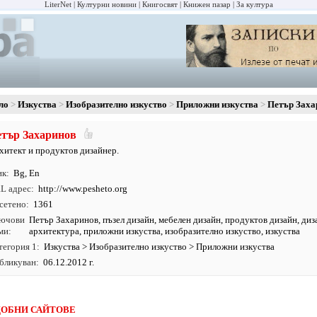
LiterNet
Културни новини
Книгосвят
Книжен пазар
За култура
ло
Изкуства
Изобразително изкуство
Приложни изкуства
Петър Заха
тър Захаринов
хитект и продуктов дизайнер.
ик
Bg
,
En
L адрес
http:/
/
www.
pesheto.
org
сетено
1361
ючови
Петър Захаринов
,
пъзел дизайн
,
мебелен дизайн
,
продуктов дизайн
,
диз
ми
архитектура
,
приложни изкуства
,
изобразително изкуство
,
изкуства
тегория 1
Изкуства
>
Изобразително изкуство
>
Приложни изкуства
бликуван
06.12.2012 г.
ОБНИ САЙТОВЕ