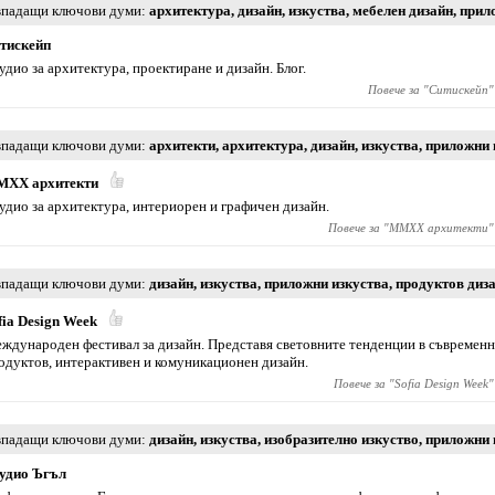
падащи ключови думи
архитектура
,
дизайн
,
изкуства
,
мебелен дизайн
,
прил
тискейп
удио за архитектура, проектиране и дизайн. Блог.
Повече за "
Ситискейп
"
падащи ключови думи
архитекти
,
архитектура
,
дизайн
,
изкуства
,
приложни 
XX архитекти
удио за архитектура, интериорен и графичен дизайн.
Повече за "
MMXX архитекти
"
падащи ключови думи
дизайн
,
изкуства
,
приложни изкуства
,
продуктов диз
fia Design Week
ждународен фестивал за дизайн. Представя световните тенденции в съвременн
одуктов, интерактивен и комуникационен дизайн.
Повече за "
Sofia Design Week
"
падащи ключови думи
дизайн
,
изкуства
,
изобразително изкуство
,
приложни 
удио Ъгъл