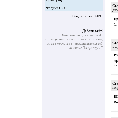
Право
(36)
Съв
Форуми
(70)
диз
Общо сайтове
6093
Пр
Ст
Добави сайт!
Каним всички, желаещи да
популяризират любимите си сайтове,
Съв
да ги включат в специализирания уеб
изк
каталог "За култура"!
PS
Ар
в 
Съв
изк
D
Ви