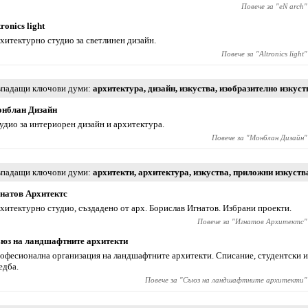
Повече за "
eN arch
"
tronics light
хитектурно студио за светлинен дизайн.
Повече за "
Altronics light
"
падащи ключови думи
архитектура
,
дизайн
,
изкуства
,
изобразително изкуст
нблан Дизайн
удио за интериорен дизайн и архитектура.
Повече за "
Монблан Дизайн
"
падащи ключови думи
архитекти
,
архитектура
,
изкуства
,
приложни изкуств
натов Архитектс
хитектурно студио, създадено от арх. Борислав Игнатов. Избрани проекти.
Повече за "
Игнатов Архитектс
"
юз на ландшафтните архитекти
офесионална организация на ландшафтните архитекти. Списание, студентски и
едба.
Повече за "
Съюз на ландшафтните архитекти
"