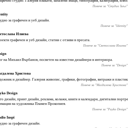
афично студио. Галерия плакати, запазени знаци, типография, калиграфия, илю
Повече за "
Студио Ъгъл
"
entity
удио за графичен и уеб дизайн.
Повече за "
Identity
"
етослава Илиева
оекти графичен и уеб дизайн, статии с отзиви в пресата.
Повече за "
Светослава Илиева
"
sign
ог на Михаил Върбанов, посветен на известни дизайнери в интериора.
Повече за "
Design
"
гдалена Христова
дожник и дизайнер. Галерия живопис, графики, фотографии, витражи и пластик
Повече за "
Магдалена Христова
"
yko Design
го дизайн, принт дизайн, реклама, колажи, книги и календари, дигитални портре
имация на художника Пламен Прокопиев.
Повече за "
Payko Design
"
udio Inspi
удио за графичен дизайн.