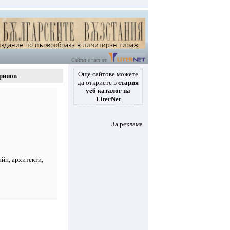
Сайтът е част от
Още сайтове можете
ринов
да откриете в
стария
уеб каталог на
LiterNet
За реклама
айн
,
архитекти
,