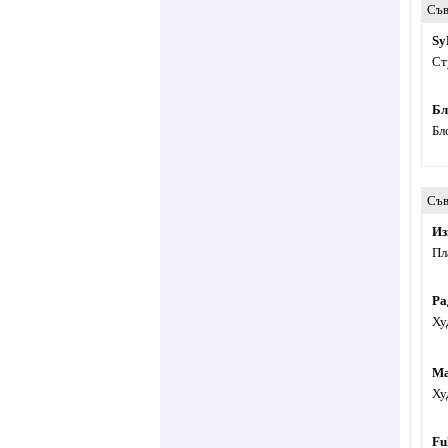
Съв
Sy
Ст
Бл
Бл
Съв
Из
Пл
Ра
Ху
Ма
Ху
Fu