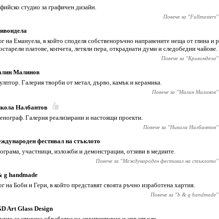
фийско студио за графичен дизайн.
Повече за "
Fullmasters
"
ивондела
ог на Емануела, в който споделя собственоръчно направените неща от глина и 
остарели платове, копчета, летяли пера, откраднати думи и следобедни чайове.
Повече за "
Кривондела
"
лин Малинов
улптор. Галерия творби от метал, дърво, камък и керамика.
Повече за "
Малин Малинов
"
кола Налбантов
енограф. Галерия реализирани и настоящи проекти.
Повече за "
Никола Налбантов
"
ждународен фестивал на стъклото
ограма, участници, изложби и демонстрации, отзиви в медиите.
Повече за "
Международен фестивал на стъклото
"
& g handmade
ог на Боби и Гери, в който представят своята ръчно изработена хартия.
Повече за "
b & g handmade
"
D Art Glass Design
удио за студена обработка на архитектурно и арт стъкло.