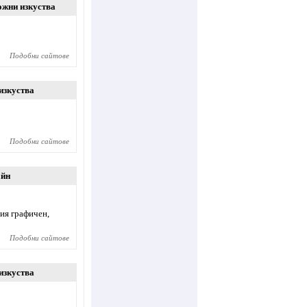
ожни изкуства
Подобни сайтове
изкуства
Подобни сайтове
айн
ия графичен,
Подобни сайтове
изкуства