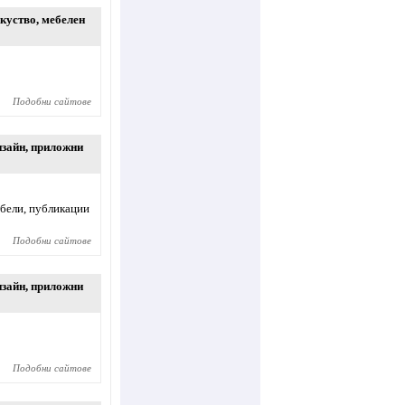
зкуство
,
мебелен
Подобни сайтове
изайн
,
приложни
ебели, публикации
Подобни сайтове
изайн
,
приложни
Подобни сайтове