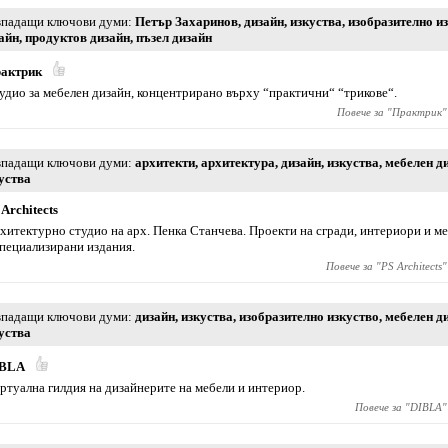
падащи ключови думи
Петър Захаринов
,
дизайн
,
изкуства
,
изобразително и
айн
,
продуктов дизайн
,
пъзел дизайн
актрик
удио за мебелен дизайн, концентрирано върху “практични“ “трикове“.
Повече за "
Практрик
"
падащи ключови думи
архитекти
,
архитектура
,
дизайн
,
изкуства
,
мебелен д
уства
 Architects
хитектурно студио на арх. Пенка Станчева. Проекти на сгради, интериори и м
специализирани издания.
Повече за "
PS Architects
"
падащи ключови думи
дизайн
,
изкуства
,
изобразително изкуство
,
мебелен д
уства
IBLA
ртуална гилдия на дизайнерите на мебели и интериор.
Повече за "
DIBLA
"