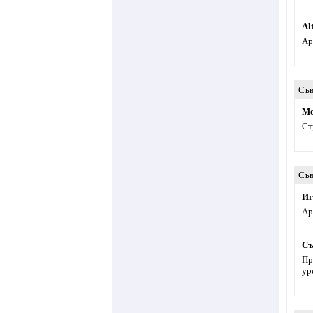
Al
Ар
Съв
Мо
Ст
Съв
Иг
Ар
Съ
Пр
ур