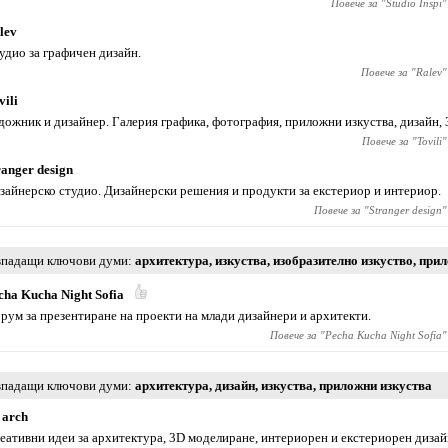
Повече за "
Studio Inspi
"
lev
удио за графичен дизайн.
Повече за "
Ralev
"
vili
дожник и дизайнер. Галерия графика, фотография, приложни изкуства, дизайн, 
Повече за "
Tovili
"
ranger design
зайнерско студио. Дизайнерски решения и продукти за екстериор и интериор.
Повече за "
Stranger design
"
падащи ключови думи
архитектура
,
изкуства
,
изобразително изкуство
,
прил
cha Kucha Night Sofia
рум за презентиране на проекти на млади дизайнери и архитекти.
Повече за "
Pecha Kucha Night Sofia
"
падащи ключови думи
архитектура
,
дизайн
,
изкуства
,
приложни изкуства
 arch
еативни идеи за архитектура, 3D моделиране, интериорен и екстериорен дизайн