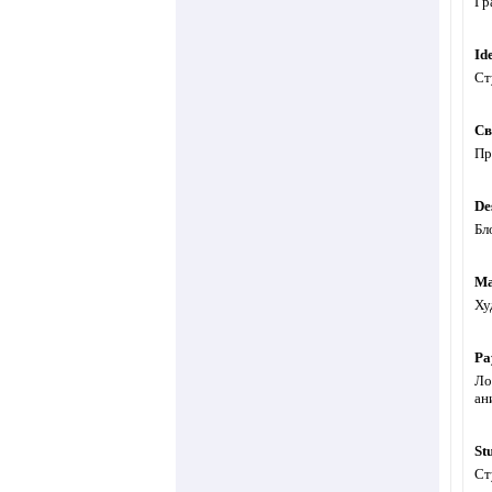
Гр
Id
Ст
Св
Пр
De
Бл
Ма
Ху
Pa
Ло
ан
St
Ст