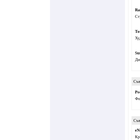
Ra
Ст
To
Ху
St
Ди
Съв
Pe
Фо
Съв
eN
Кр