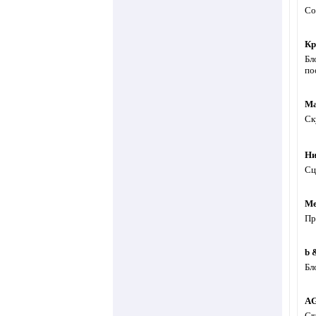
Со
Кр
Бл
по
Ма
Ск
Ни
Сц
Ме
Пр
b 
Бл
AG
Ст