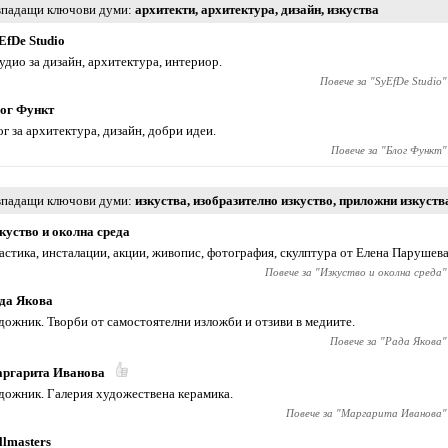
падащи ключови думи
архитекти
,
архитектура
,
дизайн
,
изкуства
EfDe Studio
удио за дизайн, архитектура, интериор.
Повече за "
SyEfDe Studio
"
ог Функт
ог за архитектура, дизайн, добри идеи.
Повече за "
Блог Функт
"
падащи ключови думи
изкуства
,
изобразително изкуство
,
приложни изкуств
куство и околна среда
астика, инсталации, акции, живопис, фотография, скулптура от Елена Парушева
Повече за "
Изкуство и околна среда
"
да Якова
дожник. Творби от самостоятелни изложби и отзиви в медиите.
Повече за "
Рада Якова
"
ргарита Иванова
дожник. Галерия художествена керамика.
Повече за "
Маргарита Иванова
"
llmasters