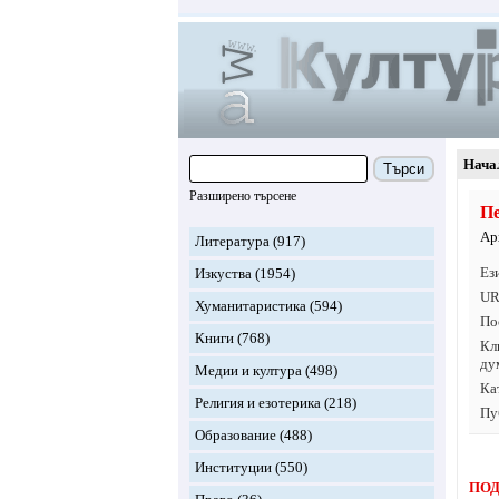
Нача
Търси
Разширено търсене
Пе
Ар
Литература
(917)
Ез
Изкуства
(1954)
UR
Хуманитаристика
(594)
По
Книги
(768)
Кл
ду
Медии и култура
(498)
Ка
Религия и езотерика
(218)
Пу
Образование
(488)
Институции
(550)
ПОД