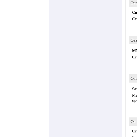
Съв
Си
Ст
Съв
MM
Ст
Съв
So
Ме
пр
Съв
Ст