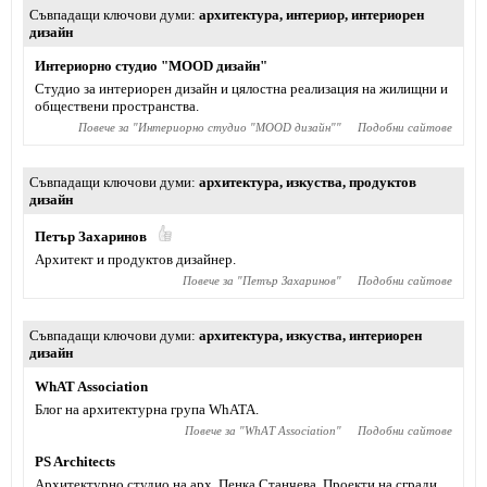
Съвпадащи ключови думи
архитектура
,
интериор
,
интериорен
дизайн
Интериорно студио "MOOD дизайн"
Студио за интериорен дизайн и цялостна реализация на жилищни и
обществени пространства.
Повече за "
Интериорно студио "MOOD дизайн"
"
Подобни сайтове
Съвпадащи ключови думи
архитектура
,
изкуства
,
продуктов
дизайн
Петър Захаринов
Архитект и продуктов дизайнер.
Повече за "
Петър Захаринов
"
Подобни сайтове
Съвпадащи ключови думи
архитектура
,
изкуства
,
интериорен
дизайн
WhAT Association
Блог на архитектурна група WhATA.
Повече за "
WhAT Association
"
Подобни сайтове
PS Architects
Архитектурно студио на арх. Пенка Станчева. Проекти на сгради,