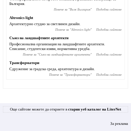
България.
Повече за "
Виж България
"
Подобни сайтове
Altronics light
Архитектурно студио за светлинен дизайн.
Повече за "
Altronics light
"
Подобни сайтове
Съюз на ландшафтните архитекти
Професионална организация на ландшафтните архитекти.
Списание, студентски изяви, нормативна уредба.
Повече за "
Съюз на ландшафтните архитекти
"
Подобни сайтове
Трансформатори
Сдружение за градска среда, архитектура и дизайн.
Повече за "
Трансформатори
"
Подобни сайтове
Още сайтове можете да откриете в
стария уеб каталог на LiterNet
За реклама