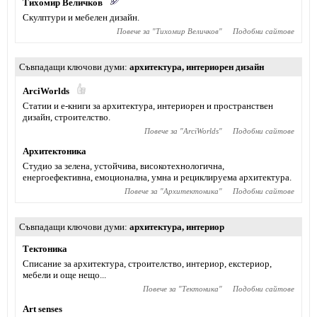
Тихомир Величков
Скулптури и мебелен дизайн.
Повече за "
Тихомир Величков
"
Подобни сайтове
Съвпадащи ключови думи
архитектура
,
интериорен дизайн
ArciWorlds
Статии и е-книги за архитектура, интериорен и пространствен
дизайн, строителство.
Повече за "
ArciWorlds
"
Подобни сайтове
Архитектоника
Студио за зелена, устойчива, високотехнологична,
енергоефективна, емоционална, умна и рециклируема архитектура.
Повече за "
Архитектоника
"
Подобни сайтове
Съвпадащи ключови думи
архитектура
,
интериор
Тектоника
Списание за архитектура, строителство, интериор, екстериор,
мебели и още нещо...
Повече за "
Тектоника
"
Подобни сайтове
Art senses