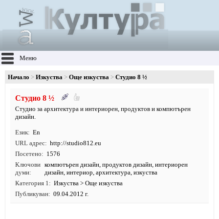
Меню
Начало
Изкуства
Още изкуства
Студио 8 ½
Студио 8 ½
Студио за архитектура и интериорен, продуктов и компютърен
дизайн.
Език
En
URL адрес
http:/
/
studio812.
eu
Посетено
1576
Ключови
компютърен дизайн
,
продуктов дизайн
,
интериорен
думи
дизайн
,
интериор
,
архитектура
,
изкуства
Категория 1
Изкуства
>
Още изкуства
Публикуван
09.04.2012 г.