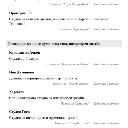
Повече за "
Sofia Design Week
"
Подобни сайтове
Практрик
Студио за мебелен дизайн, концентрирано върху “практични“
“трикове“.
Повече за "
Практрик
"
Подобни сайтове
Съвпадащи ключови думи
изкуства
,
интериорен дизайн
Константин Ачков
Скулптор. Галерия.
Повече за "
Константин Ачков
"
Подобни сайтове
Ина Дамянова
Дизайн, интериорен дизайн и арт проекти.
Повече за "
Ина Дамянова
"
Подобни сайтове
Хармони
Специализирано студио за интериорен дизайн.
Повече за "
Хармони
"
Подобни сайтове
Студио Гоев
Студио за интериорен и промишлен дизайн.
Повече за "
Студио Гоев
"
Подобни сайтове