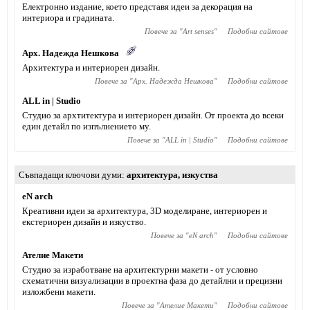
Електронно издание, което представя идеи за декорация на
интериора и градината.
Повече за "
Art senses
"
Подобни сайтове
Арх. Надежда Нешкова
Архитектура и интериорен дизайн.
Повече за "
Арх. Надежда Нешкова
"
Подобни сайтове
ALL in | Studio
Студио за архтитектура и интериорен дизайн. От проекта до всеки
един детайл по изпълнението му.
Повече за "
ALL in | Studio
"
Подобни сайтове
Съвпадащи ключови думи
архитектура
,
изкуства
eN arch
Креативни идеи за архитектура, 3D моделиране, интериорен и
екстериорен дизайн и изкуство.
Повече за "
eN arch
"
Подобни сайтове
Ателие Макети
Студио за изработване на архитектурни макети - от условно
схематични визуализации в проектна фаза до детайлни и прецизни
изложбени макети.
Повече за "
Ателие Макети
"
Подобни сайтове