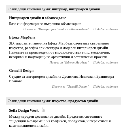
Съвпадащи ключови думи
интериор
,
интериорен дизайн
Интериорен дизайн и обзавеждане
Блог с информация за вътрешно обзавеждане.
Повече за "
Интериорен дизайн и обзавеждане
"
Подобни сайтове
Ефект Марбела
3D гипсовите панели на Ефект Марбела съчетават съвременно
изкуство, релефна архитектура и модерен интериорен дизайн.
Панелите са произведени от висококачествен гипс, екологични,
негорими и подходящи за артистични и естетически проекти.
Повече за "
Ефект Марбела
"
Подобни сайтове
Gemelli Design
Студио за интериорен дизайн на Десислава Иванова и Бранимира
Иванова.
Повече за "
Gemelli Design
"
Подобни сайтове
Съвпадащи ключови думи
изкуства
,
продуктов дизайн
Sofia Design Week
Международен фестивал за дизайн. Представя световните
тенденции в съвременния графичен, продуктов, интерактивен и
комуникационен дизайн.