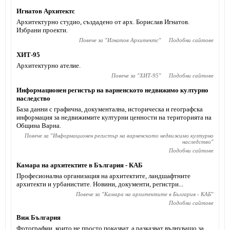
Игнатов Архитектс
Архитектурно студио, създадено от арх. Борислав Игнатов.
Избрани проекти.
Повече за "
Игнатов Архитектс
"
Подобни сайтове
ХИТ-95
Архитектурно ателие.
Повече за "
ХИТ-95
"
Подобни сайтове
Информационен регистър на варненското недвижимо културно
наследство
База данни с графична, документална, историческа и географска
информация за недвижимите културни ценности на територията на
Община Варна.
Повече за "
Информационен регистър на варненското недвижимо културно
наследство
"
Подобни сайтове
Камара на архитектите в България - КАБ
Професионална организация на архитектите, ландшафтните
архитекти и урбанистите. Новини, документи, регистри...
Повече за "
Камара на архитектите в България - КАБ
"
Подобни сайтове
Виж България
Фотографии, които не просто показват, а разказват вълнуващо за