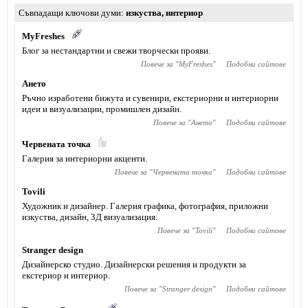
Съвпадащи ключови думи
изкуства
,
интериор
MyFreshes
Блог за нестандартни и свежи творчески прояви.
Повече за "
MyFreshes
"
Подобни сайтове
Ането
Ръчно изработени бижута и сувенири, екстериорни и интериорни
идеи и визуализации, промишлен дизайн.
Повече за "
Ането
"
Подобни сайтове
Червената точка
Галерия за интериорни акценти.
Повече за "
Червената точка
"
Подобни сайтове
Tovili
Художник и дизайнер. Галерия графика, фотография, приложни
изкуства, дизайн, 3Д визуализация.
Повече за "
Tovili
"
Подобни сайтове
Stranger design
Дизайнерско студио. Дизайнерски решения и продукти за
екстериор и интериор.
Повече за "
Stranger design
"
Подобни сайтове