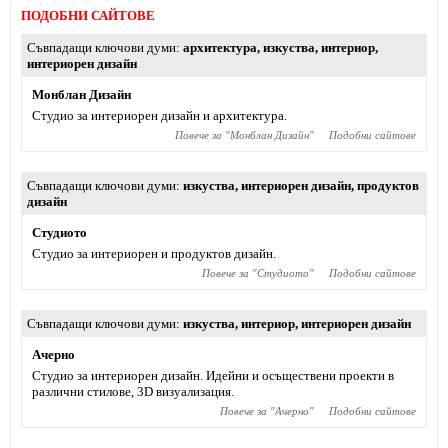
ПОДОБНИ САЙТОВЕ
Съвпадащи ключови думи
архитектура
,
изкуства
,
интериор
,
интериорен дизайн
Монблан Дизайн
Студио за интериорен дизайн и архитектура.
Повече за "
Монблан Дизайн
"
Подобни сайтове
Съвпадащи ключови думи
изкуства
,
интериорен дизайн
,
продуктов
дизайн
Студиото
Студио за интериорен и продуктов дизайн.
Повече за "
Студиото
"
Подобни сайтове
Съвпадащи ключови думи
изкуства
,
интериор
,
интериорен дизайн
Ачерно
Студио за интериорен дизайн. Идейни и осъществени проекти в
различни стилове, 3D визуализация.
Повече за "
Ачерно
"
Подобни сайтове