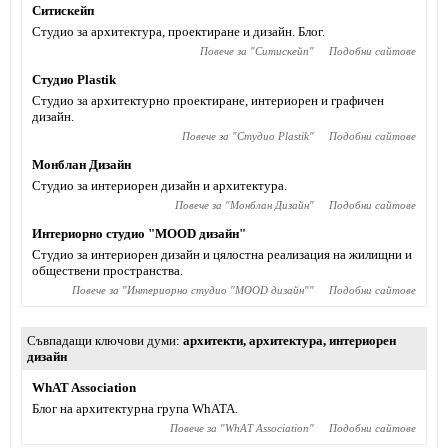
Ситискейп
Студио за архитектура, проектиране и дизайн. Блог.
Повече за "
Ситискейп
"
Подобни сайтове
Студио Plastik
Студио за архитектурно проектиране, интериорен и графичен
дизайн.
Повече за "
Студио Plastik
"
Подобни сайтове
Монблан Дизайн
Студио за интериорен дизайн и архитектура.
Повече за "
Монблан Дизайн
"
Подобни сайтове
Интериорно студио "MOOD дизайн"
Студио за интериорен дизайн и цялостна реализация на жилищни и
обществени пространства.
Повече за "
Интериорно студио "MOOD дизайн"
"
Подобни сайтове
Съвпадащи ключови думи
архитекти
,
архитектура
,
интериорен
дизайн
WhAT Association
Блог на архитектурна група WhATA.
Повече за "
WhAT Association
"
Подобни сайтове