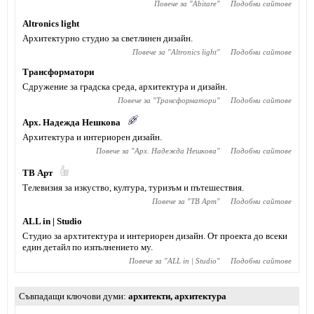
Повече за "
Abitare
"
Подобни сайтове
Altronics light
Архитектурно студио за светлинен дизайн.
Повече за "
Altronics light
"
Подобни сайтове
Трансформатори
Сдружение за градска среда, архитектура и дизайн.
Повече за "
Трансформатори
"
Подобни сайтове
Арх. Надежда Нешкова
Архитектура и интериорен дизайн.
Повече за "
Арх. Надежда Нешкова
"
Подобни сайтове
ТВ Арт
Телевизия за изкуство, култура, туризъм и пътешествия.
Повече за "
ТВ Арт
"
Подобни сайтове
ALL in | Studio
Студио за архтитектура и интериорен дизайн. От проекта до всеки
един детайл по изпълнението му.
Повече за "
ALL in | Studio
"
Подобни сайтове
Съвпадащи ключови думи
архитекти
,
архитектура