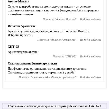
Ателие Макети
Студио за изработване на архитектурни макети - от условно
схематични визуализации в проектна фаза до детайлни и прецизни
изложбени макети.
Повече за "
Ателие Макети
"
Подобни сайтове
Игнатов Архитектс
Архитектурно студио, създадено от арх. Борислав Игнатов.
Избрани проекти.
Повече за "
Игнатов Архитектс
"
Подобни сайтове
ХИТ-95
Архитектурно ателие.
Повече за "
ХИТ-95
"
Подобни сайтове
Съюз на ландшафтните архитекти
Професионална организация на ландшафтните архитекти.
Списание, студентски изяви, нормативна уредба.
Повече за "
Съюз на ландшафтните архитекти
"
Подобни сайтове
Още сайтове можете да откриете в
стария уеб каталог на LiterNet