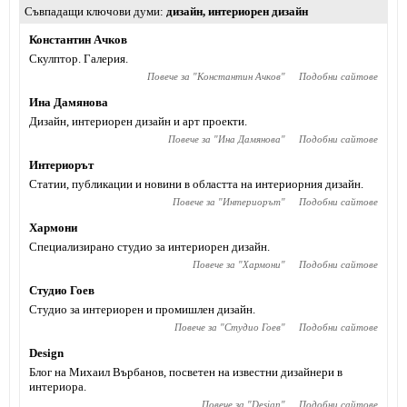
Съвпадащи ключови думи
дизайн
,
интериорен дизайн
Константин Ачков
Скулптор. Галерия.
Повече за "
Константин Ачков
"
Подобни сайтове
Ина Дамянова
Дизайн, интериорен дизайн и арт проекти.
Повече за "
Ина Дамянова
"
Подобни сайтове
Интериорът
Статии, публикации и новини в областта на интериорния дизайн.
Повече за "
Интериорът
"
Подобни сайтове
Хармони
Специализирано студио за интериорен дизайн.
Повече за "
Хармони
"
Подобни сайтове
Студио Гоев
Студио за интериорен и промишлен дизайн.
Повече за "
Студио Гоев
"
Подобни сайтове
Design
Блог на Михаил Върбанов, посветен на известни дизайнери в
интериора.
Повече за "
Design
"
Подобни сайтове