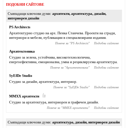
ПОДОБНИ САЙТОВЕ
Съвпадащи ключови думи
архитекти
,
архитектура
,
дизайн
,
интериорен дизайн
PS Architects
Архитектурно студио на арх. Пенка Станчева. Проекти на сгради,
интериори и мебели, публикации в специализирани издания.
Повече за "
PS Architects
"
Подобни сайтове
Архитектоника
Студио за зелена, устойчива, високотехнологична,
енергоефективна, емоционална, умна и рециклируема архитектура.
Повече за "
Архитектоника
"
Подобни сайтове
SyEfDe Studio
Студио за дизайн, архитектура, интериор.
Повече за "
SyEfDe Studio
"
Подобни сайтове
MMXX архитекти
Студио за архитектура, интериорен и графичен дизайн.
Повече за "
MMXX архитекти
"
Подобни сайтове
Съвпадащи ключови думи
архитектура
,
дизайн
,
интериорен дизайн