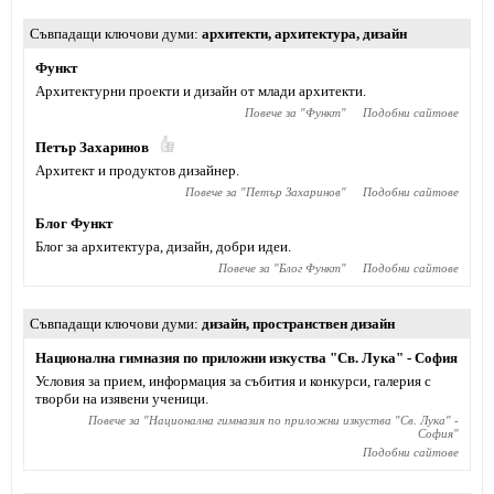
Съвпадащи ключови думи
архитекти
,
архитектура
,
дизайн
Функт
Архитектурни проекти и дизайн от млади архитекти.
Повече за "
Функт
"
Подобни сайтове
Петър Захаринов
Архитект и продуктов дизайнер.
Повече за "
Петър Захаринов
"
Подобни сайтове
Блог Функт
Блог за архитектура, дизайн, добри идеи.
Повече за "
Блог Функт
"
Подобни сайтове
Съвпадащи ключови думи
дизайн
,
пространствен дизайн
Национална гимназия по приложни изкуства "Св. Лука" - София
Условия за прием, информация за събития и конкурси, галерия с
творби на изявени ученици.
Повече за "
Национална гимназия по приложни изкуства "Св. Лука" -
София
"
Подобни сайтове