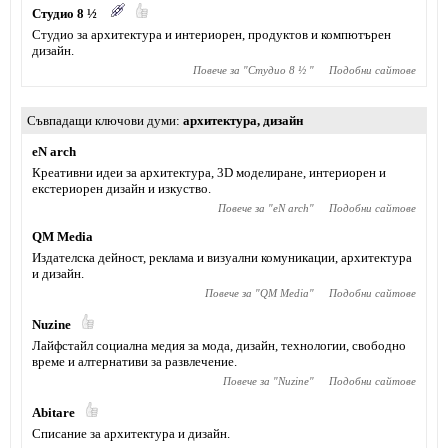
Студио 8 ½
Студио за архитектура и интериорен, продуктов и компютърен
дизайн.
Повече за "
Студио 8 ½
"
Подобни сайтове
Съвпадащи ключови думи
архитектура
,
дизайн
eN arch
Креативни идеи за архитектура, 3D моделиране, интериорен и
екстериорен дизайн и изкуство.
Повече за "
eN arch
"
Подобни сайтове
QM Media
Издателска дейност, реклама и визуални комуникации, архитектура
и дизайн.
Повече за "
QM Media
"
Подобни сайтове
Nuzine
Лайфстайл социална медия за мода, дизайн, технологии, свободно
време и алтернативи за развлечение.
Повече за "
Nuzine
"
Подобни сайтове
Abitare
Списание за архитектура и дизайн.