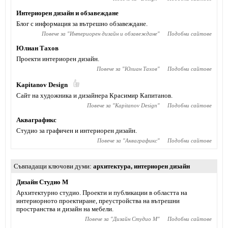
Интериорен дизайн и обзавеждане
Блог с информация за вътрешно обзавеждане.
Повече за "
Интериорен дизайн и обзавеждане
"
Подобни сайтове
Юлиан Тахов
Проекти интериорен дизайн.
Повече за "
Юлиан Тахов
"
Подобни сайтове
Kapitanov Design
Сайт на художника и дизайнера Красимир Капитанов.
Повече за "
Kapitanov Design
"
Подобни сайтове
Акваграфикс
Студио за графичен и интериорен дизайн.
Повече за "
Акваграфикс
"
Подобни сайтове
Съвпадащи ключови думи
архитектура
,
интериорен дизайн
Дизайн Студио М
Архитектурно студио. Проекти и публикации в областта на
интериорното проектиране, преустройства на вътрешни
пространства и дизайн на мебели.
Повече за "
Дизайн Студио М
"
Подобни сайтове