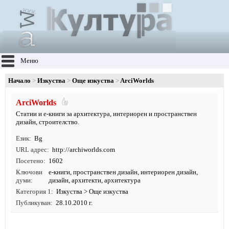
Меню
Начало
Изкуства
Още изкуства
ArciWorlds
ArciWorlds
Статии и е-книги за архитектура, интериорен и пространствен
дизайн, строителство.
Език
Bg
URL адрес
http:/
/
archiworlds.
com
Посетено
1602
Ключови
е-книги
,
пространствен дизайн
,
интериорен дизайн
,
думи
дизайн
,
архитекти
,
архитектура
Категория 1
Изкуства
>
Още изкуства
Публикуван
28.10.2010 г.