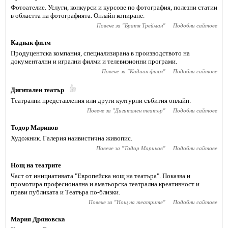
Фотоателие. Услуги, конкурси и курсове по фотография, полезни статии
в областта на фотографията. Онлайн копиране.
Повече за "
Братя Трейман
"
Подобни сайтове
Кадиак филм
Продуцентска компания, специализирана в производството на
документални и игрални филми и телевизионни програми.
Повече за "
Кадиак филм
"
Подобни сайтове
Дигитален театър
Театрални представления или други културни събития онлайн.
Повече за "
Дигитален театър
"
Подобни сайтове
Тодор Маринов
Художник. Галерия наивистична живопис.
Повече за "
Тодор Маринов
"
Подобни сайтове
Нощ на театрите
Част от инициативата "Европейска нощ на театъра". Показва и
промотира професионална и аматьорска театрална креативност и
прави публиката и Театъра по-близки.
Повече за "
Нощ на театрите
"
Подобни сайтове
Мария Дряновска