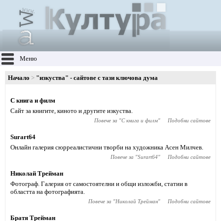
Меню
Начало
"изкуства" - сайтове с тази ключова дума
С книга и филм
Сайт за книгите, киното и другите изкуства.
Повече за "
С книга и филм
"
Подобни сайтове
Surart64
Онлайн галерия сюрреалистични творби на художника Асен Милчев.
Повече за "
Surart64
"
Подобни сайтове
Николай Трейман
Фотограф. Галерия от самостоятелни и общи изложби, статии в
областта на фотографията.
Повече за "
Николай Трейман
"
Подобни сайтове
Братя Трейман