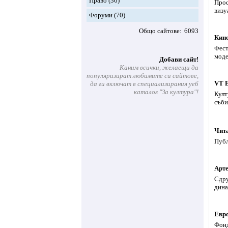
Право
(36)
Прос
визу
Форуми
(70)
Общо сайтове
6093
Кино
Фест
моде
Добави сайт!
Каним всички, желаещи да
популяризират любимите си сайтове,
VT E
да ги включат в специализирания уеб
каталог "За култура"!
Култ
съби
Чит
Публ
Арте
Сдру
дина
Евро
Фонд