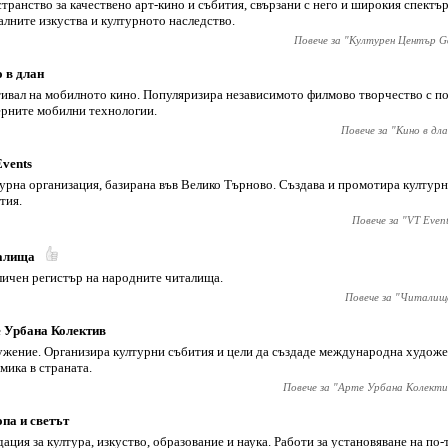
транство за качествено арт-кино и събития, свързани с него и широкия спектър
алните изкуства и културното наследство.
Повече за "
Културен Център G
 в длан
ивал на мобилното кино. Популяризира независимото филмово творчество с п
рните мобилни технологии.
Повече за "
Кино в дла
vents
урна организация, базирана във Велико Търново. Създава и промотира културн
тия.
Повече за "
VT Event
алища
ичен регистър на народните читалища.
Повече за "
Читалищ
 Урбана Колектив
жение. Организира културни събития и цели да създаде международна художе
мика в страната.
Повече за "
Арте Урбана Колекти
па и светът
ация за култура, изкуство, образование и наука. Работи за установяване на по-