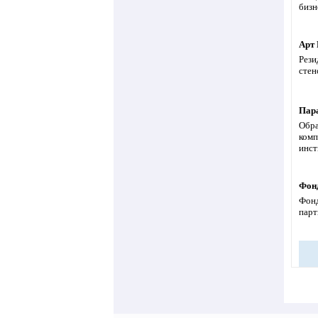
бизн
Арт 
Рези
стен
Пара
Обра
комп
инст
Фон
Фонд
парт