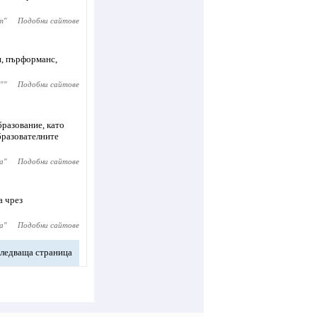
т
"
Подобни сайтове
и, пърформанс,
"
"
Подобни сайтове
разование, като
бразователните
а
"
Подобни сайтове
а чрез
а
"
Подобни сайтове
ледваща страница