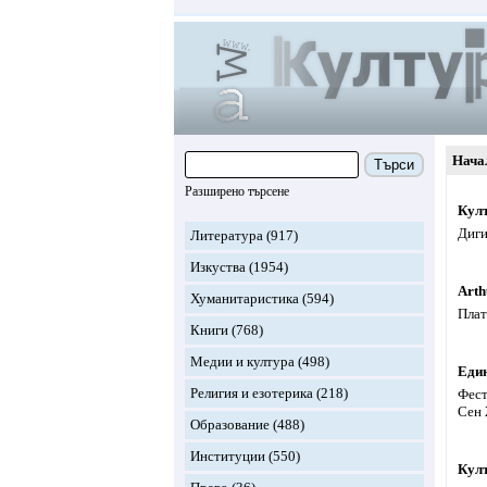
Нача
Търси
Разширено търсене
Кул
Диги
Литература
(917)
Изкуства
(1954)
Art
Хуманитаристика
(594)
Плат
Книги
(768)
Медии и култура
(498)
Един
Религия и езотерика
(218)
Фест
Сен 
Образование
(488)
Институции
(550)
Кул