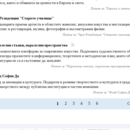
еса, както и обмяната на ценности в Европа и света.
Повече за "
Европа и светъ
Резиденция "Старото училище"
денцията приема артисти в областите живопис, визуални изкуства и инсталаци
опис и реставрация, музика, фотография и късометражни филми.
Повече за "
Арт Резиденция "Старото училище
лелни стъпки, паралелни пространства
зователната платформа за съвременно изкуство. Подпомага художественото об
енсира празнотите в информационен, теоретичен и методически план, които о
итуции не са в състояние да запълнят.
Повече за "
Паралелни стъпки, паралелни пространств
д София Да
 за иновации в културата. Подкрепя и развива творчеството и културата в град
ньорството между публична институция и частни компании.
Повече за "
Фонд София Д
1
2
3
4
5
6
С