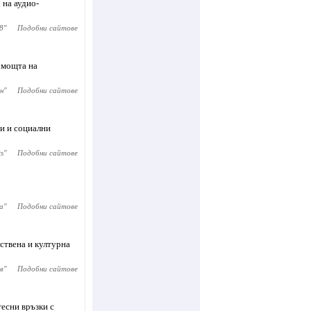
 на аудио-
8
"
Подобни сайтове
омощта на
н
"
Подобни сайтове
и и социални
s
"
Подобни сайтове
а
"
Подобни сайтове
ствена и културна
в
"
Подобни сайтове
тесни връзки с