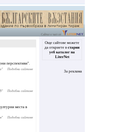
Сайтът е част от
Още сайтове можете
да откриете в
стария
уеб каталог на
LiterNet
рни перспективи".
а
"
Подобни сайтове
За реклама
B
"
Подобни сайтове
културни места в
я
"
Подобни сайтове