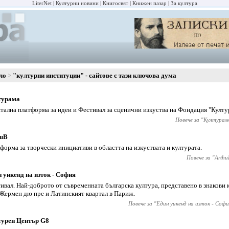
LiterNet
Културни новини
Книгосвят
Книжен пазар
За култура
ло
"културни институции" - сайтове с тази ключова дума
турама
тална платформа за идеи и Фестивал за сценични изкуства на Фондация "Култу
Повече за "
Културам
huB
форма за творчески инициативи в областта на изкуствата и културата.
Повече за "
Arthu
 уикенд на изток - София
ивал. Най-доброто от съвременната българска култура, представено в знакови 
Жермен дю пре и Латинският квартал в Париж.
Повече за "
Един уикенд на изток - Софи
турен Център G8