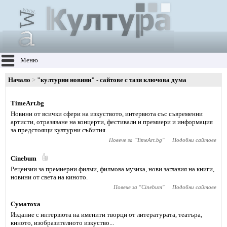
Меню
Начало
"културни новини" - сайтове с тази ключова дума
TimeArt.bg
Новини от всички сфери на изкуството, интервюта със съвременни
артисти, отразяване на концерти, фестивали и премиери и информация
за предстоящи културни събития.
Повече за "
TimeArt.bg
"
Подобни сайтове
Cinebum
Рецензии за премиерни филми, филмова музика, нови заглавия на книги,
новини от света на киното.
Повече за "
Cinebum
"
Подобни сайтове
Суматоха
Издание с интервюта на именити творци от литературата, театъра,
киното, изобразителното изкуство...