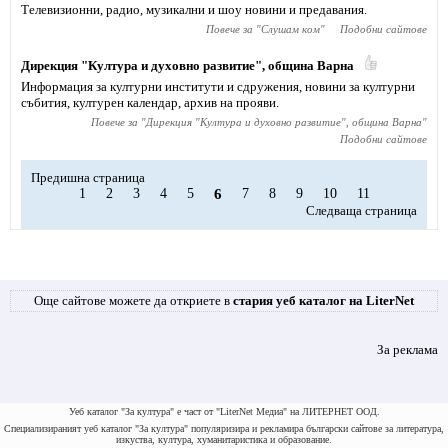
Телевизионни, радио, музикални и шоу новини и предавания.
Повече за "
Слушам ком
"
Подобни сайтове
Дирекция "Култура и духовно развитие", община Варна
Информация за културни институти и сдружения, новини за културни
събития, културен календар, архив на прояви.
Повече за "
Дирекция "Култура и духовно развитие", община Варна
"
Подобни сайтове
Предишна страница
1
2
3
4
5
6
7
8
9
10
11
Следваща страница
Още сайтове можете да откриете в
стария уеб каталог на LiterNet
За реклама
Уеб каталог "За култура" е част от "LiterNet Медиа" на ЛИТЕРНЕТ ООД.
Специализираният уеб каталог "За култура" популяризира и рекламира български сайтове за литература,
изкуства, култура, хуманитаристика и образование.