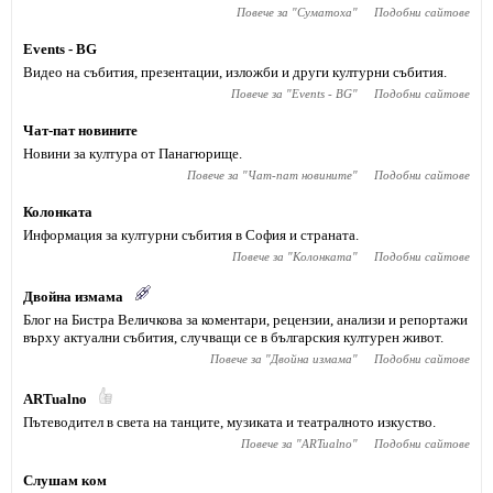
Повече за "
Суматоха
"
Подобни сайтове
Events - BG
Видео на събития, презентации, изложби и други културни събития.
Повече за "
Events - BG
"
Подобни сайтове
Чат-пат новините
Новини за култура от Панагюрище.
Повече за "
Чат-пат новините
"
Подобни сайтове
Колонката
Информация за културни събития в София и страната.
Повече за "
Колонката
"
Подобни сайтове
Двойна измама
Блог на Бистра Величкова за коментари, рецензии, анализи и репортажи
върху актуални събития, случващи се в българския културен живот.
Повече за "
Двойна измама
"
Подобни сайтове
ARTualno
Пътеводител в света на танците, музиката и театралното изкуство.
Повече за "
ARTualno
"
Подобни сайтове
Слушам ком