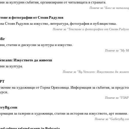
ни за културни събития, организирани от читалищата в страната.
Повече за "
Блог за читалищ
тове и фотографии от Стоян Радулов
 на Стоян Радулов за изкуство, литература, фотография и публицистика.
Повече за "
Текстове и фотографии от Стоян Радуло
Mir
ни, статии и дискусии за култура и изкуство.
Повече за "
My Mi
encann: Изкуството да живееш
ни за култура.
Повече за "
Bg.Vencann: Изкуството да живее
РТ
жение на художници от Горна Оряховица. Информация за събития, за предст
урси.
Повече за "
ГОАР
eryBg.com
рмация за галерии и художници, статии за история на изкуството, арт новини.
Повече за "
GalleryBg.co
and culture related events in Bulgaria