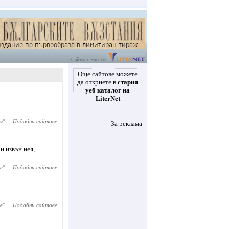
Сайтът е част от
Още сайтове можете
да откриете в
стария
уеб каталог на
LiterNet
ч
"
Подобни сайтове
За реклама
и извън нея,
с
"
Подобни сайтове
ve
"
Подобни сайтове