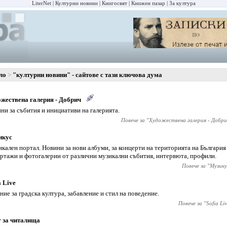
LiterNet
Културни новини
Книгосвят
Книжен пазар
За култура
ло
"културни новини" - сайтове с тази ключова дума
жествена галерия - Добрич
ни за събития и инициативи на галерията.
Повече за "
Художествена галерия - Добри
икус
кален портал. Новини за нови албуми, за концерти на територията на България 
ртажи и фотогалерии от различни музикални събития, интервюта, профили.
Повече за "
Музику
a Live
ние за градска култура, забавление и стил на поведение.
Повече за "
Sofia Li
 за читалища