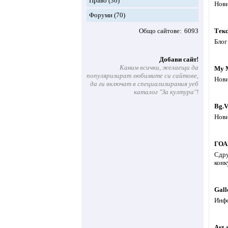
Право
(36)
Нови
Форуми
(70)
Общо сайтове
6093
Текс
Блог
Добави сайт!
Каним всички, желаещи да
My 
популяризират любимите си сайтове,
Нови
да ги включат в специализирания уеб
каталог "За култура"!
Bg.V
Нови
ГОА
Сдру
конк
Gall
Инфо
Art 