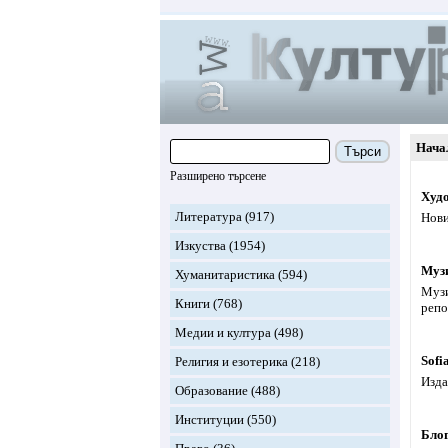
Нача
Търси
Разширено търсене
Худо
Литература
(917)
Нови
Изкуства
(1954)
Муз
Хуманитаристика
(594)
Музи
Книги
(768)
репо
Медии и култура
(498)
Sofi
Религия и езотерика
(218)
Изда
Образование
(488)
Институции
(550)
Блог