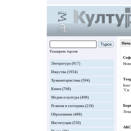
Нача
Търси
Разширено търсене
Софи
Литература
(917)
Нови
Изкуства
(1954)
Теор
Хуманитаристика
(594)
Блог
Книги
(768)
"Св.
Медии и култура
(498)
Бор
Религия и езотерика
(218)
Лекц
Образование
(488)
Институции
(550)
АК