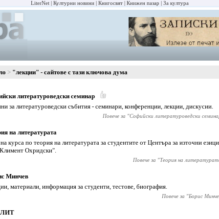
LiterNet
Културни новини
Книгосвят
Книжен пазар
За култура
ло
"лекции" - сайтове с тази ключова дума
йски литературоведски семинар
ни за литературоведски събития - семинари, конференции, лекции, дискусии.
Повече за "
Софийски литературоведски семина
ия на литературата
 на курса по теория на литературата за студентите от Центъра за източни езиц
 Климент Охридски".
Повече за "
Теория на литературат
ис Минчев
ии, материали, информация за студенти, тестове, биография.
Повече за "
Борис Минче
СЛИТ