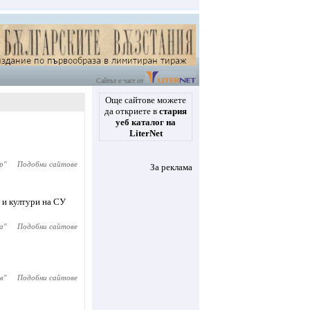
Сайтът е част от
Още сайтове можете
да откриете в
стария
уеб каталог на
LiterNet
р
"
Подобни сайтове
За реклама
и и култури на СУ
а
"
Подобни сайтове
в
"
Подобни сайтове