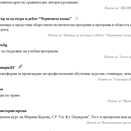
емичен кръг по сравнително литературознание.
Повече за "
АКСЛИ
ър за култура и дебат “Червената къща”
низира и представя обществено-политически програми и програми в областта н
урата.
Повече за "
Център за култура и дебат “Червената къща
n.bg
 за споделяне на учебни материали.
Повече за "
Learn.b
инари.БГ
платформа за провеждане на професионални обучения, курсове, семинари, лекц
Повече за "
Семинари.Б
во
ии по право.
Повече за "
Прав
пютърни мрежи
ионен курс на Марина Бурова, СУ "Св. Кл. Охридски". Тест и препратки към д
Повече за "
Компютърни мреж