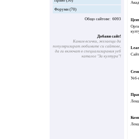
Право
(36)
Акад
Форуми
(70)
Общо сайтове
6093
Цент
Орга
култ
Добави сайт!
Каним всички, желаещи да
популяризират любимите си сайтове,
Lear
да ги включат в специализирания уеб
Сайт
каталог "За култура"!
Сем
Уеб-
Пра
Лекц
Ком
Лекц