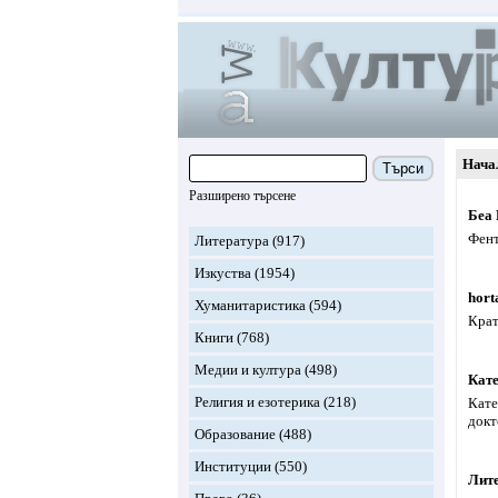
Нача
Търси
Разширено търсене
Беа
Фент
Литература
(917)
Изкуства
(1954)
hort
Хуманитаристика
(594)
Крат
Книги
(768)
Медии и култура
(498)
Кате
Религия и езотерика
(218)
Кате
докт
Образование
(488)
Институции
(550)
Лит