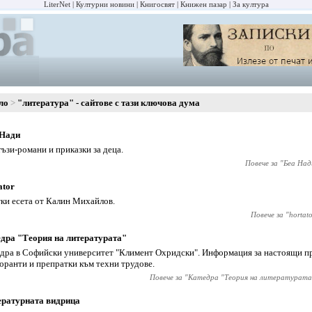
LiterNet
Културни новини
Книгосвят
Книжен пазар
За култура
ло
"литература" - сайтове с тази ключова дума
 Нади
ъзи-романи и приказки за деца.
Повече за "
Беа Над
ator
ки есета от Калин Михайлов.
Повече за "
hortat
дра "Теория на литературата"
дра в Софийски университет "Климент Охридски". Информация за настоящи п
оранти и препратки към техни трудове.
Повече за "
Катедра "Теория на литературата
ературната видрица