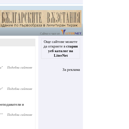
Сайтът е част от
Още сайтове можете
да откриете в
стария
уеб каталог на
LiterNet
и
"
Подобни сайтове
За реклама
or
"
Подобни сайтове
реподаватели и
"
"
Подобни сайтове