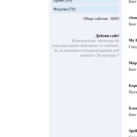
Право
(36)
Блог
Форуми
(70)
clou
Общо сайтове
6093
Блог
Добави сайт!
My F
Каним всички, желаещи да
популяризират любимите си сайтове,
Спод
да ги включат в специализирания уеб
каталог "За култура"!
Мар
Блог
Боре
Поез
Блог
Блог
Spel