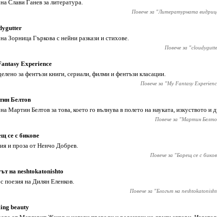
 на Слави Ганев за литература.
Повече за "
Литературната видриц
dygutter
 на Зорница Гъркова с нейни разкази и стихове.
Повече за "
cloudygutt
antasy Experience
елено за фентъзи книги, сериали, филми и фентъзи класации.
Повече за "
My Fantasy Experienc
тин Белтов
 на Мартин Белтов за това, което го вълнува в полето на науката, изкуството и 
Повече за "
Мартин Белто
щ се с бикове
ия и проза от Ненчо Добрев.
Повече за "
Борещ се с биков
ът на neshtokatonishto
 с поезия на Дилян Еленков.
Повече за "
Блогът на neshtokatonisht
ling beauty