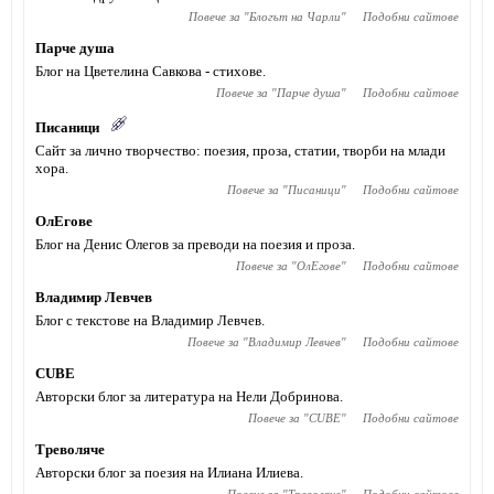
Повече за "
Блогът на Чарли
"
Подобни сайтове
Парче душа
Блог на Цветелина Савкова - стихове.
Повече за "
Парче душа
"
Подобни сайтове
Писаници
Сайт за лично творчество: поезия, проза, статии, творби на млади
хора.
Повече за "
Писаници
"
Подобни сайтове
ОлЕгове
Блог на Денис Олегов за преводи на поезия и проза.
Повече за "
ОлЕгове
"
Подобни сайтове
Владимир Левчев
Блог с текстове на Владимир Левчев.
Повече за "
Владимир Левчев
"
Подобни сайтове
CUBE
Авторски блог за литература на Нели Добринова.
Повече за "
CUBE
"
Подобни сайтове
Треволяче
Авторски блог за поезия на Илиана Илиева.