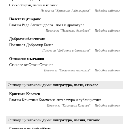
Стихосбирки, песни и колажи.
Повече за "
Христина Радомирова
"
Подобни сайтове
Полегати дъждове
Блог на Рада Александрова - поет и драматург.
Повече за "
Полегати дъждове
"
Подобни сайтове
Доброти и баневизми
Поезия от Добромир Банев.
Повече за "
Доброти и баневизми
"
Подобни сайтове
Отложени мълчания
Стихове от Стоян Стоянов.
Повече за "
Отложени мълчания
"
Подобни сайтове
Съвпадащи ключови думи
литература
,
поети
,
стихове
Кристиан Ковачев
Блог на Кристиан Ковачев за литература и публицистика.
Повече за "
Кристиан Ковачев
"
Подобни сайтове
Съвпадащи ключови думи
литература
,
поезия
,
стихове
Букварът на 4udovi6teto