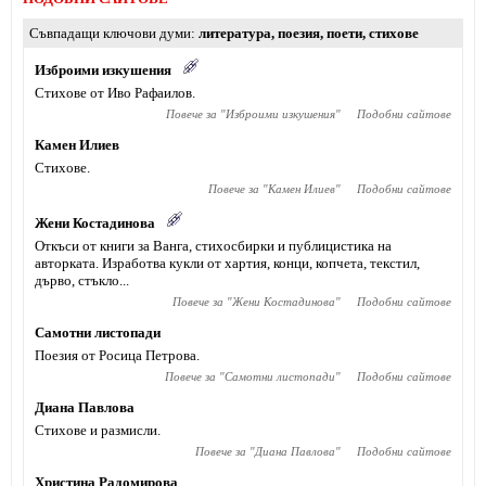
Съвпадащи ключови думи
литература
,
поезия
,
поети
,
стихове
Изброими изкушения
Стихове от Иво Рафаилов.
Повече за "
Изброими изкушения
"
Подобни сайтове
Камен Илиев
Стихове.
Повече за "
Камен Илиев
"
Подобни сайтове
Жени Костадинова
Откъси от книги за Ванга, стихосбирки и публицистика на
авторката. Изработва кукли от хартия, конци, копчета, текстил,
дърво, стъкло...
Повече за "
Жени Костадинова
"
Подобни сайтове
Самотни листопади
Поезия от Росица Петрова.
Повече за "
Самотни листопади
"
Подобни сайтове
Диана Павлова
Стихове и размисли.
Повече за "
Диана Павлова
"
Подобни сайтове
Христина Радомирова