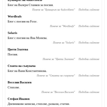
Блог на Валери Станков за поезия.
Повече за "
Букварът на 4udovi6teto
"
Подобни сайтове
Wordleafs
Блог с поезия на Foxe.
Повече за "
Wordleafs
"
Подобни сайтове
Solaris
Блог с поезия на Яна Монева.
Повече за "
Solaris
"
Подобни сайтове
Цвети Златева
Поезия.
Повече за "
Цвети Златева
"
Подобни сайтове
Стаята на сънувача
Блог на Ваня Константинова.
Повече за "
Стаята на сънувача
"
Подобни сайтове
Веселин Василев
Стихове.
Повече за "
Веселин Василев
"
Подобни сайтове
Стефан Иванов
Дневникови записки, стихове, разкази, статии.