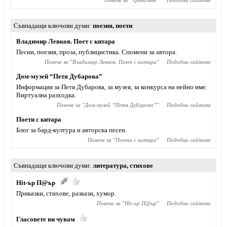
Повече за "
Треволяче
"
Подобни сайтове
Съвпадащи ключови думи
поезия
,
поети
Владимир Левков. Поет с китара
Песни, поезия, проза, публицистика. Спомени за автора.
Повече за "
Владимир Левков. Поет с китара
"
Подобни сайтове
Дом-музей “Петя Дубарова”
Информация за Петя Дубарова, за музея, за конкурса на нейно име.
Виртуална разходка.
Повече за "
Дом-музей “Петя Дубарова”
"
Подобни сайтове
Поети с китара
Блог за бард-култура и авторска песен.
Повече за "
Поети с китара
"
Подобни сайтове
Съвпадащи ключови думи
литература
,
стихове
Hit-ър П@ър
Приказки, стихове, разкази, хумор.
Повече за "
Hit-ър П@ър
"
Подобни сайтове
Гласовете ви чувам