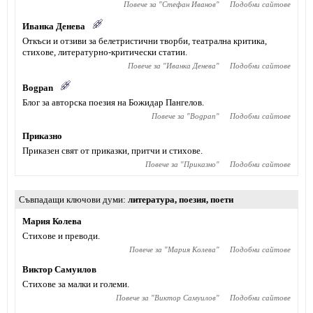
Повече за "
Стефан Иванов
"
Подобни сайтове
Иванка Денева
Откъси и отзиви за белетристични творби, театрална критика,
стихове, литературно-критически статии.
Повече за "
Иванка Денева
"
Подобни сайтове
Bogpan
Блог за авторска поезия на Божидар Пангелов.
Повече за "
Bogpan
"
Подобни сайтове
Приказно
Приказен свят от приказки, притчи и стихове.
Повече за "
Приказно
"
Подобни сайтове
Съвпадащи ключови думи
литература
,
поезия
,
поети
Мария Колева
Стихове и преводи.
Повече за "
Мария Колева
"
Подобни сайтове
Виктор Самуилов
Стихове за малки и големи.
Повече за "
Виктор Самуилов
"
Подобни сайтове