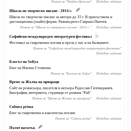
Повече за "
Найден Цуколов
"
Подобни сайтове
Школа по творческо писане - 2014 г.
Школа по творческо писане за автори до 35 г. В присъствена и
дистанционна (скайп) форма. Ръководител Гавраил Панчев.
Повече за "
Школа по творческо писане - 2014 г.
"
Подобни сайтове
Софийски международен литературен фестивал
Фестивал за съвременна поезия и проза у нас и на Балканите.
Повече за "
Софийски международен литературен фестивал
"
Подобни сайтове
Блогът на Sofiya
Блог на Илеана Стоянова.
Повече за "
Блогът на Sofiya
"
Подобни сайтове
Време за Жътва на призраци
Сайт на режисьора, писателя и актьора Радослав Гизгинджиев‎.
Биография, интервюта, страници от романа "Рай".
Повече за "
Време за Жътва на призраци
"
Подобни сайтове
Cultura prima
Блог за съвременна и класическа поезия.
Повече за "
Cultura prima
"
Подобни сайтове
Пътят нататък