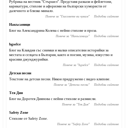
Рубрика на вестник "Стършел". Представя разкази и фейлетони,
карикатури, стихове и афоризми на български хумористи от
далечното и близко минало.
Повече за "
Гласовете ви чувам
"
Подобни сайтове
Накъсаници
Блог на Александрина Колева с нейни стихове и проза.
Повече за "
Накъсаници
"
Подобни сайтове
bgselce
Блог на Клавдия със снимки и малки описателни историйки за
местата и селцата в България, както и поезия, музика, изкуство и
красиви джунджурийки.
Повече за "
bgselce
"
Подобни сайтове
Детски песни
Текстове на детски песни. Някои придружени с видео клипове.
Повече за "
Детски песни
"
Подобни сайтове
Тея Дия
Блог на Доротея Диянова с нейни стихове и размисли.
Повече за "
Тея Дия
"
Подобни сайтове
Safety Zone
Стихове от Safety Zone.
Повече за "
Safety Zone
"
Подобни сайтове