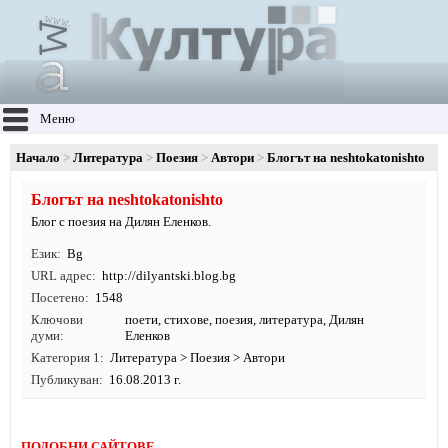
Меню
Начало
Литература
Поезия
Автори
Блогът на neshtokatonishto
Блогът на neshtokatonishto
Блог с поезия на Дилян Еленков.
Език
Bg
URL адрес
http:/
/
dilyantski.
blog.
bg
Посетено
1548
Ключови
поети
,
стихове
,
поезия
,
литература
, Дилян
думи
Еленков
Категория 1
Литература
>
Поезия
>
Автори
Публикуван
16.08.2013 г.
ПОДОБНИ САЙТОВЕ