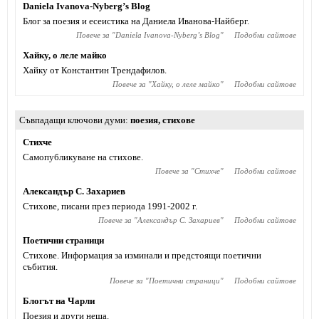
Daniela Ivanova-Nyberg’s Blog
Блог за поезия и есеистика на Даниела Иванова-Найберг.
Повече за "
Daniela Ivanova-Nyberg’s Blog
"
Подобни сайтове
Хайку, о леле майко
Хайку от Константин Трендафилов.
Повече за "
Хайку, о леле майко
"
Подобни сайтове
Съвпадащи ключови думи
поезия
,
стихове
Стихче
Самопубликуване на стихове.
Повече за "
Стихче
"
Подобни сайтове
Александър С. Захариев
Стихове, писани през периода 1991-2002 г.
Повече за "
Александър С. Захариев
"
Подобни сайтове
Поетични страници
Стихове. Информация за изминали и предстоящи поетични
събития.
Повече за "
Поетични страници
"
Подобни сайтове
Блогът на Чарли
Поезия и други неща.