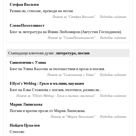
Стефан Василев
Размисли, стихове, преводи на песни.
Повече за "
Стефан Василев
"
Подобни сайтове
СловоПохотливост
Блог за литература на Илиян Любомиров (Августин Господинов).
Повече за "
СловоПохотливост
"
Подобни сайтове
Съвпадащи ключови думи
литература
,
поезия
Синоптични с Уляна
Блог на Уляна Кьосева за пътешествия в проза и поезия.
Повече за "
Синоптични с Уляна
"
Подобни сайтове
Ellyst's Weblog : Гръм и мълнии, наужким
Блог на Елка Стоянова с поезия, пътеписи, размисли...
Повече за "
Ellyst's Weblog : Гръм и мълнии, наужким
"
Подобни сайтове
Мария Липискова
Поезия и кратки прози от Мария Липискова.
Повече за "
Мария Липискова
"
Подобни сайтове
Найден Цуколов
Стихове.