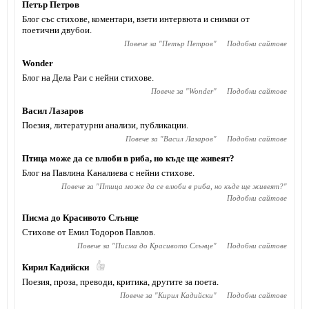
Петър Петров
Блог със стихове, коментари, взети интервюта и снимки от
поетични двубои.
Повече за "
Петър Петров
"
Подобни сайтове
Wonder
Блог на Дела Раи с нейни стихове.
Повече за "
Wonder
"
Подобни сайтове
Васил Лазаров
Поезия, литературни анализи, публикации.
Повече за "
Васил Лазаров
"
Подобни сайтове
Птица може да се влюби в риба, но къде ще живеят?
Блог на Павлина Каналиева с нейни стихове.
Повече за "
Птица може да се влюби в риба, но къде ще живеят?
"
Подобни сайтове
Писма до Красивото Слънце
Стихове от Емил Тодоров Павлов.
Повече за "
Писма до Красивото Слънце
"
Подобни сайтове
Кирил Кадийски
Поезия, проза, преводи, критика, другите за поета.
Повече за "
Кирил Кадийски
"
Подобни сайтове