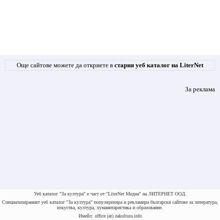
Още сайтове можете да откриете в
стария уеб каталог на LiterNet
За реклама
Уеб каталог "За култура" е част от "LiterNet Медиа" на ЛИТЕРНЕТ ООД.
Специализираният уеб каталог "За култура" популяризира и рекламира български сайтове за литература,
изкуства, култура, хуманитаристика и образование.
Имейл: office (at) zakultura.info