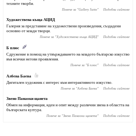
техните творби.
Повече за "
Gallery Satto
"
Подобни сайтове
Художествена къща АЦИД
Галерия за представяне на художествени произведения, създадени
основно от млади творци.
Повече за "
Художествена къща АЦИД
"
Подобни сайтове
Б плюс
Сдружение в помощ на утвърждаването на младото българско изкуство
във всички негови проявления.
Повече за "
Б плюс
"
Подобни сайтове
Албена Баева
Дигитален художник с интерес към интерактивното изкуство.
Повече за "
Албена Баева
"
Подобни сайтове
Звено Панаоки щанета
Обмен на информация, идеи и опит между различни звена в областта на
българската култура.
Повече за "
Звено Панаоки щанета
"
Подобни сайтове