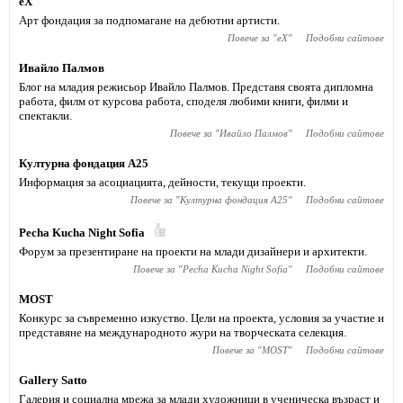
eX
Арт фондация за подпомагане на дебютни артисти.
Повече за "
eX
"
Подобни сайтове
Ивайло Палмов
Блог на младия режисьор Ивайло Палмов. Представя своята дипломна
работа, филм от курсова работа, споделя любими книги, филми и
спектакли.
Повече за "
Ивайло Палмов
"
Подобни сайтове
Културна фондация А25
Информация за асоциацията, дейности, текущи проекти.
Повече за "
Културна фондация А25
"
Подобни сайтове
Pecha Kucha Night Sofia
Форум за презентиране на проекти на млади дизайнери и архитекти.
Повече за "
Pecha Kucha Night Sofia
"
Подобни сайтове
MOST
Конкурс за съвременно изкуство. Цели на проекта, условия за участие и
представяне на международното жури на творческата селекция.
Повече за "
MOST
"
Подобни сайтове
Gallery Satto
Галерия и социална мрежа за млади художници в ученическа възраст и