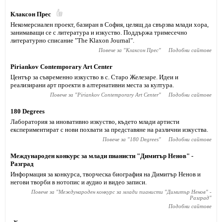
Клаксон Прес
Некомерсиален проект, базиран в София, целящ да свързва млади хора,
занимаващи се с литература и изкуство. Поддържа тримесечно
литературно списание "The Klaxon Journal".
Повече за "
Клаксон Прес
"
Подобни сайтове
Piriankov Contemporary Art Center
Център за съвременно изкуство в с. Старо Железаре. Идеи и
реализирани арт проекти в алтернативни места за култура.
Повече за "
Piriankov Contemporary Art Center
"
Подобни сайтове
180 Degrees
Лаборатория за иновативно изкуство, където млади артисти
експериментират с нови похвати за представяне на различни изкуства.
Повече за "
180 Degrees
"
Подобни сайтове
Международен конкурс за млади пианисти "Димитър Ненов" -
Разград
Информация за конкурса, творческа биография на Димитър Ненов и
негови творби в нотопис и аудио и видео записи.
Повече за "
Международен конкурс за млади пианисти "Димитър Ненов" -
Разград
"
Подобни сайтове