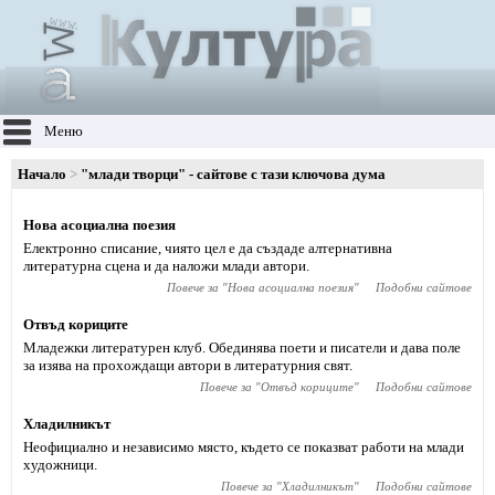
Меню
Начало
"млади творци" - сайтове с тази ключова дума
Нова асоциална поезия
Електронно списание, чиято цел е да създаде алтернативна
литературна сцена и да наложи млади автори.
Повече за "
Нова асоциална поезия
"
Подобни сайтове
Отвъд кориците
Младежки литературен клуб. Обединява поети и писатели и дава поле
за изява на прохождащи автори в литературния свят.
Повече за "
Отвъд кориците
"
Подобни сайтове
Хладилникът
Неофициално и независимо място, където се показват работи на млади
художници.
Повече за "
Хладилникът
"
Подобни сайтове