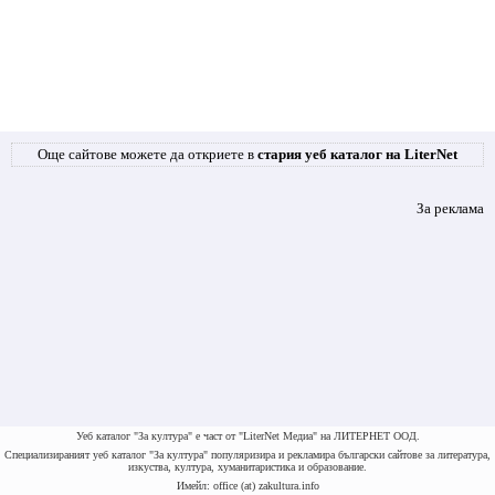
Още сайтове можете да откриете в
стария уеб каталог на LiterNet
За реклама
Уеб каталог "За култура" е част от "LiterNet Медиа" на ЛИТЕРНЕТ ООД.
Специализираният уеб каталог "За култура" популяризира и рекламира български сайтове за литература,
изкуства, култура, хуманитаристика и образование.
Имейл: office (at) zakultura.info