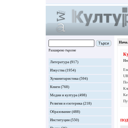
Нача
Търси
Разширено търсене
Ку
Ин
Литература
(917)
Ез
Изкуства
(1954)
UR
Хуманитаристика
(594)
По
Книги
(768)
Кл
Ка
Медии и култура
(498)
Пу
Религия и езотерика
(218)
Образование
(488)
Институции
(550)
ПОД