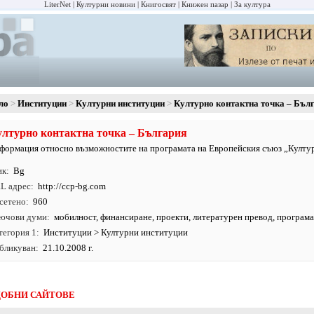
LiterNet
Културни новини
Книгосвят
Книжен пазар
За култура
ло
Институции
Културни институции
Културно контактна точка – Бъл
лтурно контактна точка – България
формация относно възможностите на програмата на Европейския съюз „Култу
ик
Bg
L адрес
http:/
/
ccp-bg.
com
сетено
960
ючови думи
мобилност
,
финансиране
,
проекти
, литературен превод, програм
тегория 1
Институции
>
Културни институции
бликуван
21.10.2008 г.
ОБНИ САЙТОВЕ