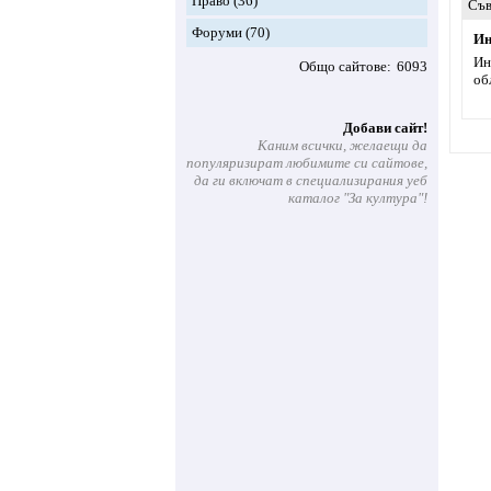
Право
(36)
Съв
Форуми
(70)
Ин
Ин
Общо сайтове
6093
об
Добави сайт!
Каним всички, желаещи да
популяризират любимите си сайтове,
да ги включат в специализирания уеб
каталог "За култура"!