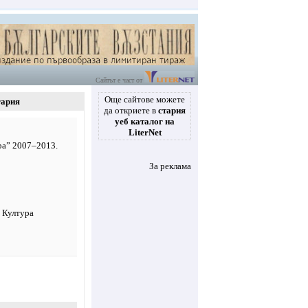
Сайтът е част от
Още сайтове можете
гария
да откриете в
стария
уеб каталог на
LiterNet
ра” 2007–2013.
За реклама
а Култура