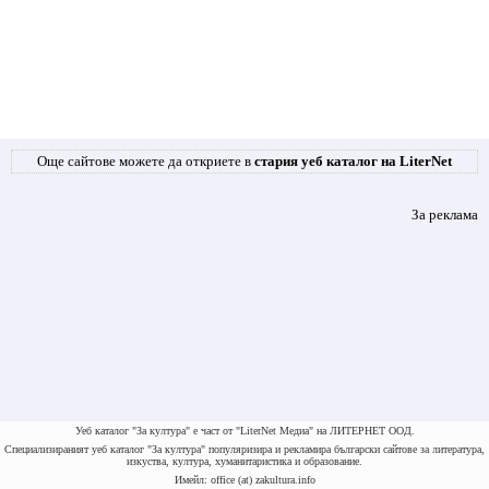
Още сайтове можете да откриете в
стария уеб каталог на LiterNet
За реклама
Уеб каталог "За култура" е част от "LiterNet Медиа" на ЛИТЕРНЕТ ООД.
Специализираният уеб каталог "За култура" популяризира и рекламира български сайтове за литература,
изкуства, култура, хуманитаристика и образование.
Имейл: office (at) zakultura.info