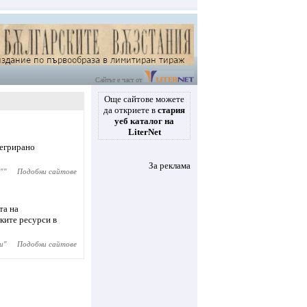
Сайтът е част от
Още сайтове можете
да откриете в
стария
уеб каталог на
LiterNet
тегрирано
За реклама
"
"
Подобни сайтове
та на
ките ресурси в
и
"
Подобни сайтове