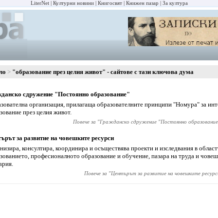
LiterNet
Културни новини
Книгосвят
Книжен пазар
За култура
ло
"образование през целия живот" - сайтове с тази ключова дума
данско сдружение "Постоянно образование"
зователна организация, прилагаща образователните принципи "Номура" за ин
зование през целия живот.
Повече за "
Гражданско сдружение "Постоянно образование
ърът за развитие на човешките ресурси
низира, консултира, координира и осъществява проекти и изследвания в област
зованието, професионалното образование и обучение, пазара на труда и човеш
ария.
Повече за "
Центърът за развитие на човешките ресурс