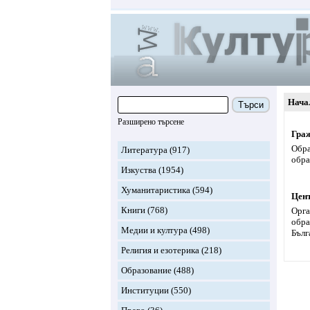
Нача
Търси
Разширено търсене
Граж
Обра
Литература
(917)
обра
Изкуства
(1954)
Хуманитаристика
(594)
Цент
Книги
(768)
Орга
обра
Медии и култура
(498)
Бълг
Религия и езотерика
(218)
Образование
(488)
Институции
(550)