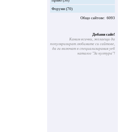
Право
(36)
Форуми
(70)
Общо сайтове
6093
Добави сайт!
Каним всички, желаещи да
популяризират любимите си сайтове,
да ги включат в специализирания уеб
каталог "За култура"!