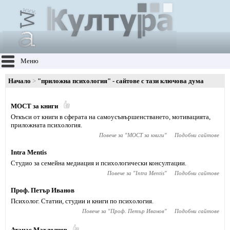
Меню
Начало
"приложна психология" - сайтове с тази ключова дума
МОСТ за книги
Откъси от книги в сферата на самоусъвършенстването, мотивацията,
приложната психология.
Повече за "
МОСТ за книги
"
Подобни сайтове
Intra Mentis
Студио за семейна медиация и психологически консултации.
Повече за "
Intra Mentis
"
Подобни сайтове
Проф. Петър Иванов
Психолог. Статии, студии и книги по психология.
Повече за "
Проф. Петър Иванов
"
Подобни сайтове
Атанас Махлелиев