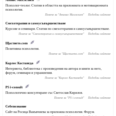
Психолог-теолог. Статии в областта на приложната и мотивационната
психология.
Повече за "
Атанас Махлелиев
"
Подобни сайтове
Смехотерапия и самоусъвършенстване
Курсове и семинари. Статии по смехотерапия и самоусъвършенстване.
Повече за "
Смехотерапия и самоусъвършенстване
"
Подобни сайтове
Щастието.com
Позитивна психология.
Повече за "
Щастието.com
"
Подобни сайтове
Карлос Кастанеда
Интервюта, библиотека с произведения на автора и книги за него,
форум, семинари и упражнения.
Повече за "
Карлос Кастанеда
"
Подобни сайтове
PS i-consult
Психологично консултиране със Светослав Кирилов.
Повече за "
PS i-consult
"
Подобни сайтове
Себепознание
Сайт на Росица Вакъвчиева за приложна психология. Форум.