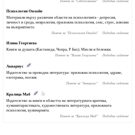
Повече за "
Себепознание
"
Подобни сайтове
Психология Онлайн
Материали върху различни области на психологията - депресия,
личност и среда, неврология, приложна психология, секс, стрес, илюзии
на възприятието.
Повече за "
Психология Онлайн
"
Подобни сайтове
Илина Георгиева
Книги за душата (Кастанеда, Чопра, Р. Бах). Мисли и бележки.
Повече за "
Илина Георгиева
"
Подобни сайтове
Аквариус
Издателство за преводна литература: приложна психология, здраве,
езотерика, поезия.
Повече за "
Аквариус
"
Подобни сайтове
Кралица Маб
Издателство за книги в областта на литературната критика,
хуманитаристиката, художествената литература, приложната
психология, кулинарията.
Повече за "
Кралица Маб
"
Подобни сайтове