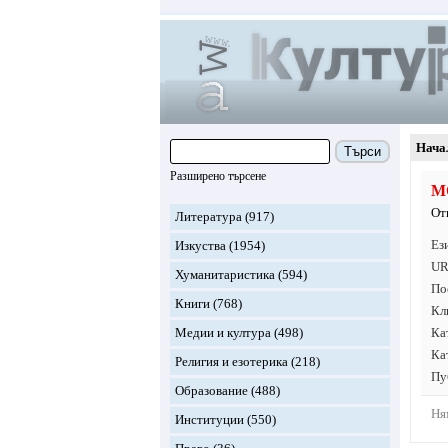
Нача
Търси
Разширено търсене
М
От
Литература
(917)
Ез
Изкуства
(1954)
UR
Хуманитаристика
(594)
По
Книги
(768)
Кл
Медии и култура
(498)
Ка
Ка
Религия и езотерика
(218)
Пу
Образование
(488)
Ня
Институции
(550)