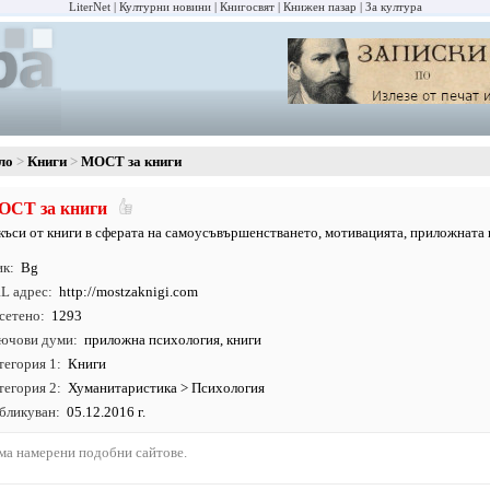
LiterNet
Културни новини
Книгосвят
Книжен пазар
За култура
ло
Книги
МОСТ за книги
ОСТ за книги
къси от книги в сферата на самоусъвършенстването, мотивацията, приложната 
ик
Bg
L адрес
http:/
/
mostzaknigi.
com
сетено
1293
ючови думи
приложна психология
,
книги
тегория 1
Книги
тегория 2
Хуманитаристика
>
Психология
бликуван
05.12.2016 г.
ма намерени подобни сайтове.