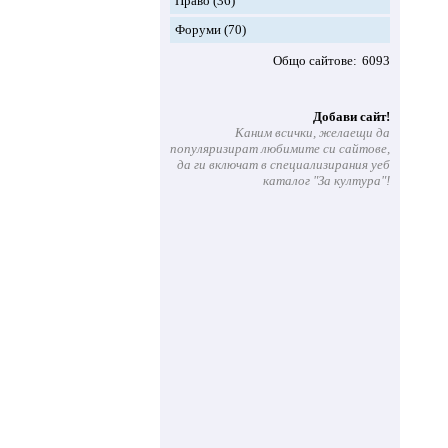
Право
(36)
Форуми
(70)
Общо сайтове
6093
Добави сайт!
Каним всички, желаещи да
популяризират любимите си сайтове,
да ги включат в специализирания уеб
каталог "За култура"!