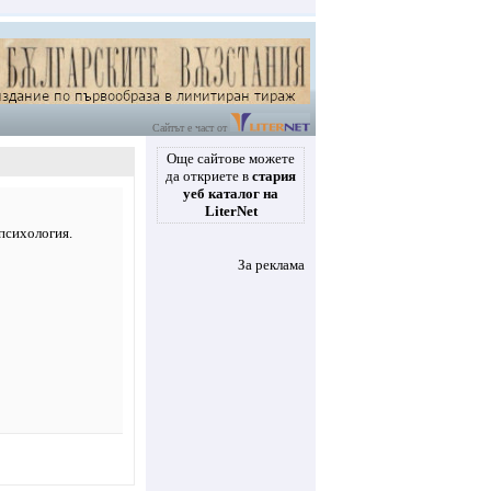
Сайтът е част от
Още сайтове можете
да откриете в
стария
уеб каталог на
LiterNet
психология.
За реклама