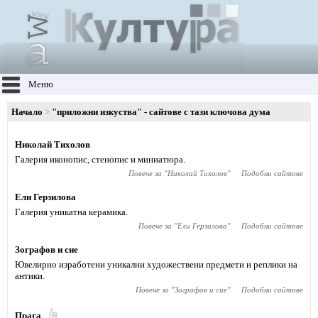
Меню
Начало
"приложни изкуства" - сайтове с тази ключова дума
Николай Тихолов
Галерия иконопис, стенопис и миниатюра.
Повече за "
Николай Тихолов
"
Подобни сайтове
Ели Герзилова
Галерия уникатна керамика.
Повече за "
Ели Герзилова
"
Подобни сайтове
Зографов и сие
Ювелирно изработени уникални художествени предмети и реплики на
антики.
Повече за "
Зографов и сие
"
Подобни сайтове
Прага