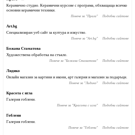
Керамично студио. Керамични курсове с програма, обхващаща всичко
основни керамични техники.
Повече за "
Прага
"
Подобни сайтове
Art.bg
Специализиран уеб сайт за култура и изкуство.
Повече за "
Art.bg
"
Подобни сайтове
Божана Стаматова
Художествена обработка на стъкло.
Повече за "
Божана Стаматова
"
Подобни сайтове
Лидико
Онлайн магазин за картини и икони, арт галерия и магазин за подаръци.
Повече за "
Лидико
"
Подобни сайтове
Красота с игла
Галерия гоблени.
Повече за "
Красота с игла
"
Подобни сайтове
Гоблени
Галерия гоблени.
Повече за "
Гоблени
"
Подобни сайтове