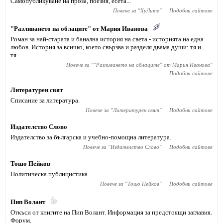
Самопубликуване на проза, поезия, есета...
Повече за "
ХуЛите
"
Подобни сайтове
"Разливането на облаците" от Мария Иванова
Роман за най-старата и банална история на света - историята на една
любов. История за всичко, което свързва и разделя двама души: тя и...
тя.
Повече за "
"Разливането на облаците" от Мария Иванова
"
Подобни сайтове
Литературен свят
Списание за литература.
Повече за "
Литературен свят
"
Подобни сайтове
Издателство Слово
Издателство за българска и учебно-помощна литература.
Повече за "
Издателство Слово
"
Подобни сайтове
Тошо Пейков
Политическа публицистика.
Повече за "
Тошо Пейков
"
Подобни сайтове
Пип Волант
Откъси от книгите на Пип Волант. Информация за предстоящи заглавия.
Форум.