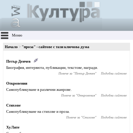
Меню
Начало
"проза" - сайтове с тази ключова дума
Петър Денчев
Биография, интервюта, публикации, текстове, награди.
Повече за "
Петър Денчев
"
Подобни сайтове
Откровения
Самопубликуване в различни жанрове.
Повече за "
Откровения
"
Подобни сайтове
Стихове
Самопубликуване на стихове и проза.
Повече за "
Стихове
"
Подобни сайтове
ХуЛите