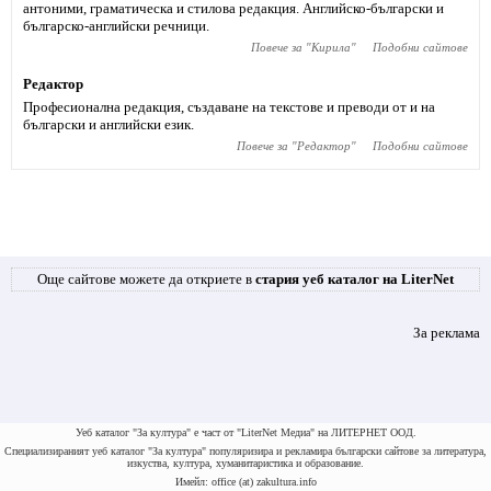
антоними, граматическа и стилова редакция. Английско-български и
българско-английски речници.
Повече за "
Кирила
"
Подобни сайтове
Редактор
Професионална редакция, създаване на текстове и преводи от и на
български и английски език.
Повече за "
Редактор
"
Подобни сайтове
Още сайтове можете да откриете в
стария уеб каталог на LiterNet
За реклама
Уеб каталог "За култура" е част от "LiterNet Медиа" на ЛИТЕРНЕТ ООД.
Специализираният уеб каталог "За култура" популяризира и рекламира български сайтове за литература,
изкуства, култура, хуманитаристика и образование.
Имейл: office (at) zakultura.info