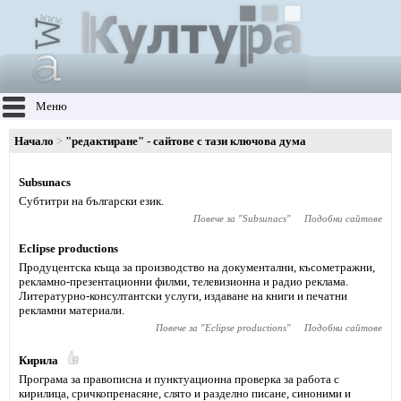
Меню
Начало
"редактиране" - сайтове с тази ключова дума
Subsunacs
Субтитри на български език.
Повече за "
Subsunacs
"
Подобни сайтове
Eclipse productions
Продуцентска къща за производство на документални, късометражни,
рекламно-презентационни филми, телевизионна и радио реклама.
Литературно-консултантски услуги, издаване на книги и печатни
рекламни материали.
Повече за "
Eclipse productions
"
Подобни сайтове
Кирила
Програма за правописна и пунктуационна проверка за работа с
кирилица, сричкопренасяне, слято и разделно писане, синоними и