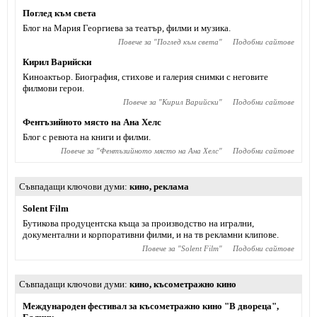
Поглед към света
Блог на Мария Георгиева за театър, филми и музика.
Повече за "
Поглед към света
"
Подобни сайтове
Кирил Варийски
Киноактьор. Биография, стихове и галерия снимки с неговите
филмови герои.
Повече за "
Кирил Варийски
"
Подобни сайтове
Фентъзийното място на Ана Хелс
Блог с ревюта на книги и филми.
Повече за "
Фентъзийното място на Ана Хелс
"
Подобни сайтове
Съвпадащи ключови думи
кино
,
реклама
Solent Film
Бутикова продуцентска къща за производство на игрални,
документални и корпоративни филми, и на тв рекламни клипове.
Повече за "
Solent Film
"
Подобни сайтове
Съвпадащи ключови думи
кино
,
късометражно кино
Международен фестивал за късометражно кино "В двореца",