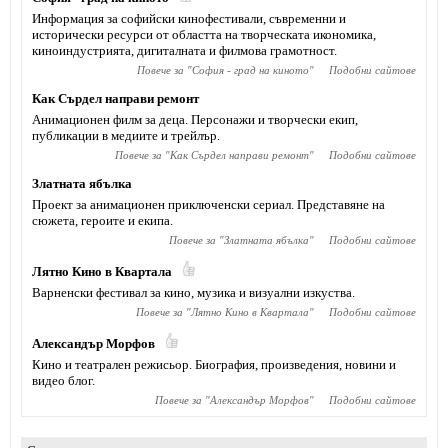
Информация за софийски кинофестивали, съвременни и
исторически ресурси от областта на творческата икономика,
киноиндустрията, дигиталната и филмова грамотност.
Повече за "
София - град на киното
"
Подобни сайтове
Как Сърдел направи ремонт
Анимационен филм за деца. Персонажи и творчески екип,
публикации в медиите и трейлър.
Повече за "
Как Сърдел направи ремонт
"
Подобни сайтове
Златната ябълка
Проект за анимационен приключенски сериал. Представяне на
сюжета, героите и екипа.
Повече за "
Златната ябълка
"
Подобни сайтове
Лятно Кино в Квартала
Варненски фестивал за кино, музика и визуални изкуства.
Повече за "
Лятно Кино в Квартала
"
Подобни сайтове
Александър Морфов
Кино и театрален режисьор. Биография, произведения, новини и
видео блог.
Повече за "
Александър Морфов
"
Подобни сайтове