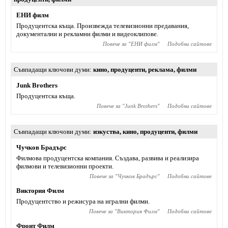
ЕНИ филм
Продуцентска къща. Произвежда телевизионни предавания,
документални и рекламни филми и видеоклипове.
Повече за "
ЕНИ филм
"
Подобни сайтове
Съвпадащи ключови думи
кино
,
продуценти
,
реклама
,
филми
Junk Brothers
Продуцентска къща.
Повече за "
Junk Brothers
"
Подобни сайтове
Съвпадащи ключови думи
изкуства
,
кино
,
продуценти
,
филми
Чучков Брадърс
Филмова продуцентска компания. Създава, развива и реализира
филмови и телевизионни проекти.
Повече за "
Чучков Брадърс
"
Подобни сайтове
Виктория Филм
Продуцентство и режисура на игрални филми.
Повече за "
Виктория Филм
"
Подобни сайтове
Фронт Филм