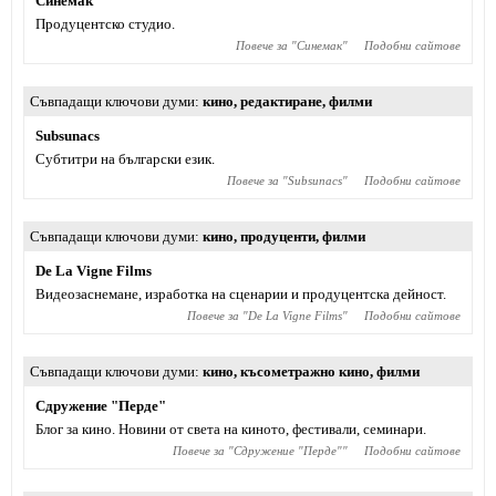
Синемак
Продуцентско студио.
Повече за "
Синемак
"
Подобни сайтове
Съвпадащи ключови думи
кино
,
редактиране
,
филми
Subsunacs
Субтитри на български език.
Повече за "
Subsunacs
"
Подобни сайтове
Съвпадащи ключови думи
кино
,
продуценти
,
филми
De La Vigne Films
Видеозаснемане, изработка на сценарии и продуцентска дейност.
Повече за "
De La Vigne Films
"
Подобни сайтове
Съвпадащи ключови думи
кино
,
късометражно кино
,
филми
Сдружение "Перде"
Блог за кино. Новини от света на киното, фестивали, семинари.
Повече за "
Сдружение "Перде"
"
Подобни сайтове