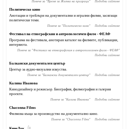
Повече за "
Време за Жътва на призраци
"
Подобни сайтове
Политическо кино
Анотации и трейлъри на документални и игрални филми, засягащи
политически теми.
Повече за "
Политическо кино
"
Подобни сайтове
Фестивал на етнографския и антропологичен филм - ФЕАФ
Програма на фестивала, анотиран каталог на филмите, публикации,
интервюта.
Повече за "
Фестивал на етнографския и антропологичен филм - ФЕАФ
"
Подобни сайтове
Балкански документален център
Център за аудио-визуални изкуства.
Повече за "
Балкански документален център
"
Подобни сайтове
Калина Иванова
Кинодизайнер и режисьор. Биография, филмография и галерия
проекти.
Повече за "
Калина Иванова
"
Подобни сайтове
Chaconna Films
Филмова къща за производство на документално кино.
Повече за "
Chaconna Films
"
Подобни сайтове
КинеДок