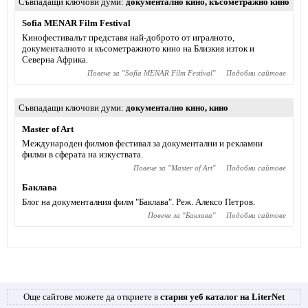
Съвпадащи ключови думи
документално кино
,
късометражно кино
Sofia MENAR Film Festival
Кинофестивалът представя най-доброто от игралното,
документалното и късометражното кино на Близкия изток и
Северна Африка.
Повече за "
Sofia MENAR Film Festival
"
Подобни сайтове
Съвпадащи ключови думи
документално кино
,
кино
Master of Art
Международен филмов фестивал за документални и рекламни
филми в сферата на изкуствата.
Повече за "
Master of Art
"
Подобни сайтове
Баклава
Блог на документалния филм "Баклава". Реж. Алексо Петров.
Повече за "
Баклава
"
Подобни сайтове
Още сайтове можете да откриете в
стария уеб каталог на LiterNet