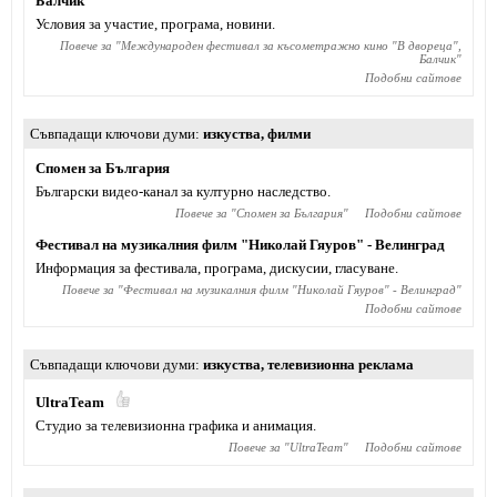
Балчик
Условия за участие, програма, новини.
Повече за "
Международен фестивал за късометражно кино "В двореца",
Балчик
"
Подобни сайтове
Съвпадащи ключови думи
изкуства
,
филми
Спомен за България
Български видео-канал за културно наследство.
Повече за "
Спомен за България
"
Подобни сайтове
Фестивал на музикалния филм "Николай Гяуров" - Велинград
Информация за фестивала, програма, дискусии, гласуване.
Повече за "
Фестивал на музикалния филм "Николай Гяуров" - Велинград
"
Подобни сайтове
Съвпадащи ключови думи
изкуства
,
телевизионна реклама
UltraTeam
Студио за телевизионна графика и анимация.
Повече за "
UltraTeam
"
Подобни сайтове