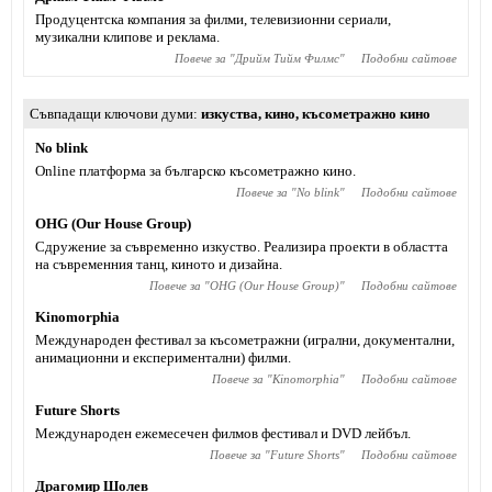
Продуцентска компания за филми, телевизионни сериали,
музикални клипове и реклама.
Повече за "
Дрийм Тийм Филмс
"
Подобни сайтове
Съвпадащи ключови думи
изкуства
,
кино
,
късометражно кино
No blink
Online платформа за българско късометражно кино.
Повече за "
No blink
"
Подобни сайтове
OHG (Our House Group)
Сдружение за съвременно изкуствo. Реализира проекти в областта
на съвременния танц, киното и дизайна.
Повече за "
OHG (Our House Group)
"
Подобни сайтове
Kinomorphia
Международен фестивал за късометражни (игрални, документални,
анимационни и експериментални) филми.
Повече за "
Kinomorphia
"
Подобни сайтове
Future Shorts
Международен ежемесечен филмов фестивал и DVD лейбъл.
Повече за "
Future Shorts
"
Подобни сайтове
Драгомир Шолев