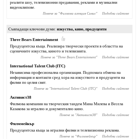
реалити шоу, телевизионни предавания, реклами и музикални
видеоклипове.
Повече за "
Филмова агенция Синис
"
Подобни сайтове
Съвпадащи ключови думи
изкуства
,
кино
,
продуценти
Тhree Bears Entertainment
Продуцентска къща. Реализира творчески проекти в областта на
сценичните изкуства, киното и телевизията.
Повече за "
Тhree Bears Entertainment
"
Подобни сайтове
International Talent Club (ITC)
Независима професионална организация. Подпомага обмена на
информация и контакти сред хора на изкуството и продуценти на
филми по целия свят.
Повече за "
International Talent Club (ITC)
"
Подобни сайтове
Активист38
Филмова компания на творческия тандем Мина Милева и Весела
Казакова за игрално и документално кино.
Повече за "
Активист38
"
Подобни сайтове
Филммейкър
Продуцентска къща за игрални филми и телевизионна реклама.
Повече за "
Филммейкър
"
Подобни сайтове