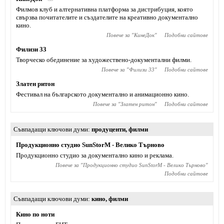
Филмов клуб и алтернативна платформа за дистрибуция, която
свързва почитателите и създателите на креативно документално
кино.
Повече за "
КинеДок
"
Подобни сайтове
Филизи 33
Творческо обединение за художествено-документални филми.
Повече за "
Филизи 33
"
Подобни сайтове
Златен ритон
Фестивал на българското документално и анимационно кино.
Повече за "
Златен ритон
"
Подобни сайтове
Съвпадащи ключови думи
продуценти
,
филми
Продукционно студио SunStorM - Велико Търново
Продукционно студио за документално кино и реклама.
Повече за "
Продукционно студио SunStorM - Велико Търново
"
Подобни сайтове
Съвпадащи ключови думи
кино
,
филми
Кино по ноти