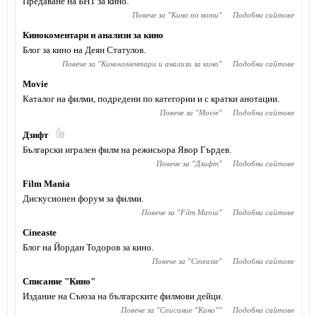
Предаване на БНТ за кино.
Повече за "
Кино по ноти
"
Подобни сайтове
Кинокоментари и анализи за кино
Блог за кино на Деян Статулов.
Повече за "
Кинокоментари и анализи за кино
"
Подобни сайтове
Movie
Каталог на филми, подредени по категории и с кратки анотации.
Повече за "
Movie
"
Подобни сайтове
Дзифт
Български игрален филм на режисьора Явор Гърдев.
Повече за "
Дзифт
"
Подобни сайтове
Film Mania
Дискусионен форум за филми.
Повече за "
Film Mania
"
Подобни сайтове
Cineaste
Блог на Йордан Тодоров за кино.
Повече за "
Cineaste
"
Подобни сайтове
Списание "Кино"
Издание на Съюза на българските филмови дейци.
Повече за "
Списание "Кино"
"
Подобни сайтове