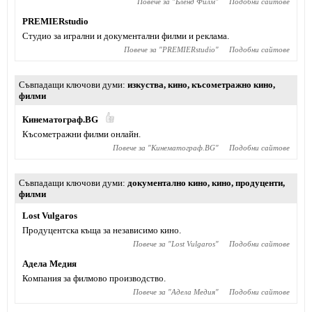
Повече за "
Бленд Филм
"
Подобни сайтове
PREMIERstudio
Студио за игрални и документални филми и реклама.
Повече за "
PREMIERstudio
"
Подобни сайтове
Съвпадащи ключови думи
изкуства
,
кино
,
късометражно кино
,
филми
Кинематограф.BG
Късометражни филми онлайн.
Повече за "
Кинематограф.BG
"
Подобни сайтове
Съвпадащи ключови думи
документално кино
,
кино
,
продуценти
,
филми
Lost Vulgaros
Продуцентска къща за независимо кино.
Повече за "
Lost Vulgaros
"
Подобни сайтове
Адела Медия
Компания за филмово производство.
Повече за "
Адела Медия
"
Подобни сайтове