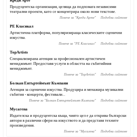
Креди Арте
Продуцентска организация, целяща да подпомага независими
театрални проекти, като се концентрира около нови текстове.
Повече за "
Креди Арте
"
Подобни сайтове
РE Класикал
Артистична платформа, популяризираща класическите сценични
изкуства.
Повече за "
РE Класикал
"
Подобни сайтове
TopArtists
Специализирана агенция за професионален артистичен
мениджмънт. Предоставя услуги в областта на събитийния
мениджмънт.
Повече за "
TopArtists
"
Подобни сайтове
Болкан Ентъртеймънт Къмпани
Агенция за сценични изкуства. Продуцира и менажира музикални
събития - концерти, фестивали...
Повече за "
Болкан Ентъртеймънт Къмпани
"
Подобни сайтове
Мусагена
Издателска и продуцентска къща, чиято цел е да открива български
автори в различни сфери на изкуството и да представя техните
произведения.
Повече за "
Мусагена
"
Подобни сайтове