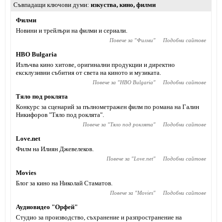
Съвпадащи ключови думи
изкуства
,
кино
,
филми
Филми
Новини и трейлъри на филми и сериали.
Повече за "
Филми
"
Подобни сайтове
HBO Bulgaria
Излъчва кино хитове, оригинални продукции и директно
ексклузивни събития от света на киното и музиката.
Повече за "
HBO Bulgaria
"
Подобни сайтове
Тяло под роклята
Конкурс за сценарий за пълнометражен филм по романа на Галин
Никифоров "Тяло под роклята".
Повече за "
Тяло под роклята
"
Подобни сайтове
Love.net
Филм на Илиян Джевелеков.
Повече за "
Love.net
"
Подобни сайтове
Movies
Блог за кино на Николай Стаматов.
Повече за "
Movies
"
Подобни сайтове
Аудиовидео "Орфей"
Студио за производство, съхранение и разпространение на