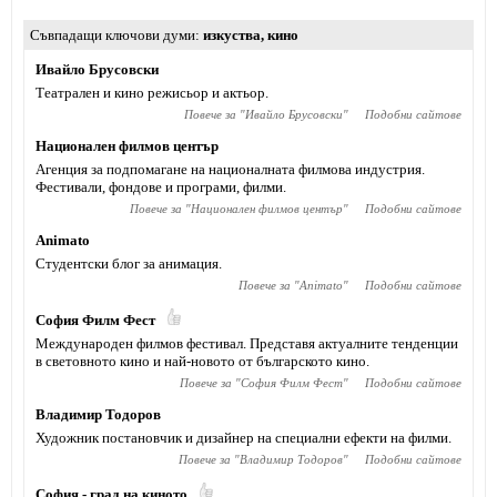
Съвпадащи ключови думи
изкуства
,
кино
Ивайло Брусовски
Театрален и кино режисьор и актьор.
Повече за "
Ивайло Брусовски
"
Подобни сайтове
Национален филмов център
Агенция за подпомагане на националната филмова индустрия.
Фестивали, фондове и програми, филми.
Повече за "
Национален филмов център
"
Подобни сайтове
Animato
Студентски блог за анимация.
Повече за "
Animato
"
Подобни сайтове
София Филм Фест
Международен филмов фестивал. Представя актуалните тенденции
в световното кино и най-новото от българското кино.
Повече за "
София Филм Фест
"
Подобни сайтове
Владимир Тодоров
Художник постановчик и дизайнер на специални ефекти на филми.
Повече за "
Владимир Тодоров
"
Подобни сайтове
София - град на киното