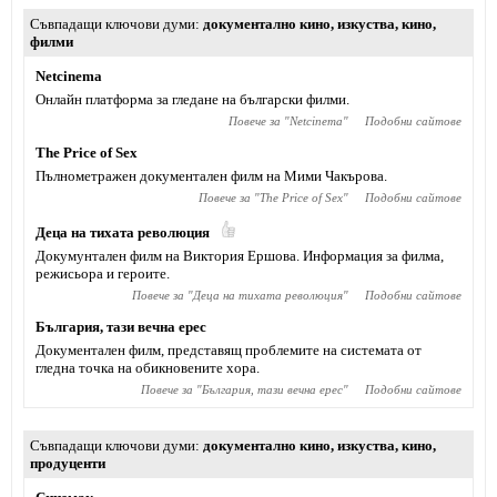
Съвпадащи ключови думи
документално кино
,
изкуства
,
кино
,
филми
Netcinema
Онлайн платформа за гледане на български филми.
Повече за "
Netcinema
"
Подобни сайтове
The Price of Sex
Пълнометражен документален филм на Мими Чакърова.
Повече за "
The Price of Sex
"
Подобни сайтове
Деца на тихата революция
Докумунтален филм на Виктория Ершова. Информация за филма,
режисьора и героите.
Повече за "
Деца на тихата революция
"
Подобни сайтове
България, тази вечна ерес
Документален филм, представящ проблемите на системата от
гледна точка на обикновените хора.
Повече за "
България, тази вечна ерес
"
Подобни сайтове
Съвпадащи ключови думи
документално кино
,
изкуства
,
кино
,
продуценти