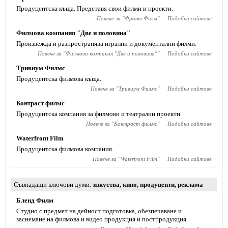
Продуцентска къща. Представя свои филми и проекти.
Повече за "
Фронт Филм
"
Подобни сайтове
Филмова компания "Две и половина"
Произвежда и разпространява игрални и документални филми.
Повече за "
Филмова компания "Две и половина"
"
Подобни сайтове
Тривиум Филмс
Продуцентска филмова къща.
Повече за "
Тривиум Филмс
"
Подобни сайтове
Контраст филмс
Продуцентска компания за филмови и театрални проекти.
Повече за "
Контраст филмс
"
Подобни сайтове
Waterfront Film
Продуцентска филмова компания.
Повече за "
Waterfront Film
"
Подобни сайтове
Съвпадащи ключови думи
изкуства
,
кино
,
продуценти
,
реклама
Бленд Филм
Студио с предмет на дейност подготовка, обезпечаване и
заснемане на филмова и видео продукция и постпродукция.