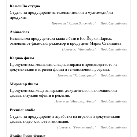
Камен Во студио
Студио за продуциране на телевизизионни и мултимедийни
продукти.
Повече за "
Камен Во студио
"
Подобни сайтове
Animadocs
Независима продуцентска къща с бази в Ню Йорк и Париж,
основана от филмовия режисьор и продуцент Мария Станишева.
Повече за "
Animadocs
"
Подобни сайтове
Кадиак филм
Продуцентска компания, специализирана в производството на
документални и игрални филми и телевизионни програми.
Повече за "
Кадиак филм
"
Подобни сайтове
Мирамар Филм
Продуцентска къща за игрални, документални и анимационни
филми, визуални ефекти и реклами.
Повече за "
Мирамар Филм
"
Подобни сайтове
Premier studio
Студио за продуциране и изработка на игрални и документални
филми, видео клипове и анимация.
Повече за "
Premier studio
"
Подобни сайтове
Дрийм Тийм Филмс