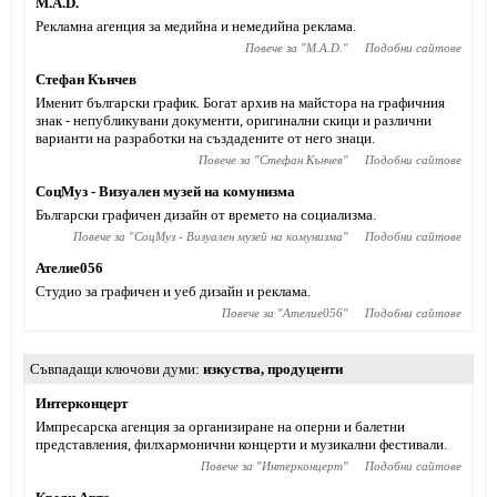
M.A.D.
Рекламна агенция за медийна и немедийна реклама.
Повече за "
M.A.D.
"
Подобни сайтове
Стефан Кънчев
Именит български график. Богат архив на майстора на графичния
знак - непубликувани документи, оригинални скици и различни
варианти на разработки на създадените от него знаци.
Повече за "
Стефан Кънчев
"
Подобни сайтове
СоцМуз - Визуален музей на комунизма
Български графичен дизайн от времето на социализма.
Повече за "
СоцМуз - Визуален музей на комунизма
"
Подобни сайтове
Ателие056
Студио за графичен и уеб дизайн и реклама.
Повече за "
Ателие056
"
Подобни сайтове
Съвпадащи ключови думи
изкуства
,
продуценти
Интерконцерт
Импресарска агенция за организиране на оперни и балетни
представления, филхармонични концерти и музикални фестивали.
Повече за "
Интерконцерт
"
Подобни сайтове