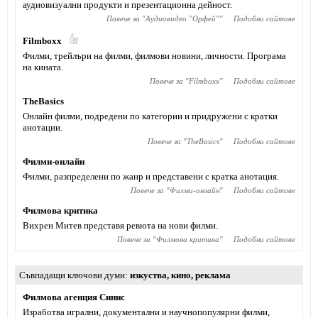
аудиовизуални продукти и презентационна дейност.
Повече за "
Аудиовидео "Орфей"
"
Подобни сайтове
Filmboxx
Филми, трейлъри на филми, филмови новини, личности. Програма
на кината.
Повече за "
Filmboxx
"
Подобни сайтове
TheBasics
Онлайн филми, подредени по категории и придружени с кратки
анотации.
Повече за "
TheBasics
"
Подобни сайтове
Филми-онлайн
Филми, разпределени по жанр и представени с кратка анотация.
Повече за "
Филми-онлайн
"
Подобни сайтове
Филмова критика
Вихрен Митев представя ревюта на нови филми.
Повече за "
Филмова критика
"
Подобни сайтове
Съвпадащи ключови думи
изкуства
,
кино
,
реклама
Филмова агенция Синис
Изработва игрални, документални и научнопопулярни филми,