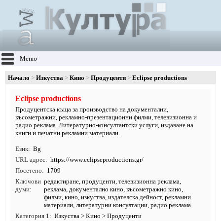
Меню
Начало
Изкуства
Кино
Продуценти
Eclipse productions
Eclipse productions
Продуцентска къща за производство на документални,
късометражни, рекламно-презентационни филми, телевизионна и
радио реклама. Литературно-консултантски услуги, издаване на
книги и печатни рекламни материали.
Език
Bg
URL адрес
https:/
/
www.
eclipseproductions.
gr/
Посетено
1709
Ключови
редактиране
,
продуценти
,
телевизионна реклама
,
думи
реклама
,
документално кино
,
късометражно кино
,
филми
,
кино
,
изкуства
, издателска дейност, рекламни
материали, литературни консултации, радио реклама
Категория 1
Изкуства
>
Кино
>
Продуценти