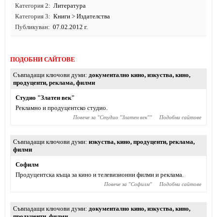
Категория 2
Литература
Категория 3
Книги
>
Издателства
Публикуван
07.02.2012 г.
ПОДОБНИ САЙТОВЕ
Съвпадащи ключови думи
документално кино
,
изкуства
,
кино
,
продуценти
,
реклама
,
филми
Студио "Златен век"
Рекламно и продуцентско студио.
Повече за "
Студио "Златен век"
"
Подобни сайтове
Съвпадащи ключови думи
изкуства
,
кино
,
продуценти
,
реклама
,
филми
Софилм
Продуцентска къща за кино и телевизионни филми и реклама.
Повече за "
Софилм
"
Подобни сайтове
Съвпадащи ключови думи
документално кино
,
изкуства
,
кино
,
продуценти
,
филми