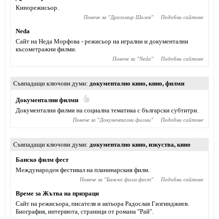
Кинорежисьор.
Повече за "
Драгомир Шолев
"
Подобни сайтове
Neda
Сайт на Неда Морфова - режисьор на игрални и документални
късометражни филми.
Повече за "
Neda
"
Подобни сайтове
Съвпадащи ключови думи
документално кино
,
кино
,
филми
Документални филми
Документални филми на социална тематика с български субтитри.
Повече за "
Документални филми
"
Подобни сайтове
Съвпадащи ключови думи
документално кино
,
изкуства
,
кино
Банско филм фест
Международен фестивал на планинарския филм.
Повече за "
Банско филм фест
"
Подобни сайтове
Време за Жътва на призраци
Сайт на режисьора, писателя и актьора Радослав Гизгинджиев‎.
Биография, интервюта, страници от романа "Рай".