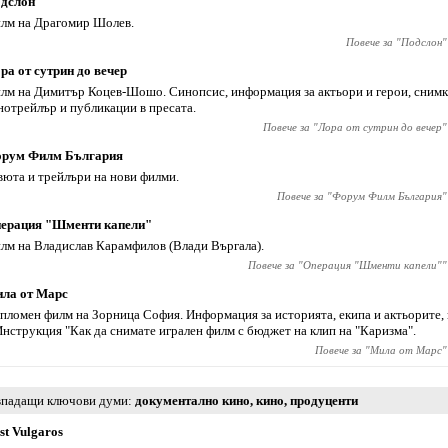
дслон
лм на Драгомир Шолев.
Повече за "
Подслон
"
ра от сутрин до вечер
лм на Димитър Коцев-Шошо. Синопсис, информация за актьори и герои, снимк
нотрейлър и публикации в пресата.
Повече за "
Лора от сутрин до вечер
"
рум Филм България
вюта и трейлъри на нови филми.
Повече за "
Форум Филм България
"
ерация "Шменти капели"
лм на Владислав Карамфилов (Влади Въргала).
Повече за "
Операция "Шменти капели"
"
ла от Марс
пломен филм на Зорница София. Информация за историята, екипа и актьорите
Инструкция "Как да снимате игрален филм с бюджет на клип на "Каризма".
Повече за "
Мила от Марс
"
падащи ключови думи
документално кино
,
кино
,
продуценти
st Vulgaros