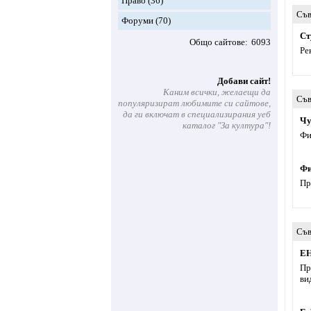
Право
(36)
Съв
Форуми
(70)
Ст
Общо сайтове
6093
Ре
Добави сайт!
Каним всички, желаещи да
Съв
популяризират любимите си сайтове,
да ги включат в специализирания уеб
Чу
каталог "За култура"!
Фи
Фи
Пр
Съв
ЕН
Пр
ви