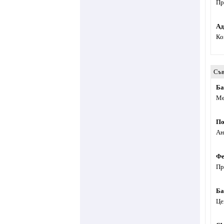
Пр
Ад
Ко
Съв
Ба
Ме
По
Ан
Фе
Пр
Ба
Це