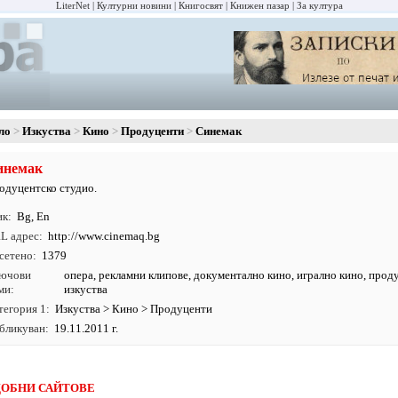
LiterNet
Културни новини
Книгосвят
Книжен пазар
За култура
ло
Изкуства
Кино
Продуценти
Синемак
инемак
одуцентско студио.
ик
Bg
,
En
L адрес
http:/
/
www.
cinemaq.
bg
сетено
1379
ючови
опера
,
рекламни клипове
,
документално кино
,
игрално кино
,
прод
ми
изкуства
тегория 1
Изкуства
>
Кино
>
Продуценти
бликуван
19.11.2011 г.
ОБНИ САЙТОВЕ