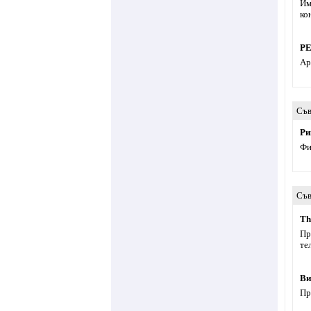
Им
ко
РE
Ар
Съв
Ри
Фи
Съв
Тh
Пр
те
Ви
Пр