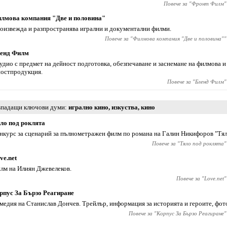
Повече за "
Фронт Филм
"
лмова компания "Две и половина"
оизвежда и разпространява игрални и документални филми.
Повече за "
Филмова компания "Две и половина"
"
енд Филм
удио с предмет на дейност подготовка, обезпечаване и заснемане на филмова 
постпродукция.
Повече за "
Бленд Филм
"
падащи ключови думи
игрално кино
,
изкуства
,
кино
ло под роклята
нкурс за сценарий за пълнометражен филм по романа на Галин Никифоров "Тял
Повече за "
Тяло под роклята
"
ve.net
лм на Илиян Джевелеков.
Повече за "
Love.net
"
рпус За Бързо Реагиране
медия на Станислав Дончев. Трейлър, информация за историята и героите, фото
Повече за "
Корпус За Бързо Реагиране
"