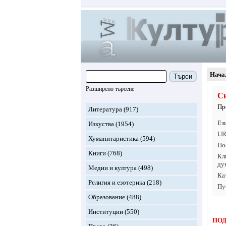
Нача
Търси
Разширено търсене
С
Пр
Литература
(917)
Ез
Изкуства
(1954)
UR
Хуманитаристика
(594)
По
Книги
(768)
Кл
ду
Медии и култура
(498)
Ка
Религия и езотерика
(218)
Пу
Образование
(488)
Институции
(550)
ПОД