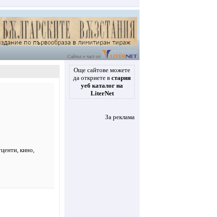
Сайтът е част от
Още сайтове можете
да откриете в
стария
уеб каталог на
LiterNet
За реклама
уценти
,
кино
,