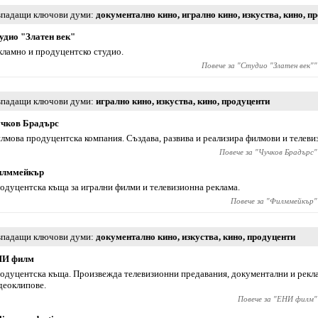
падащи ключови думи
документално кино
,
игрално кино
,
изкуства
,
кино
,
пр
удио "Златен век"
кламно и продуцентско студио.
Повече за "
Студио "Златен век"
"
падащи ключови думи
игрално кино
,
изкуства
,
кино
,
продуценти
чков Брадърс
лмова продуцентска компания. Създава, развива и реализира филмови и телеви
Повече за "
Чучков Брадърс
"
лммейкър
одуцентска къща за игрални филми и телевизионна реклама.
Повече за "
Филммейкър
"
падащи ключови думи
документално кино
,
изкуства
,
кино
,
продуценти
И филм
одуцентска къща. Произвежда телевизионни предавания, документални и рекл
деоклипове.
Повече за "
ЕНИ филм
"