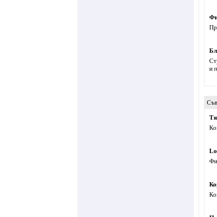
Фи
Пр
Бл
Ст
и 
Съв
Тя
Ко
Lo
Фи
Ко
Ко