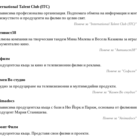
ternational Talent Club (ITC)
зависима професионална организация. Подпомага обмена на информация и кон
 изкуството и продуценти на филми по целия свят.
Повече за "
International Talent Club (ITC)
"
тивист38
лмова компания на творческия тандем Мина Милева и Весела Казакова за игра
кументално кино.
Повече за "
Активист38
"
филм
одуцентска къща за кино и телевизионни филми и реклама.
Повече за "
Софилм
"
мен Во студио
удио за продуциране на телевизизионни и мултимедийни продукти.
Повече за "
Камен Во студио
"
imadocs
зависима продуцентска къща с бази в Ню Йорк и Париж, основана от филмовия
одуцент Мария Станишева.
Повече за "
Animadocs
"
онт Филм
одуцентска къща. Представя свои филми и проекти.