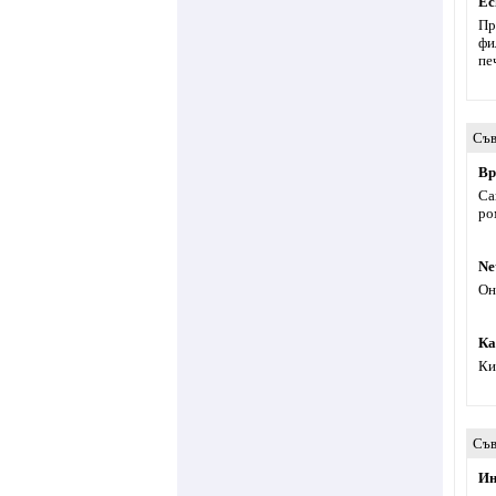
Ec
Пр
фи
пе
Съв
Вр
Са
ро
Ne
Он
Ка
Ки
Съв
Ин