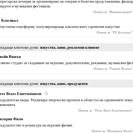
пресарска агенция за организиране на оперни и балетни представления, филх
нцерти и музикални фестивали.
Повече за "
Интерконцерт
"
 Класикал
тистична платформа, популяризираща класическите сценични изкуства.
Повече за "
РE Класикал
"
падащи ключови думи
изкуства
,
кино
,
рекламни клипове
вайв Вижън
лмово студио за създаване на игрални, документални, рекламни, музикални фил
Повече за "
Ривайв Вижън
"
падащи ключови думи
изкуства
,
кино
,
продуценти
ree Bears Entertainment
одуцентска къща. Реализира творчески проекти в областта на сценичните изкус
левизията.
Повече за "
Тhree Bears Entertainment
"
ктория Филм
одуцентство и режисура на игрални филми.
Повече за "
Виктория Филм
"