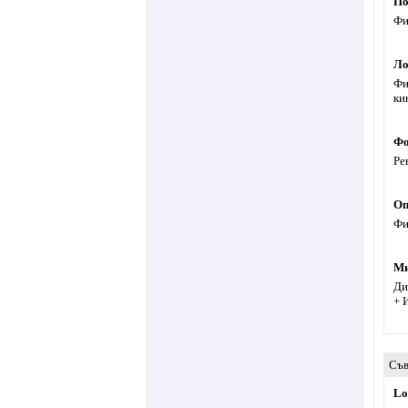
По
Фи
Ло
Фи
ки
Фо
Ре
Оп
Фи
Ми
Ди
+ 
Съв
Lo