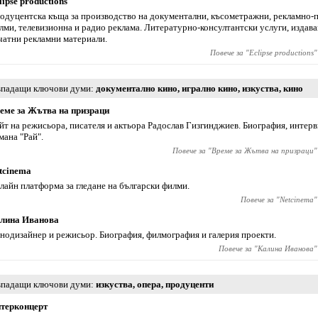
lipse productions
одуцентска къща за производство на документални, късометражни, рекламно-
лми, телевизионна и радио реклама. Литературно-консултантски услуги, издава
чатни рекламни материали.
Повече за "
Eclipse productions
"
падащи ключови думи
документално кино
,
игрално кино
,
изкуства
,
кино
еме за Жътва на призраци
йт на режисьора, писателя и актьора Радослав Гизгинджиев‎. Биография, интер
мана "Рай".
Повече за "
Време за Жътва на призраци
"
tcinema
лайн платформа за гледане на български филми.
Повече за "
Netcinema
"
лина Иванова
нодизайнер и режисьор. Биография, филмография и галерия проекти.
Повече за "
Калина Иванова
"
падащи ключови думи
изкуства
,
опера
,
продуценти
терконцерт