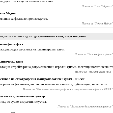
одуцентска къща за независимо кино.
Повече за "
Lost Vulgaros
"
ела Медия
мпания за филмово производство.
Повече за "
Адела Медия
"
падащи ключови думи
документално кино
,
изкуства
,
кино
нско филм фест
ждународен фестивал на планинарския филм.
Повече за "
Банско филм фест
"
литическо кино
отации и трейлъри на документални и игрални филми, засягащи политически т
Повече за "
Политическо кино
"
стивал на етнографския и антропологичен филм - ФЕАФ
ограма на фестивала, анотиран каталог на филмите, публикации, интервюта.
Повече за "
Фестивал на етнографския и антропологичен филм - ФЕАФ
"
лкански документален център
нтър за аудио-визуални изкуства.
Повече за "
Балкански документален център
"