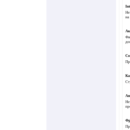
In
Не
на
Ак
Фи
до
Со
Пр
Ка
Ст
An
Не
пр
Фр
Пр