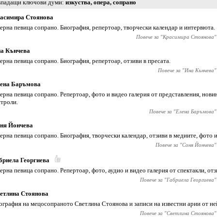
падащи ключови думи
изкуства
,
опера
,
сопрано
асимира Стоянова
ерна певица сопрано. Биография, репертоар, творчески календар и интервюта.
Повече за "
Красимира Стоянова
"
а Кънчева
ерна певица сопрано. Биография, репертоар, отзиви в пресата.
Повече за "
Ина Кънчева
"
ена Баръмова
ерна певица сопрано. Репертоар, фото и видео галерия от представления, новин
строли.
Повече за "
Елена Баръмова
"
ня Йончева
ерна певица сопрано. Биография, творчески календар, отзиви в медиите, фото и
Повече за "
Соня Йончева
"
бриела Георгиева
ерна певица сопрано. Репертоар, фото, аудио и видео галерия от спектакли, отз
Повече за "
Габриела Георгиева
"
етлина Стоянова
ография на мецосопраното Светлина Стоянова и записи на известни арии от не
Повече за "
Светлина Стоянова
"