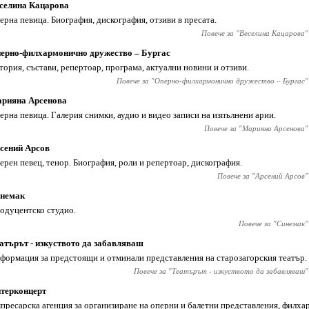
селина Кацарова
ерна певица. Биография, дискография, отзиви в пресата.
Повече за "
Веселина Кацарова
"
ерно-филхармонично дружество – Бургас
тория, състави, репертоар, програма, актуални новини и отзиви.
Повече за "
Оперно-филхармонично дружество – Бургас
"
рияна Арсенова
ерна певица. Галерия снимки, аудио и видео записи на изпълнени арии.
Повече за "
Марияна Арсенова
"
сений Арсов
ерен певец, тенор. Биография, роли и репертоар, дискография.
Повече за "
Арсений Арсов
"
немак
одуцентско студио.
Повече за "
Синемак
"
атърът - изкуството да забавляваш
формация за предстоящи и отминали представления на старозагорския театър.
Повече за "
Театърът - изкуството да забавляваш
"
терконцерт
пресарска агенция за организиране на оперни и балетни представления, филх