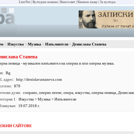
LiterNet
Културни новини
Книгосвят
Книжен пазар
За култура
ло
Изкуства
Музика
Изпълнители
Денислава Станева
нислава Станева
ерна певица - музикален изпълнител на оперна и поп оперна музика.
ик
Bg
L адрес
http:/
/
denislavastaneva.
com
сетено
879
ючови думи
сопрано
,
оперно пеене
,
опера
,
изкуства
, оперна певица, Денисла
тегория 1
Изкуства
>
Музика
>
Изпълнители
бликуван
19.07.2018 г.
ОБНИ САЙТОВЕ