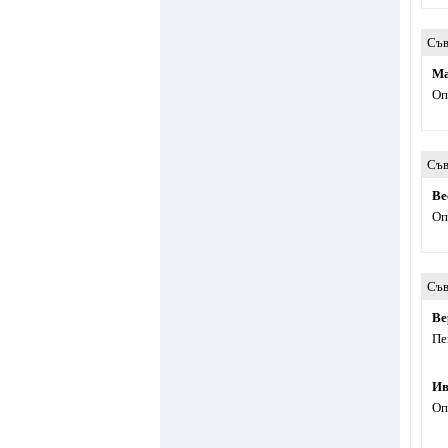
Съв
Ма
Оп
Съв
Ве
Оп
Съв
Ве
Пе
Ив
Оп