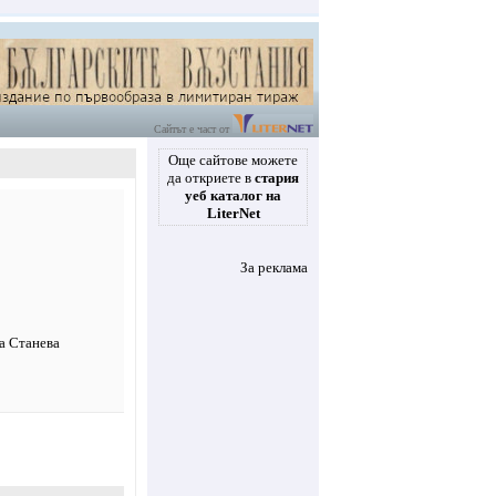
Сайтът е част от
Още сайтове можете
да откриете в
стария
уеб каталог на
LiterNet
За реклама
ва Станева