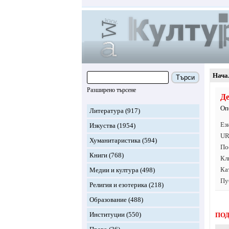
Нача
Търси
Разширено търсене
Де
Оп
Литература
(917)
Ез
Изкуства
(1954)
UR
Хуманитаристика
(594)
По
Книги
(768)
Кл
Ка
Медии и култура
(498)
Пу
Религия и езотерика
(218)
Образование
(488)
Институции
(550)
ПОД