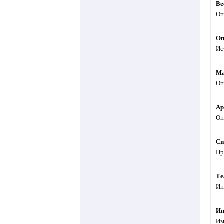
Ве
Оп
Оп
Ис
Ма
Оп
Ар
Оп
Си
Пр
Те
Ин
Ин
Им