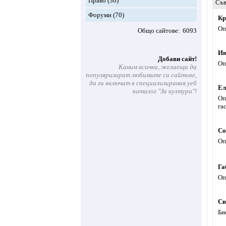
Право
(36)
Съв
Форуми
(70)
Кр
Оп
Общо сайтове
6093
Ин
Добави сайт!
Оп
Каним всички, желаещи да
популяризират любимите си сайтове,
да ги включат в специализирания уеб
Ел
каталог "За култура"!
Оп
га
Со
Оп
Га
Оп
Св
Би