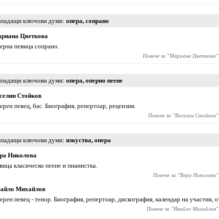
падащи ключови думи
опера
,
сопрано
риана Цветкова
ерна певица сопрано.
Повече за "
Мариана Цветкова
"
падащи ключови думи
опера
,
оперно пеене
селин Стойков
ерен певец, бас. Биография, репертоар, рецензии.
Повече за "
Веселин Стойков
"
падащи ключови думи
изкуства
,
опера
ра Николова
вица класическо пеене и пианистка.
Повече за "
Вера Николова
"
айло Михайлов
ерен певец - тенор. Биография, репертоар, дискография, календар на участия, о
Повече за "
Ивайло Михайлов
"