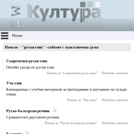
Меню
Начало
"руски език" - сайтове с тази ключова дума
Съвременен руски език
Онлайн уроци по руски език.
Повече за "
Съвременен руски език
"
Подобни сайтове
Уча език
Книжарница с учебни материали за преподаване и изучаване на чужди
езици.
Повече за "
Уча език
"
Подобни сайтове
Руско-български речник
Сравнителен двуезичен речник.
Повече за "
Руско-български речник
"
Подобни сайтове
Е-речник