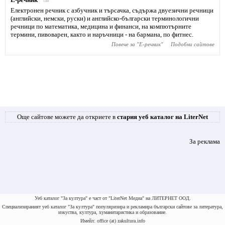
Електронен речник с азбучник и търсачка, съдържа двуезични речници
(английски, немски, руски) и английско-български терминологични
речници по математика, медицина и финанси, на компютърните
термини, пивоварен, както и наръчници - на бармана, по фитнес.
Повече за "
Е-речник
"
Подобни сайтове
Още сайтове можете да откриете в
стария уеб каталог на LiterNet
За реклама
Уеб каталог "За култура" е част от "LiterNet Медиа" на ЛИТЕРНЕТ ООД.
Специализираният уеб каталог "За култура" популяризира и рекламира български сайтове за литература,
изкуства, култура, хуманитаристика и образование.
Имейл: office (at) zakultura.info