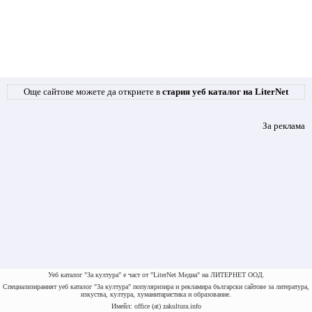
Още сайтове можете да откриете в
стария уеб каталог на LiterNet
За реклама
Уеб каталог "За култура" е част от "LiterNet Медиа" на ЛИТЕРНЕТ ООД.
Специализираният уеб каталог "За култура" популяризира и рекламира български сайтове за литература,
изкуства, култура, хуманитаристика и образование.
Имейл: office (at) zakultura.info