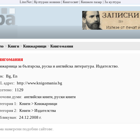
LiterNet
Културни новини
Книгосвят
Книжен пазар
За култура
ло
Книги
Книжарници
Книгомания
нигомания
ижарница за българска, руска и английска литература. Издателство.
ик
Bg
,
En
L адрес
http:/
/
www.
knigomania.
bg
сетено
1129
ючови думи
английски книги
,
руски книги
тегория 1
Книги
>
Книжарници
тегория 2
Книги
>
Издателства
бликуван
24.12.2008 г.
ма намерени подобни сайтове.