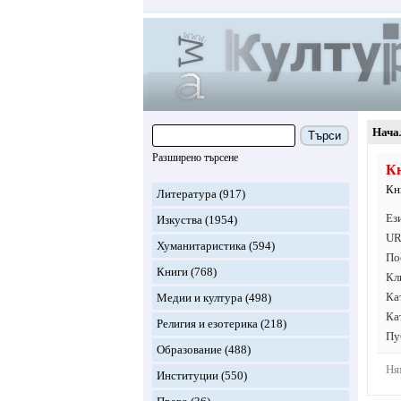
Нача
Търси
Разширено търсене
К
Кн
Литература
(917)
Ез
Изкуства
(1954)
UR
Хуманитаристика
(594)
По
Книги
(768)
Кл
Ка
Медии и култура
(498)
Ка
Религия и езотерика
(218)
Пу
Образование
(488)
Ня
Институции
(550)