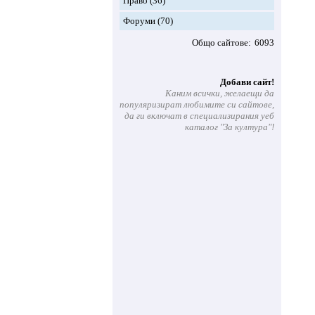
Право
(36)
Форуми
(70)
Общо сайтове
6093
Добави сайт!
Каним всички, желаещи да
популяризират любимите си сайтове,
да ги включат в специализирания уеб
каталог "За култура"!