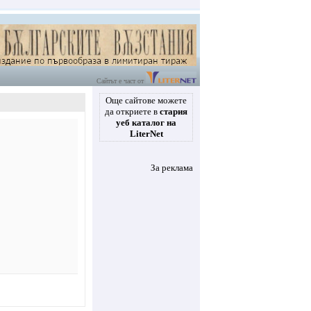
Сайтът е част от
Още сайтове можете
да откриете в
стария
уеб каталог на
LiterNet
За реклама