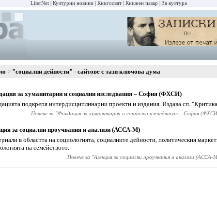
LiterNet
Културни новини
Книгосвят
Книжен пазар
За култура
ло
"социални дейности" - сайтове с тази ключова дума
ация за хуманитарни и социални изследвания – София (ФХСИ)
ацията подкрепя интердисциплинарни проекти и издания. Издава сп. "Критика
Повече за "
Фондация за хуманитарни и социални изследвания – София (ФХСИ
ция за социални проучвания и анализи (АССА-М)
риали в областта на социологията, социалните дейности, политическия маркет
ологията на семейството.
Повече за "
Агенция за социални проучвания и анализи (АССА-М