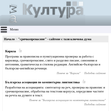
Меню
Начало
"сричкопренасяне" - сайтове с тази ключова дума
Кирила
Програма за правописна и пунктуационна проверка за работа с
кирилица, сричкопренасяне, слято и разделно писане, синоними и
антоними, граматическа и стилова редакция. Английско-български и
българско-английски речници.
Повече за "
Кирила
"
Подобни сайтове
Българска асоциация по компютърна лингвистика
Разработки на асоциацията: синтезатор на реч, проверка на правопис и
сричкопренасяне, обработка на текстови корпуси, определяне частите
на речта на думите в текст.
Повече за "
Българска асоциация по компютърна лингвистика
"
Подобни сайтове