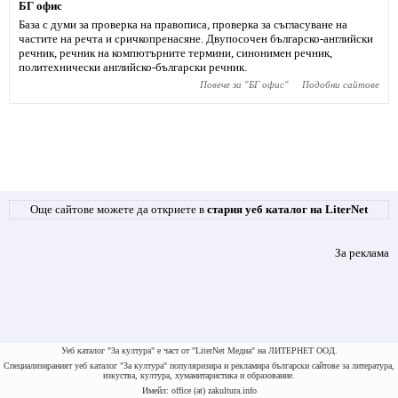
БГ офис
База с думи за проверка на правописа, проверка за съгласуване на
частите на речта и сричкопренасяне. Двупосочен българско-английски
речник, речник на компютърните термини, синонимен речник,
политехнически английско-български речник.
Повече за "
БГ офис
"
Подобни сайтове
Още сайтове можете да откриете в
стария уеб каталог на LiterNet
За реклама
Уеб каталог "За култура" е част от "LiterNet Медиа" на ЛИТЕРНЕТ ООД.
Специализираният уеб каталог "За култура" популяризира и рекламира български сайтове за литература,
изкуства, култура, хуманитаристика и образование.
Имейл: office (at) zakultura.info