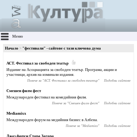
Меню
Начало
"фестивали" - сайтове с тази ключова дума
АСТ. Фестивал за свободен театър
Издание на Асоциацията за свободен театър. Програма, акции и
участници, архив на изминали издания.
Повече за "
АСТ. Фестивал за свободен театър
"
Подобни сайтове
Смешен филм фест
Международен фестивал на комедийния филм.
Повече за "
Смешен филм фест
"
Подобни сайтове
Mediamixx
Международен форум на медийния бизнес в Албена.
Повече за "
Mediamixx
"
Подобни сайтове
Джаз форум Стара Загора