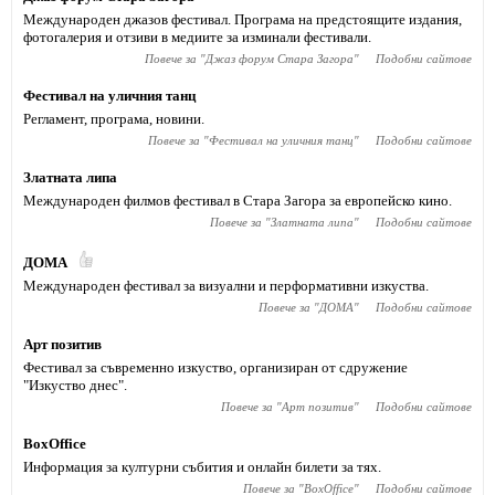
Международен джазов фестивал. Програма на предстоящите издания,
фотогалерия и отзиви в медиите за изминали фестивали.
Повече за "
Джаз форум Стара Загора
"
Подобни сайтове
Фестивал на уличния танц
Регламент, програма, новини.
Повече за "
Фестивал на уличния танц
"
Подобни сайтове
Златната липа
Международен филмов фестивал в Стара Загора за европейско кино.
Повече за "
Златната липа
"
Подобни сайтове
ДОМА
Международен фестивал за визуални и перформативни изкуства.
Повече за "
ДОМА
"
Подобни сайтове
Арт позитив
Фестивал за съвременно изкуство, организиран от сдружение
"Изкуство днес".
Повече за "
Арт позитив
"
Подобни сайтове
BoxOffice
Информация за културни събития и онлайн билети за тях.
Повече за "
BoxOffice
"
Подобни сайтове