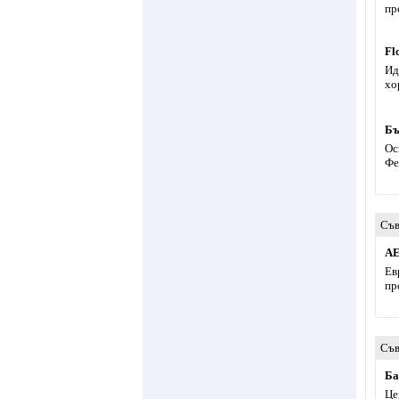
пр
Fl
Ид
хо
Бъ
Ос
Фе
Съв
AE
Ев
пр
Съв
Ба
Це