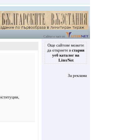
Сайтът е част от
Още сайтове можете
да откриете в
стария
уеб каталог на
LiterNet
За реклама
нституции
,