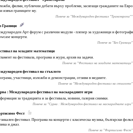
ложби, филми, публични дебати върху проблеми, засягащи гражданите на Евро
зи извън границите му.
Повече за "
Международен фестивал "Трансевропа"
"
з Граници
ждународен Арт форум с различни модули - пленер за художници и фотографи
owcase концерти.
Повече за "
Без Граници
"
стивал на младите математици
гламент на фестивала, програма и жури, архив на задачи.
Повече за "
Фестивал на младите математици
"
ждународен фестивал на стъклото
ограма, участници, изложби и демонстрации, отзиви в медиите.
Повече за "
Международен фестивал на стъклото
"
рва : Международен фестивал на маскарадните игри
формация за традицията и за фестивала, новини, галерия снимки.
Повече за "
Сурва : Международен фестивал на маскарадните игри
"
ртисимо Фест
зикален фестивал. Програма на концерти с класическа музика, български фолк
зика и джаз.
Повече за "
Фортисимо Фест
"