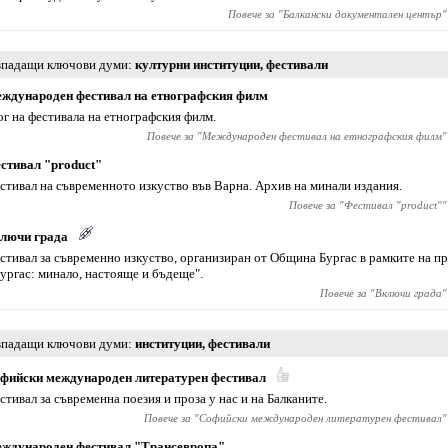
Повече за "
Балкански документален център
"
падащи ключови думи
културни институции
,
фестивали
ждународен фестивал на етнографския филм
ог на фестивала на етнографския филм.
Повече за "
Международен фестивал на етнографския филм
"
стивал "product"
стивал на съвременното изкуство във Варна. Архив на минали издания.
Повече за "
Фестивал "product"
"
лючи града
стивал за съвременно изкуство, организиран от Община Бургас в рамките на п
Бургас: минало, настояще и бъдеще".
Повече за "
Включи града
"
падащи ключови думи
институции
,
фестивали
фийски международен литературен фестивал
стивал за съвременна поезия и проза у нас и на Балканите.
Повече за "
Софийски международен литературен фестивал
"
ждународен фестивал "Трансевропа"