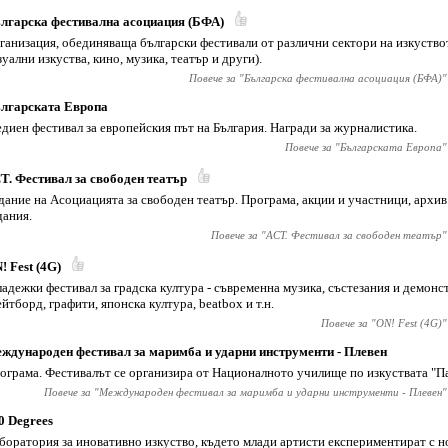
лгарска фестивална асоциация (БФА)
ганизация, обединяваща български фестивали от различни сектори на изкуств
зуални изкуства, кино, музика, театър и други).
Повече за "
Българска фестивална асоциация (БФА)
"
лгарската Европа
диен фестивал за европейския път на България. Награди за журналистика.
Повече за "
Българската Европа
"
Т. Фестивал за свободен театър
дание на Асоциацията за свободен театър. Програма, акции и участници, архив
дания.
Повече за "
АСТ. Фестивал за свободен театър
"
! Fest (4G)
адежки фестивал за градска култура - съвременна музика, състезания и демонс
ейтборд, графити, японска култура, beatbox и т.н.
Повече за "
ON! Fest (4G)
"
ждународен фестивал за маримба и ударни инструменти - Плевен
ограма. Фестивалът се организира от Националното училище по изкуствата "П
Повече за "
Международен фестивал за маримба и ударни инструменти - Плевен
"
0 Degrees
боратория за иновативно изкуство, където млади артисти експериментират с н