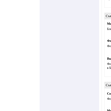
Съв
Ме
Бл
Фе
Фе
Вк
Фе
в 
Съв
Со
Фе
Ме