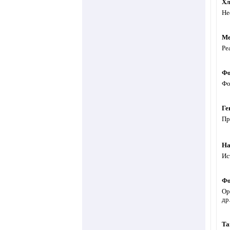
Хл
Не
Ме
Ре
Фо
Фо
Ге
Пр
На
Ис
Фо
Ор
др
Ta