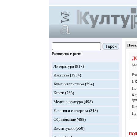
Нача
Търси
Разширено търсене
Д
Ме
Литература
(917)
Ез
Изкуства
(1954)
UR
Хуманитаристика
(594)
По
Книги
(768)
Кл
ду
Медии и култура
(498)
Ка
Религия и езотерика
(218)
Пу
Образование
(488)
Институции
(550)
ПОД