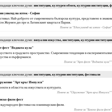
падащи ключови думи
институции
,
културен обмен
,
културни институции
,
ф
ин уикенд на изток - София
стивал. Най-доброто от съвременната българска култура, представено в знаков
Сен Жермен дю пре и Латинският квартал в Париж.
Повече за "
Един уикенд на изток - София
"
падащи ключови думи
визуални изкуства
,
институции
,
културни институции
т фест "Водната кула"
куството в градското пространство. Съвременни тенденции в експериментални
куства и пърформанси.
Повече за "
Арт фест "Водната кула"
"
падащи ключови думи
институции
,
културни институции
,
фестивали
ружение "Арт кръг Импулси"
оекти в областта на изкуствата и културата.
Повече за "
Сдружение "Арт кръг Импулси"
"
нско филм фест
ждународен фестивал на планинарския филм.
Повече за "
Банско филм фест
"