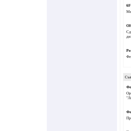
6F
Ме
OH
Сд
ди
Ро
Фе
Съв
Фе
Ор
"Л
Фо
Пр