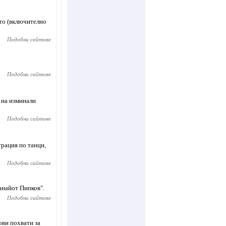
ото (включително
Подобни сайтове
Подобни сайтове
 на изминали
Подобни сайтове
трация по танци,
Подобни сайтове
анайот Пипков".
Подобни сайтове
ови похвати за