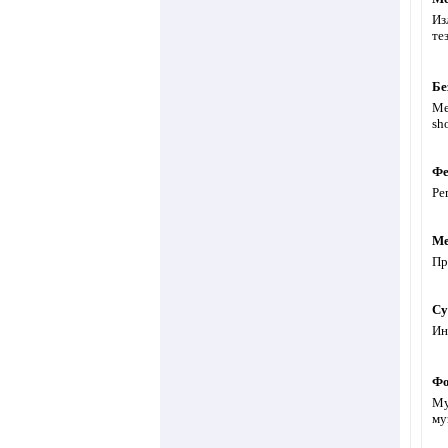
Из
те
Бе
Ме
sh
Фе
Ре
Ме
Пр
Су
Ин
Фо
Му
му