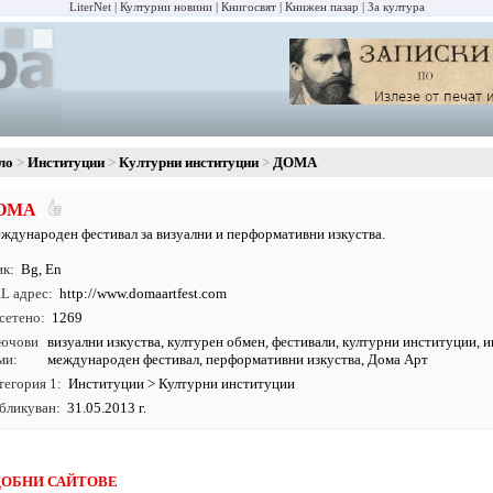
LiterNet
Културни новини
Книгосвят
Книжен пазар
За култура
ло
Институции
Културни институции
ДОМА
ОМА
ждународен фестивал за визуални и перформативни изкуства.
ик
Bg
,
En
L адрес
http:/
/
www.
domaartfest.
com
сетено
1269
ючови
визуални изкуства
,
културен обмен
,
фестивали
,
културни институции
,
и
ми
международен фестивал
, перформативни изкуства, Дома Арт
тегория 1
Институции
>
Културни институции
бликуван
31.05.2013 г.
ОБНИ САЙТОВЕ