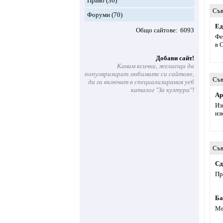
Право
(36)
Съв
Форуми
(70)
Ед
Общо сайтове
6093
Фе
в 
Добави сайт!
Каним всички, желаещи да
популяризират любимите си сайтове,
Съв
да ги включат в специализирания уеб
каталог "За култура"!
Ар
Из
из
Съв
Сд
Пр
Ба
Ме