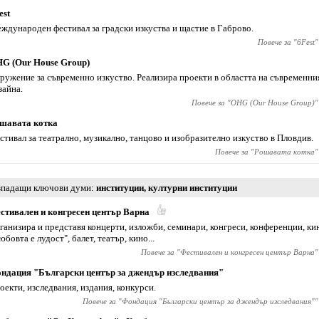
est
ждународен фестивал за градски изкуства и щастие в Габрово.
Повече за "
6Fest
"
G (Our House Group)
ружение за съвременно изкуствo. Реализира проекти в областта на съвременния
зайна.
Повече за "
OHG (Our House Group)
"
шавата котка
стивал за театрално, музикално, танцово и изобразително изкуство в Пловдив.
Повече за "
Рошавата котка
"
падащи ключови думи
институции
,
културни институции
стивален и конгресен център Варна
ганизира и представя концерти, изложби, семинари, конгреси, конференции, к
юбовта е лудост", балет, театър, кино...
Повече за "
Фестивален и конгресен център Варна
"
ндация "Български център за джендър изследвания"
оекти, изследвания, издания, конкурси.
Повече за "
Фондация "Български център за джендър изследвания"
"