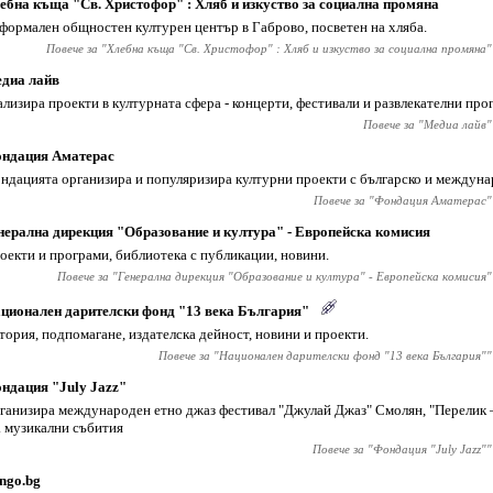
ебна къща "Св. Христофор" : Хляб и изкуство за социална промяна
формален общностен културен център в Габрово, посветен на хляба.
Повече за "
Хлебна къща "Св. Христофор" : Хляб и изкуство за социална промяна
"
диа лайв
ализира проекти в културната сфера - концерти, фестивали и развлекателни про
Повече за "
Медиа лайв
"
ндация Аматерас
ндацията организира и популяризира културни проекти с българско и междуна
Повече за "
Фондация Аматерас
"
нерална дирекция "Образование и култура" - Европейска комисия
оекти и програми, библиотека с публикации, новини.
Повече за "
Генерална дирекция "Образование и култура" - Европейска комисия
"
ционален дарителски фонд "13 века България"
тория, подпомагане, издателска дейност, новини и проекти.
Повече за "
Национален дарителски фонд "13 века България"
"
ндация "July Jazz"
ганизира международен етно джаз фестивал "Джулай Джаз" Смолян, "Перелик –
. музикални събития
Повече за "
Фондация "July Jazz"
"
ngo.bg