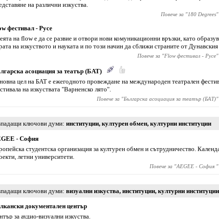
едставяне на различни изкуства.
Повече за "
180 Degrees
"
ow фестивал - Русе
еята на flow е да се развие и отвори нови комуникационни връзки, като образ
рата на изкуството и науката и по този начин да сближи страните от Дунавския
Повече за "
Flow фестивал - Русе
"
лгарска асоциация за театър (БАТ)
новна цел на БАТ е ежегодното провеждане на международен театрален фестив
стивала на изкуствата "Варненско лято".
Повече за "
Българска асоциация за театър (БАТ)
"
падащи ключови думи
институции
,
културен обмен
,
културни институции
GEE - София
ропейска студентска организация за културен обмен и сътрудничество. Календа
оекти, летни университети.
Повече за "
AEGEE - София
"
падащи ключови думи
визуални изкуства
,
институции
,
културни институции
лкански документален център
нтър за аудио-визуални изкуства.