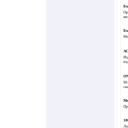
Бъ
Ор
ви
Бъ
Ме
АС
Из
из
ON
Мл
ск
Ме
Пр
18
Ла