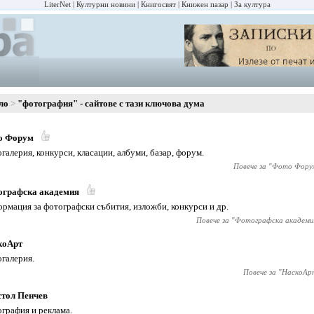
LiterNet
Културни новини
Книгосвят
Книжен пазар
За култура
ло
"фотография" - сайтове с тази ключова дума
о Форум
галерия, конкурси, класации, албуми, базар, форум.
Повече за "
Фото Фору
ографска академия
рмация за фотографски събития, изложби, конкурси и др.
Повече за "
Фотографска академи
коАрт
галерия.
Повече за "
НаскоАр
стол Пенчев
графия и реклама.