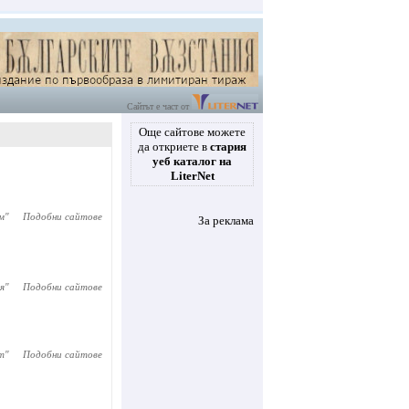
Сайтът е част от
Още сайтове можете
да откриете в
стария
уеб каталог на
LiterNet
м
"
Подобни сайтове
За реклама
я
"
Подобни сайтове
т
"
Подобни сайтове