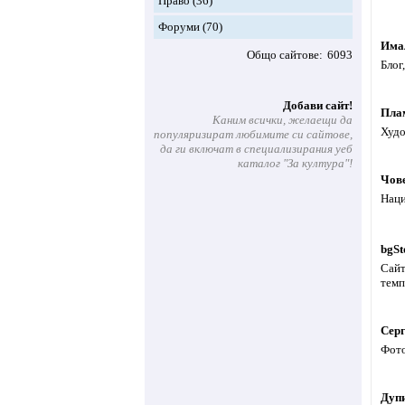
Право
(36)
Форуми
(70)
Имал
Общо сайтове
6093
Блог
Добави сайт!
Пла
Каним всички, желаещи да
Худо
популяризират любимите си сайтове,
да ги включат в специализирания уеб
каталог "За култура"!
Чове
Наци
bgSt
Сайт
темп
Сер
Фото
Дуп