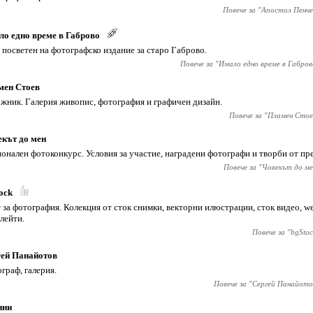
Повече за "
Апостол Пенче
о едно време в Габрово
, посветен на фотографско издание за старо Габрово.
Повече за "
Имало едно време в Габров
мен Стоев
жник. Галерия живопис, фотография и графичен дизайн.
Повече за "
Пламен Стое
кът до мен
онален фотоконкурс. Условия за участие, наградени фотографи и творби от пр
Повече за "
Човекът до ме
ock
 за фотография. Колекция от сток снимки, векторни илюстрации, сток видео, we
лейти.
Повече за "
bgStoc
гей Панайотов
граф, галерия.
Повече за "
Сергей Панайото
ини