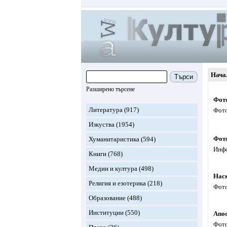
Нача
Търси
Разширено търсене
Фот
Литература
(917)
Фото
Изкуства
(1954)
Фот
Хуманитаристика
(594)
Инфо
Книги
(768)
Медии и култура
(498)
Нас
Религия и езотерика
(218)
Фото
Образование
(488)
Институции
(550)
Апо
Фото