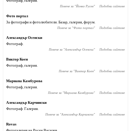
Фотограф, галерия.
Повече за "
Йонко Русев
"
Подобни сайтове
Фото портал
За фотографи и фотолюбители. Базар, галерия, форум.
Повече за "
Фото портал
"
Подобни сайтове
Александър Осенски
Фотограф.
Повече за "
Александър Осенски
"
Подобни сайтове
Виктор Коен
Фотограф, галерия.
Повече за "
Виктор Коен
"
Подобни сайтове
Мариана Камбурова
Фотограф, галерия.
Повече за "
Мариана Камбурова
"
Подобни сайтове
Александър Карчински
Фотограф. Галерия.
Повече за "
Александър Карчински
"
Подобни сайтове
Rovas
Фотогалерия на Росен Василев.