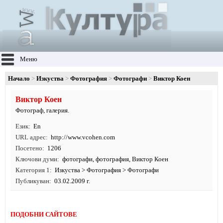
Меню
Начало
Изкуства
Фотография
Фотографи
Виктор Коен
Виктор Коен
Фотограф, галерия.
Език
En
URL адрес
http:/
/
www.
vcohen.
com
Посетено
1206
Ключови думи
фотографи
,
фотография
, Виктор Коен
Категория 1
Изкуства
>
Фотография
>
Фотографи
Публикуван
03.02.2009 г.
ПОДОБНИ САЙТОВЕ