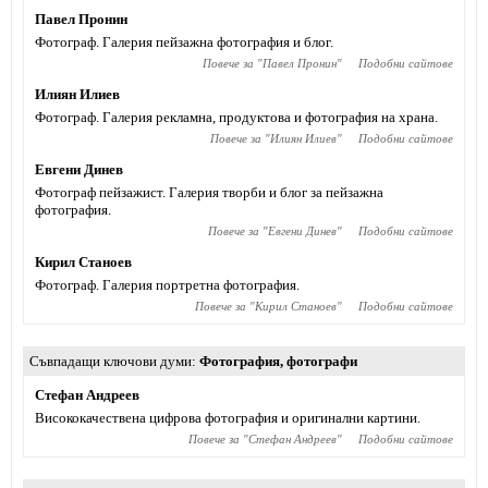
Павел Пронин
Фотограф. Галерия пейзажна фотография и блог.
Повече за "
Павел Пронин
"
Подобни сайтове
Илиян Илиев
Фотограф. Галерия рекламна, продуктова и фотография на храна.
Повече за "
Илиян Илиев
"
Подобни сайтове
Евгени Динев
Фотограф пейзажист. Галерия творби и блог за пейзажна
фотография.
Повече за "
Евгени Динев
"
Подобни сайтове
Кирил Станоев
Фотограф. Галерия портретна фотография.
Повече за "
Кирил Станоев
"
Подобни сайтове
Съвпадащи ключови думи
Фотография
,
фотографи
Стефан Андреев
Висококачествена цифрова фотография и оригинални картини.
Повече за "
Стефан Андреев
"
Подобни сайтове