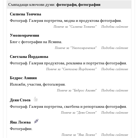
Съвпадащи ключови думи
фотографи
,
фотография
Силвена Тончева
Фотограф. Галерия портретна, модна и продуктова фотография.
Повече за "
Силвена Тончева
"
Подобни сайтове
Умопомрачения
Блог с фотографии на Ясмина.
Повече за "
Умопомрачения
"
Подобни сайтове
Светлана Йорданова
Фотограф. Галерия продуктова, рекламна и портретна фотография.
Повече за "
Светлана Йорданова
"
Подобни сайтове
Бедрос Азинян
Изложби, участия, фотогалерия.
Повече за "
Бедрос Азинян
"
Подобни сайтове
Деян Стоев
Фотограф. Галерия портретна, сватбена и репортажна фотография.
Повече за "
Деян Стоев
"
Подобни сайтове
Яна Лозева
Фотографии.
Повече за "
Яна Лозева
"
Подобни сайтове