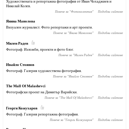
Художествената и репортажна фотография от Иван Чохаджиев и
Николай Колев.
Повече за "
Фотоколектив
"
Подобни сайтове
Янина Манолова
Визуален журналист. Фото репортажи и арт проекти.
Повече за "
Янина Манолова
"
Подобни сайтове
Милен Радев
Фотограф. Изложби, проекти и фото блог.
Повече за "
Милен Радев
"
Подобни сайтове
Ивайло Стоянов
Фотограф. Галерия художествена фотография.
Повече за "
Ивайло Стоянов
"
Подобни сайтове
The Mall Of Malashevci
Фотографски проект на Димитър Варийски.
Повече за "
The Mall Of Malashevci
"
Подобни сайтове
Георги Кожухаров
Фотограф. Галерия репортажна фотография.
Повече за "
Георги Кожухаров
"
Подобни сайтове