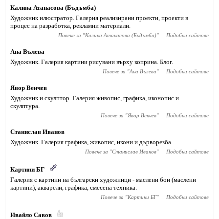
Калина Атанасова (Бъдъмба)
Художник илюстратор. Галерия реализирани проекти, проекти в
процес на разработка, рекламни материали.
Повече за "
Калина Атанасова (Бъдъмба)
"
Подобни сайтове
Ана Вълева
Художник. Галерия картини рисувани върху коприна. Блог.
Повече за "
Ана Вълева
"
Подобни сайтове
Явор Венчев
Художник и скулптор. Галерия живопис, графика, иконопис и
скулптура.
Повече за "
Явор Венчев
"
Подобни сайтове
Станислав Иванов
Художник. Галерия графика, живопис, икони и дърворезба.
Повече за "
Станислав Иванов
"
Подобни сайтове
Картини БГ
Галерия с картини на български художници - маслени бои (маслени
картини), акварели, графика, смесена техника.
Повече за "
Картини БГ
"
Подобни сайтове
Ивайло Савов