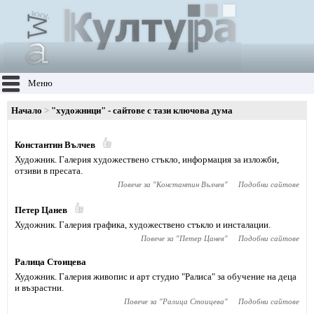
Меню
Начало
"художници" - сайтове с тази ключова дума
Константин Вълчев
Художник. Галерия художествено стъкло, информация за изложби,
отзиви в пресата.
Повече за "
Константин Вълчев
"
Подобни сайтове
Петер Цанев
Художник. Галерия графика, художествено стъкло и инсталации.
Повече за "
Петер Цанев
"
Подобни сайтове
Ралица Стоицева
Художник. Галерия живопис и арт студио "Ралиса" за обучение на деца
и възрастни.
Повече за "
Ралица Стоицева
"
Подобни сайтове