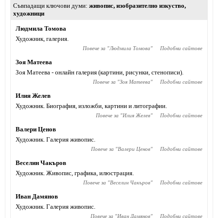
Съвпадащи ключови думи
живопис
,
изобразително изкуство
,
художници
Людмила Томова
Художник, галерия.
Повече за "
Людмила Томова
"
Подобни сайтове
Зоя Матеева
Зоя Матеева - онлайн галерия (картини, рисунки, стенописи).
Повече за "
Зоя Матеева
"
Подобни сайтове
Илия Желев
Художник. Биография, изложби, картини и литографии.
Повече за "
Илия Желев
"
Подобни сайтове
Валери Ценов
Художник. Галерия живопис.
Повече за "
Валери Ценов
"
Подобни сайтове
Веселин Чакъров
Художник. Живопис, графика, илюстрация.
Повече за "
Веселин Чакъров
"
Подобни сайтове
Иван Дамянов
Художник. Галерия живопис.
Повече за "
Иван Дамянов
"
Подобни сайтове