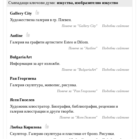
Съвпадащи ключови думи
изкуства
,
изобразително изкуство
Gallery City
Художествена галерия в гр. Плевен.
Повече за "
Gallery City
"
Подобни сайтове
Autline
Галерия на графити артистите Esteo и Dilom.
Повече за "
Autline
"
Подобни сайтове
BulgariaArt
Информация за арт изложби.
Повече за "
BulgariaArt
"
Подобни сайтове
Рая Георгиева
Галерия скулптура, живопис, рисунка.
Повече за "
Рая Георгиева
"
Подобни сайтове
Ясен Гюзелев
Художник илюстратор. Биография, библиография, рецензии и
галерия илюстрации и други творби.
Повече за "
Ясен Гюзелев
"
Подобни сайтове
Любка Кирилова
Скулптор. Галерия скулптура и пластики от бронз. Рисунки.