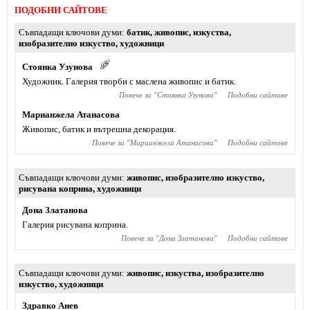
ПОДОБНИ САЙТОВЕ
Съвпадащи ключови думи
батик
,
живопис
,
изкуства
,
изобразително изкуство
,
художници
Стоянка Узунова
Художник. Галерия творби с маслена живопис и батик.
Повече за "
Стоянка Узунова
"
Подобни сайтове
Марианжела Атанасова
Живопис, батик и вътрешна декорация.
Повече за "
Марианжела Атанасова
"
Подобни сайтове
Съвпадащи ключови думи
живопис
,
изобразително изкуство
,
рисувана коприна
,
художници
Дона Златанова
Галерия рисувана коприна.
Повече за "
Дона Златанова
"
Подобни сайтове
Съвпадащи ключови думи
живопис
,
изкуства
,
изобразително
изкуство
,
художници
Здравко Анев