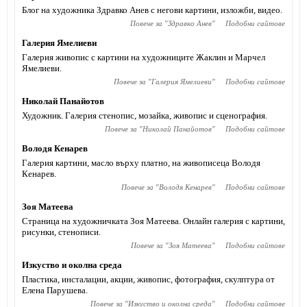
Блог на художника Здравко Анев с негови картини, изложби, видео.
Повече за "
Здравко Анев
"
Подобни сайтове
Галерия Ямелиеви
Галерия живопис с картини на художниците Жаклин и Марчел
Ямелиеви.
Повече за "
Галерия Ямелиеви
"
Подобни сайтове
Николай Панайотов
Художник. Галерия стенопис, мозайка, живопис и сценография.
Повече за "
Николай Панайотов
"
Подобни сайтове
Володя Кенарев
Галерия картини, масло върху платно, на живописеца Володя
Кенарев.
Повече за "
Володя Кенарев
"
Подобни сайтове
Зоя Матеева
Страница на художничката Зоя Матеева. Онлайн галерия с картини,
рисунки, стенописи.
Повече за "
Зоя Матеева
"
Подобни сайтове
Изкуство и околна среда
Пластика, инсталации, акции, живопис, фотография, скулптура от
Елена Парушева.
Повече за "
Изкуство и околна среда
"
Подобни сайтове