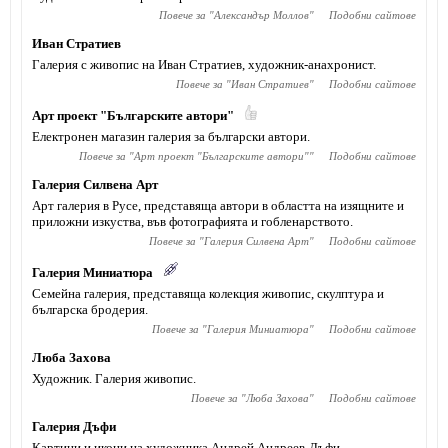
Повече за "
Александър Моллов
"
Подобни сайтове
Иван Стратиев
Галерия с живопис на Иван Стратиев, художник-анахронист.
Повече за "
Иван Стратиев
"
Подобни сайтове
Арт проект "Българските автори"
Електронен магазин галерия за български автори.
Повече за "
Арт проект "Българските автори"
"
Подобни сайтове
Галерия Силвена Арт
Арт галерия в Русе, представяща автори в областта на изящните и
приложни изкуства, във фотографията и гобленарството.
Повече за "
Галерия Силвена Арт
"
Подобни сайтове
Галерия Миниатюра
Семейна галерия, представяща колекция живопис, скулптура и
българска бродерия.
Повече за "
Галерия Миниатюра
"
Подобни сайтове
Люба Захова
Художник. Галерия живопис.
Повече за "
Люба Захова
"
Подобни сайтове
Галерия Дъфи
Картини и икони на художника Андрей Андреев-Дъфи.