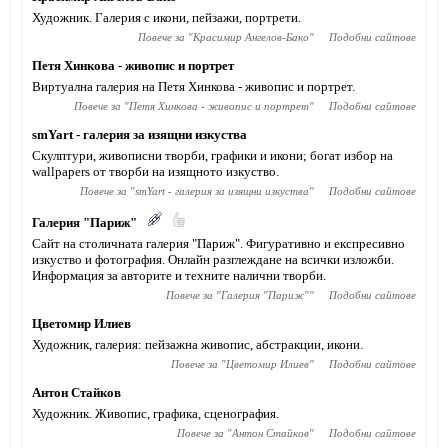
Художник. Галерия с икони, пейзажи, портрети.
Повече за "
Красимир Ангелов-Бако
"
Подобни сайтове
Петя Хинкова - живопис и портрет
Виртуална галерия на Петя Хинкова - живопис и портрет.
Повече за "
Петя Хинкова - живопис и портрет
"
Подобни сайтове
smYart - галерия за изящни изкуства
Скулптури, живописни творби, графики и икони; богат избор на
wallpapers от творби на изящното изкуство.
Повече за "
smYart - галерия за изящни изкуства
"
Подобни сайтове
Галерия "Париж"
Сайт на столичната галерия "Париж". Фигуративно и експресивно
изкуство и фотография. Онлайн разглеждане на всички изложби.
Информация за авторите и техните налични творби.
Повече за "
Галерия "Париж"
"
Подобни сайтове
Цветомир Илиев
Художник, галерия: пейзажна живопис, абстракции, икони.
Повече за "
Цветомир Илиев
"
Подобни сайтове
Антон Стайков
Художник. Живопис, графика, сценография.
Повече за "
Антон Стайков
"
Подобни сайтове