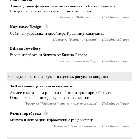
Анимационен филм на художника аниматор Емил Симеонов.
Представени са историята и героите на филмите.
Повече за "
Baby warrior
"
Подобни сайтове
Kapitanov Design
Сайт на художника и дизайнера Красимир Капитанов.
Повече за "
Kapitanov Design
"
Подобни сайтове
Biliana Jewellery
Ръчно изработени бижута от Биляна Савова.
Повече за "
Biliana Jewellery
"
Подобни сайтове
Съвпадащи ключови думи
изкуства
,
рисувана коприна
ЗаИнатчийница за приложна магия
Ателие и магазин за ръчно изработени сувенири и бижута.
Организира и провежда курсове за възрастни.
Повече за "
ЗаИнатчийница за приложна магия
"
Подобни сайтове
Ръчна изработка
Бижута и декорации, изработени с ръце и сърце.
Повече за "
Ръчна изработка
"
Подобни сайтове