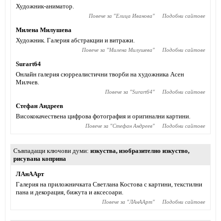
Художник-аниматор.
Повече за "
Елица Иванова
"
Подобни сайтове
Милена Милушева
Художник. Галерия абстракции и витражи.
Повече за "
Милена Милушева
"
Подобни сайтове
Surart64
Онлайн галерия сюрреалистични творби на художника Асен
Милчев.
Повече за "
Surart64
"
Подобни сайтове
Стефан Андреев
Висококачествена цифрова фотография и оригинални картини.
Повече за "
Стефан Андреев
"
Подобни сайтове
Съвпадащи ключови думи
изкуства
,
изобразително изкуство
,
рисувана коприна
ЛАнААрт
Галерия на приложничката Светлана Костова с картини, текстилни
пана и декорация, бижута и аксесоари.
Повече за "
ЛАнААрт
"
Подобни сайтове