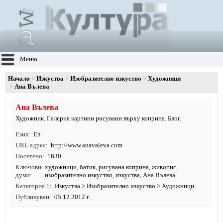
Меню
Начало
Изкуства
Изобразително изкуство
Художници
Ана Вълева
Ана Вълева
Художник. Галерия картини рисувани върху коприна. Блог.
Език
En
URL адрес
http:/
/
www.
anavaleva.
com
Посетено
1630
Ключови
художници
,
батик
,
рисувана коприна
,
живопис
,
думи
изобразително изкуство
,
изкуства
, Ана Вълева
Категория 1
Изкуства
>
Изобразително изкуство
>
Художници
Публикуван
05.12.2012 г.