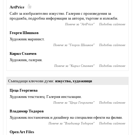
ArtPrice
Сайт за изобразително изкуство. Галерия с произведения за
продажба, подробна информация за автори, търгове и изложби.
Повече за "
ArtPrice
"
Подобни сайтове
Георги Шишков
Художник маринист.
Повече за "
Георги Шишков
"
Подобни сайтове
Кирил Станчев
Художник, галерия.
Повече за "
Кирил Станчев
"
Подобни сайтове
Съвпадащи ключови думи
изкуства
,
художници
Цеца Георгиева
Художник текстилец. Галерия инсталации.
Повече за "
Цеца Георгиева
"
Подобни сайтове
Владимир Тодоров
Художник постановчик и дизайнер на специални ефекти на филми.
Повече за "
Владимир Тодоров
"
Подобни сайтове
Open Art Files