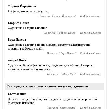
Марина Йорданова
Графики, живопис и рисунки.
Повече за "
Марина Йорданова
"
Подобни сайтове
Габриел Панев
Художник. Галерия живопис.
Повече за "
Габриел Панев
"
Подобни сайтове
Вера Пенева
Художник. Галерия живопис, колаж, скулптура, компютърна
графика, графичен дизайн.
Повече за "
Вера Пенева
"
Подобни сайтове
Андрей Янев
Художник. Биография, новини, предстоящи събития. Галерия с
живопис, стенописи и витражи.
Повече за "
Андрей Янев
"
Подобни сайтове
Съвпадащи ключови думи
живопис
,
изкуства
,
художници
Светлосянка
Онлайн българо-швейцарска галерия за продажба на съвременно
българско изкуство.
Повече за "
Светлосянка
"
Подобни сайтове