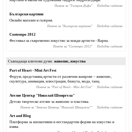
Повече за "
Галерия Дъфи
"
Подобни сайтове
Български картини
Онлайн магазин и галерия.
Повече за "
Български картини
"
Подобни сайтове
Contempo 2012
Фестивал за съвременно изкуство за млади артисти - Варна.
Повече за "
Contempo 2012
"
Подобни сайтове
Съвпадащи ключови думи
живопис
,
изкуства
Part of Heart - Mini Art Fest
Форум, представящ артисти от различни жанрове – живопис,
скулптура, анимация, илюстрация, бижута, мода, танц.
Повече за "
Part of Heart - Mini Art Fest
"
Подобни сайтове
Ателие Център "Николай Шмиргела"
Детско творческо ателие за живопис и пластика.
Повече за "
Ателие Център "Николай Шмиргела"
"
Подобни сайтове
Art and Blog
Платформа за иновативни и нестандартни форми на изкуство и
изява.