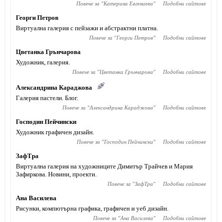
Повече за "
Катерина Евгениева
"
Подобни сайтове
Георги Петров
Виртуална галерия с пейзажи и абстрактни платна.
Повече за "
Георги Петров
"
Подобни сайтове
Цветанка Грънчарова
Художник, галерия.
Повече за "
Цветанка Грънчарова
"
Подобни сайтове
Александрина Караджова
Галерия пастели. Блог.
Повече за "
Александрина Караджова
"
Подобни сайтове
Господин Пейчински
Художник графичен дизайн.
Повече за "
Господин Пейчински
"
Подобни сайтове
ЗафТра
Виртуална галерия на художниците Димитър Трайчев и Мария
Зафиркова. Новини, проекти.
Повече за "
ЗафТра
"
Подобни сайтове
Ана Василева
Рисунки, компютърна графика, графичен и уеб дизайн.
Повече за "
Ана Василева
"
Подобни сайтове