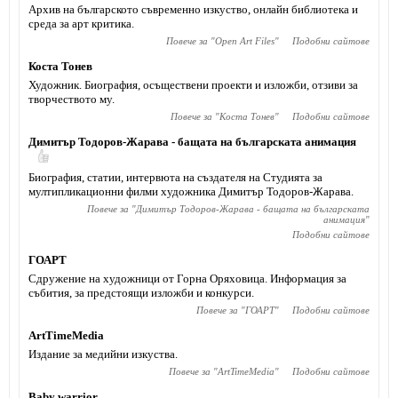
Архив на българското съвременно изкуство, онлайн библиотека и
среда за арт критика.
Повече за "
Open Art Files
"
Подобни сайтове
Коста Тонев
Художник. Биография, осъществени проекти и изложби, отзиви за
творчеството му.
Повече за "
Коста Тонев
"
Подобни сайтове
Димитър Тодоров-Жарава - бащата на българската анимация
Биография, статии, интервюта на създателя на Студията за
мултипликационни филми художника Димитър Тодоров-Жарава.
Повече за "
Димитър Тодоров-Жарава - бащата на българската
анимация
"
Подобни сайтове
ГОАРТ
Сдружение на художници от Горна Оряховица. Информация за
събития, за предстоящи изложби и конкурси.
Повече за "
ГОАРТ
"
Подобни сайтове
ArtTimeMedia
Издание за медийни изкуства.
Повече за "
ArtTimeMedia
"
Подобни сайтове
Baby warrior