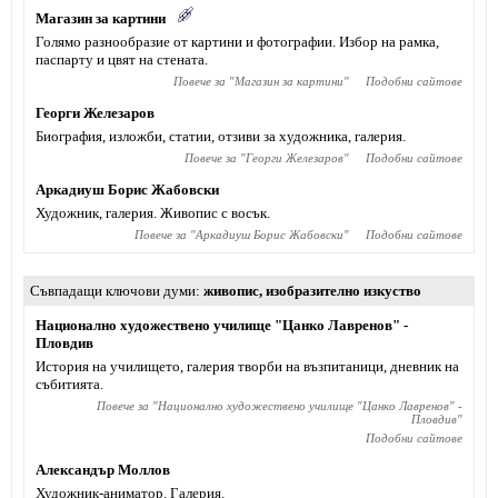
Магазин за картини
Голямо разнообразие от картини и фотографии. Избор на рамка,
паспарту и цвят на стената.
Повече за "
Магазин за картини
"
Подобни сайтове
Георги Железаров
Биография, изложби, статии, отзиви за художника, галерия.
Повече за "
Георги Железаров
"
Подобни сайтове
Аркадиуш Борис Жабовски
Художник, галерия. Живопис с восък.
Повече за "
Аркадиуш Борис Жабовски
"
Подобни сайтове
Съвпадащи ключови думи
живопис
,
изобразително изкуство
Национално художествено училище "Цанко Лавренов" -
Пловдив
История на училището, галерия творби на възпитаници, дневник на
събитията.
Повече за "
Национално художествено училище "Цанко Лавренов" -
Пловдив
"
Подобни сайтове
Александър Моллов
Художник-аниматор. Галерия.