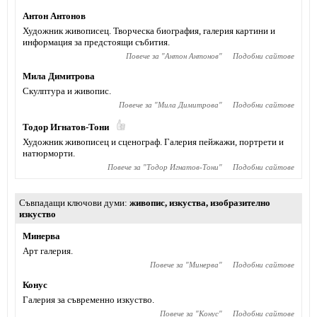
Антон Антонов
Художник живописец. Творческа биография, галерия картини и
информация за предстоящи събития.
Повече за "
Антон Антонов
"
Подобни сайтове
Мила Димитрова
Скулптура и живопис.
Повече за "
Мила Димитрова
"
Подобни сайтове
Тодор Игнатов-Тони
Художник живописец и сценограф. Галерия пейжажи, портрети и
натюрморти.
Повече за "
Тодор Игнатов-Тони
"
Подобни сайтове
Съвпадащи ключови думи
живопис
,
изкуства
,
изобразително
изкуство
Минерва
Арт галерия.
Повече за "
Минерва
"
Подобни сайтове
Конус
Галерия за съвременно изкуство.
Повече за "
Конус
"
Подобни сайтове