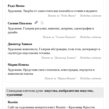
Рада Якова
Художник. Творби от самостоятелни изложби и отзиви в медиите.
Повече за "
Рада Якова
"
Подобни сайтове
Силвия Павлова
Художник. Галерия рисунки, живопис, коприна, сценография и
дизайн.
Повече за "
Силвия Павлова
"
Подобни сайтове
Димитър Хинков
Художник живописец. Галерия абстракции, голи тела, натюрморт и
скулптура персонална техника.
Повече за "
Димитър Хинков
"
Подобни сайтове
Мария Илиева
Художник. Представя свои стенописи, илюстрации, портрети и
живописни платна.
Повече за "
Мария Илиева
"
Подобни сайтове
Съвпадащи ключови думи
изкуства
,
изобразително изкуство
,
художници
Rassim
Сайт на художника концептуалист Rassim – Красимир Кръстев.