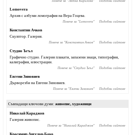
Повече за "
Любка Кирилова
"
Подобни сайтове
Lomovera
Архив с албуми ломография на Вера Гоцева.
Повече за "
Lomovera
"
Подобни сайтове
Константин Ачков
Скулптор. Галерия.
Повече за "
Константин Ачков
"
Подобни сайтове
Студио Ъгъл
Графично студио. Галерия плакати, запазени знаци, типография,
калиграфия, илюстрации.
Повече за "
Студио Ъгъл
"
Подобни сайтове
Евгени Зиновиев
Дърворезби на Евгени Зиновиев.
Повече за "
Евгени Зиновиев
"
Подобни сайтове
Съвпадащи ключови думи
живопис
,
художници
Николай Караджов
Галерия живопис.
Повече за "
Николай Караджов
"
Подобни сайтове
Красимир Ангелов-Бако