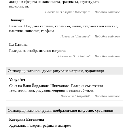
автори в сферата на живописта, графиката, скулптурата и
иконописта.
Повече за "
Галерия "Маестро"
"
Подобни сайтове
Ливиарт
Галерия. Предлага картини, керамика, икони, художествен текстил,
пластика, живопис, графика.
Повече за "
Ливиарт
"
Подобни сайтове
La Cantina
Галерия за изобразително изкуство.
Повече за "
La Cantina
"
Подобни сайтове
Съвпадащи ключови думи
рисувана коприна
,
художници
VanyaArt
Сайт на Ваня Йорданова Шипчанова. Галерия със стенни
текстилни пана, рисувана коприна и тъкани облекла.
Повече за "
VanyaArt
"
Подобни сайтове
Съвпадащи ключови думи
изобразително изкуство
,
художници
Катерина Евгениева
Художник. Галерия графика и акварел.