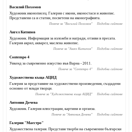
Василий Похомов
Художник иконописец. Галерия с икони, иконостаси и живопис.
Представени са и статии, посветени на иконографията.
Повече за "
Василий Похомов
"
Подобни сайтове
Ангел Китипов
Художник. Информация за изложби и награди, отзиви в пресата.
Галерия акрил, акварел, маслена живопис.
Повече за "
Ангел Китипов
"
Подобни сайтове
Contempo 4
Уикенд за съвременно изкуство във Варна - 2011.
Повече за "
Contempo 4
"
Подобни сайтове
Художествена къща АЦИД
Галерия за представяне на художествени произведения, създадени
основно от млади творци.
Повече за "
Художествена къща АЦИД
"
Подобни сайтове
Антония Дочева
Художник. Галерия илюстрации, картини и органза.
Повече за "
Антония Дочева
"
Подобни сайтове
Галерия "Маестро"
Художествена галерия. Представя творби на съвременни български