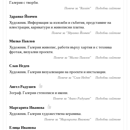
Галерия с творби.
Повече за "
Rassim
"
Подобни сайтове
Здравко Йончев
Художник. Информация за изложби и събития, представяне на
илюстрации, карикатури и живописни платна.
Повече за "
Здравко Йончев
"
Подобни сайтове
Милко Павлов
Художник. Галерия живопис, работи върху хартия и с техника
фротаж, визуални проекти.
Повече за "
Милко Павлов
"
Подобни сайтове
Слав Недев
Художник. Галерия визуализации на проекти и инсталации.
Повече за "
Слав Недев
"
Подобни сайтове
Ангел Радушев
Зограф. Галерия стенописи и икони.
Повече за "
Ангел Радушев
"
Подобни сайтове
Маргарита Иванова
Художник. Галерия художествена керамика.
Повече за "
Маргарита Иванова
"
Подобни сайтове
Елица Иванова