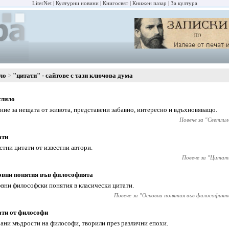
LiterNet
Културни новини
Книгосвят
Книжен пазар
За култура
ло
"цитати" - сайтове с тази ключова дума
тлило
ние за нещата от живота, представени забавно, интересно и вдъхновяващо.
Повече за "
Светлил
ати
стни цитати от известни автори.
Повече за "
Цитат
вни понятия във философията
вни философски понятия в класически цитати.
Повече за "
Основни понятия във философият
ти от философи
ани мъдрости на философи, творили през различни епохи.