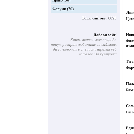
Право
(36)
Форуми
(70)
Jinn
Общо сайтове
6093
Цита
Нов
Добави сайт!
Каним всички, желаещи да
Фило
популяризират любимите си сайтове,
изми
да ги включат в специализирания уеб
каталог "За култура"!
Ти с
Фору
Пала
Блог
Сам
Глав
Eдна