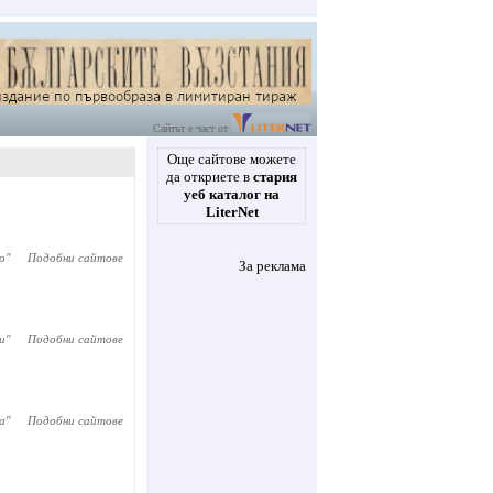
Сайтът е част от
Още сайтове можете
да откриете в
стария
уеб каталог на
LiterNet
о
"
Подобни сайтове
За реклама
и
"
Подобни сайтове
а
"
Подобни сайтове