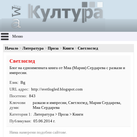
Меню
Начало
Литература
Проза
Книги
Светлоглед
Светлоглед
Блог на едноименната книга от Миа (Мария) Сердарева с разкази и
импресии.
Език
Bg
URL адрес
http:/
/
svetlogled.
blogspot.
com
Посетено
843
Ключови
разкази и импресии, Светлоглед, Мария Сердарева,
думи
Миа Сердарева
Категория 1
Литература
>
Проза
>
Книги
Публикуван
05.06.2014 г.
Няма намерени подобни сайтове.