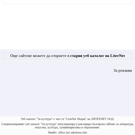
Още сайтове можете да откриете в
стария уеб каталог на LiterNet
За реклама
Уеб каталог "За култура" е част от "LiterNet Медиа" на ЛИТЕРНЕТ ООД.
Специализираният уеб каталог "За култура" популяризира и рекламира български сайтове за литература,
изкуства, култура, хуманитаристика и образование.
Имейл: office (at) zakultura.info