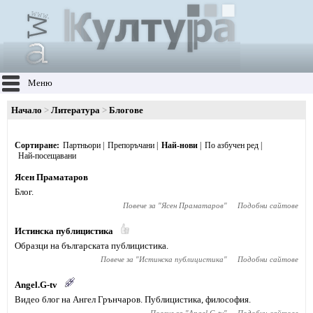
Меню
Начало
Литература
Блогове
Сортиране
Партньори
Препоръчани
Най-нови
По азбучен ред
Най-посещавани
Ясен Праматаров
Блог.
Повече за "
Ясен Праматаров
"
Подобни сайтове
Истинска публицистика
Образци на българската публицистика.
Повече за "
Истинска публицистика
"
Подобни сайтове
Angel.G-tv
Видео блог на Ангел Грънчаров. Публицистика, философия.