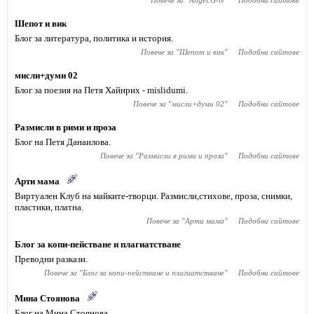
Повече за "
Angel.G-tv
"
Подобни сайтове
Шепот и вик
Блог за литература, политика и история.
Повече за "
Шепот и вик
"
Подобни сайтове
мисли+думи 02
Блог за поезия на Петя Хайнрих - mislidumi.
Повече за "
мисли+думи 02
"
Подобни сайтове
Размисли в рими и проза
Блог на Петя Данаилова.
Повече за "
Размисли в рими и проза
"
Подобни сайтове
Арти мама
Виртуален Клуб на майките-творци. Размисли,стихове, проза, снимки,
пластики, платна.
Повече за "
Арти мама
"
Подобни сайтове
Блог за копи-пействане и плагиатстване
Преводни разкази.
Повече за "
Блог за копи-пействане и плагиатстване
"
Подобни сайтове
Мина Стоянова
Блог на Мина Стоянова