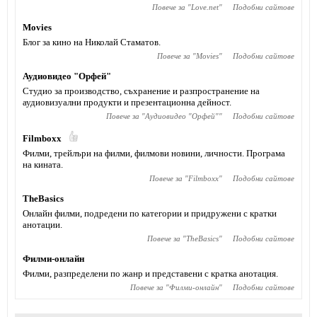
Повече за "
Love.net
"
Подобни сайтове
Movies
Блог за кино на Николай Стаматов.
Повече за "
Movies
"
Подобни сайтове
Аудиовидео "Орфей"
Студио за производство, съхранение и разпространение на
аудиовизуални продукти и презентационна дейност.
Повече за "
Аудиовидео "Орфей"
"
Подобни сайтове
Filmboxx
Филми, трейлъри на филми, филмови новини, личности. Програма
на кината.
Повече за "
Filmboxx
"
Подобни сайтове
TheBasics
Онлайн филми, подредени по категории и придружени с кратки
анотации.
Повече за "
TheBasics
"
Подобни сайтове
Филми-онлайн
Филми, разпределени по жанр и представени с кратка анотация.
Повече за "
Филми-онлайн
"
Подобни сайтове