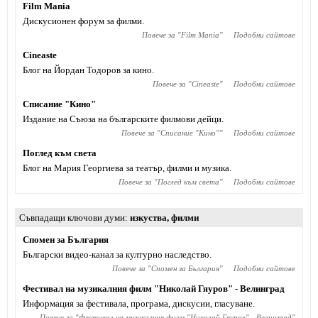
Film Mania
Дискусионен форум за филми.
Повече за "
Film Mania
"
Подобни сайтове
Cineaste
Блог на Йордан Тодоров за кино.
Повече за "
Cineaste
"
Подобни сайтове
Списание "Кино"
Издание на Съюза на българските филмови дейци.
Повече за "
Списание "Кино"
"
Подобни сайтове
Поглед към света
Блог на Мария Георгиева за театър, филми и музика.
Повече за "
Поглед към света
"
Подобни сайтове
Съвпадащи ключови думи
изкуства
,
филми
Спомен за България
Български видео-канал за културно наследство.
Повече за "
Спомен за България
"
Подобни сайтове
Фестивал на музикалния филм "Николай Гяуров" - Велинград
Информация за фестивала, програма, дискусии, гласуване.
Повече за "
Фестивал на музикалния филм "Николай Гяуров" - Велинград
"