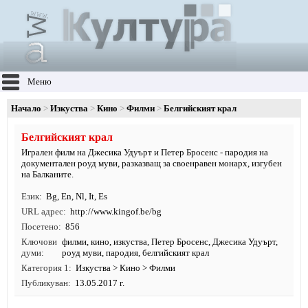
Меню
Начало
Изкуства
Кино
Филми
Белгийският крал
Белгийският крал
Игрален филм на Джесика Удуърт и Петер Бросенс - пародия на
документален роуд муви, разказващ за своенравен монарх, изгубен
на Балканите.
Език
Bg
,
En
,
Nl
,
It
,
Es
URL адрес
http:/
/
www.
kingof.
be/
bg
Посетено
856
Ключови
филми
,
кино
,
изкуства
, Петер Бросенс, Джесика Удуърт,
думи
роуд муви, пародия, белгийският крал
Категория 1
Изкуства
>
Кино
>
Филми
Публикуван
13.05.2017 г.