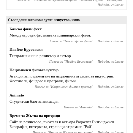
Подобни сайтове
Съвпадащи ключови думи
изкуства
,
кино
Банско филм фест
Международен фестивал на планинарския филм.
Повече за "
Банско филм фест
"
Подобни сайтове
Ивайло Брусовски
Театрален и кино режисьор и актьор.
Повече за "
Ивайло Брусовски
"
Подобни сайтове
Национален филмов център
Агенция за подпомагане на националната филмова индустрия.
Фестивали, фондове и програми, филми.
Повече за "
Национален филмов център
"
Подобни сайтове
Animato
Студентски блог за анимация.
Повече за "
Animato
"
Подобни сайтове
Време за Жътва на призраци
Сайт на режисьора, писателя и актьора Радослав Гизгинджиев‎.
Биография, интервюта, страници от романа "Рай".
Повече за "
Време за Жътва на призраци
"
Подобни сайтове