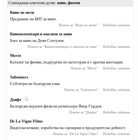
Съвпадащи ключови думи
кино
,
филми
Кино по ноти
Предаване на БНТ за кино.
Повече за "
Кино по ноти
"
Подобни сайтове
Кинокоментари и анализи за кино
Блог за кино на Деян Статулов.
Повече за "
Кинокоментари и анализи за кино
"
Подобни сайтове
Movie
Каталог на филми, подредени по категории и с кратки анотации.
Повече за "
Movie
"
Подобни сайтове
Subsunacs
Субтитри на български език.
Повече за "
Subsunacs
"
Подобни сайтове
Дзифт
Български игрален филм на режисьора Явор Гърдев.
Повече за "
Дзифт
"
Подобни сайтове
De La Vigne Films
Видеозаснемане, изработка на сценарии и продуцентска дейност.
Повече за "
De La Vigne Films
"
Подобни сайтове