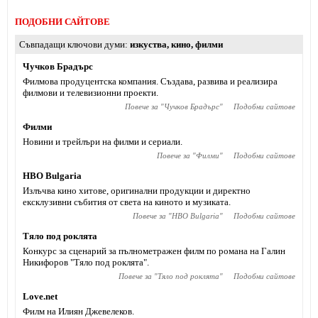
ПОДОБНИ САЙТОВЕ
Съвпадащи ключови думи
изкуства
,
кино
,
филми
Чучков Брадърс
Филмова продуцентска компания. Създава, развива и реализира
филмови и телевизионни проекти.
Повече за "
Чучков Брадърс
"
Подобни сайтове
Филми
Новини и трейлъри на филми и сериали.
Повече за "
Филми
"
Подобни сайтове
HBO Bulgaria
Излъчва кино хитове, оригинални продукции и директно
ексклузивни събития от света на киното и музиката.
Повече за "
HBO Bulgaria
"
Подобни сайтове
Тяло под роклята
Конкурс за сценарий за пълнометражен филм по романа на Галин
Никифоров "Тяло под роклята".
Повече за "
Тяло под роклята
"
Подобни сайтове
Love.net
Филм на Илиян Джевелеков.