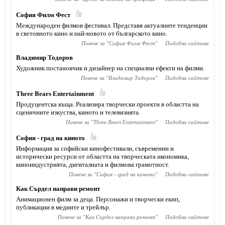
София Филм Фест
Международен филмов фестивал. Представя актуалните тенденции
в световното кино и най-новото от българското кино.
Повече за "
София Филм Фест
"
Подобни сайтове
Владимир Тодоров
Художник постановчик и дизайнер на специални ефекти на филми.
Повече за "
Владимир Тодоров
"
Подобни сайтове
Тhree Bears Entertainment
Продуцентска къща. Реализира творчески проекти в областта на
сценичните изкуства, киното и телевизията.
Повече за "
Тhree Bears Entertainment
"
Подобни сайтове
София - град на киното
Информация за софийски кинофестивали, съвременни и
исторически ресурси от областта на творческата икономика,
киноиндустрията, дигиталната и филмова грамотност.
Повече за "
София - град на киното
"
Подобни сайтове
Как Сърдел направи ремонт
Анимационен филм за деца. Персонажи и творчески екип,
публикации в медиите и трейлър.
Повече за "
Как Сърдел направи ремонт
"
Подобни сайтове