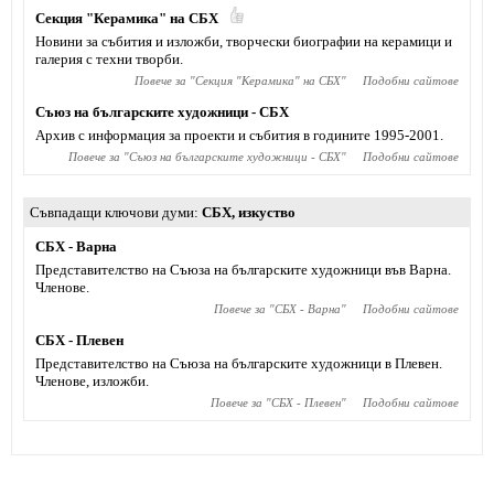
Секция "Керамика" на СБХ
Новини за събития и изложби, творчески биографии на керамици и
галерия с техни творби.
Повече за "
Секция "Керамика" на СБХ
"
Подобни сайтове
Съюз на българските художници - СБХ
Архив с информация за проекти и събития в годините 1995-2001.
Повече за "
Съюз на българските художници - СБХ
"
Подобни сайтове
Съвпадащи ключови думи
СБХ
,
изкуство
СБХ - Варна
Представителство на Съюза на българските художници във Варна.
Членове.
Повече за "
СБХ - Варна
"
Подобни сайтове
СБХ - Плевен
Представителство на Съюза на българските художници в Плевен.
Членове, изложби.
Повече за "
СБХ - Плевен
"
Подобни сайтове