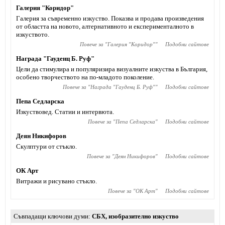
Галерия "Коридор"
Галерия за съвременно изкуство. Показва и продава произведения
от областта на новото, алтернативното и експерименталното в
изкуството.
Повече за "
Галерия "Коридор"
"
Подобни сайтове
Награда "Гауденц Б. Руф"
Цели да стимулира и популяризира визуалните изкуства в България,
особено творчеството на по-младото поколение.
Повече за "
Награда "Гауденц Б. Руф"
"
Подобни сайтове
Пепа Седларска
Изкуствовед. Статии и интервюта.
Повече за "
Пепа Седларска
"
Подобни сайтове
Деян Никифоров
Скулптури от стъкло.
Повече за "
Деян Никифоров
"
Подобни сайтове
ОК Арт
Витражи и рисувано стъкло.
Повече за "
ОК Арт
"
Подобни сайтове
Съвпадащи ключови думи
СБХ
,
изобразително изкуство