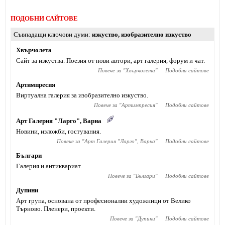
ПОДОБНИ САЙТОВЕ
Съвпадащи ключови думи
изкуство
,
изобразително изкуство
Хвърчолета
Сайт за изкуства. Поезия от нови автори, арт галерия, форум и чат.
Повече за "
Хвърчолета
"
Подобни сайтове
Артимпресия
Виртуална галерия за изобразително изкуство.
Повече за "
Артимпресия
"
Подобни сайтове
Арт Галерия "Ларго", Варна
Новини, изложби, гостувания.
Повече за "
Арт Галерия "Ларго", Варна
"
Подобни сайтове
Българи
Галерия и антиквариат.
Повече за "
Българи
"
Подобни сайтове
Дупини
Арт група, основана от професионални художници от Велико
Търново. Пленери, проекти.
Повече за "
Дупини
"
Подобни сайтове