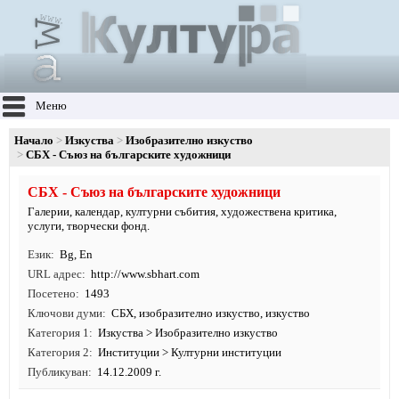
Меню
Начало
Изкуства
Изобразително изкуство
СБХ - Съюз на българските художници
СБХ - Съюз на българските художници
Галерии, календар, културни събития, художествена критика,
услуги, творчески фонд.
Език
Bg
,
En
URL адрес
http:/
/
www.
sbhart.
com
Посетено
1493
Ключови думи
СБХ
,
изобразително изкуство
,
изкуство
Категория 1
Изкуства
>
Изобразително изкуство
Категория 2
Институции
>
Културни институции
Публикуван
14.12.2009 г.