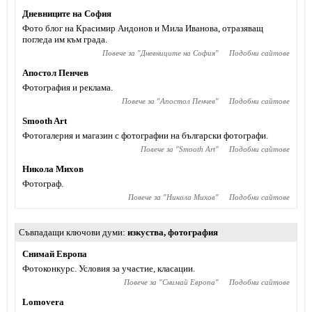
Дневниците на София
Фото блог на Красимир Андонов и Мила Иванова, отразяващ
погледа им към града.
Повече за "
Дневниците на София
"
Подобни сайтове
Апостол Пенчев
Фотография и реклама.
Повече за "
Апостол Пенчев
"
Подобни сайтове
Smooth Art
Фотогалерия и магазин с фотографии на български фотографи.
Повече за "
Smooth Art
"
Подобни сайтове
Никола Михов
Фотограф.
Повече за "
Никола Михов
"
Подобни сайтове
Съвпадащи ключови думи
изкуства
,
фотография
Снимай Европа
Фотоконкурс. Условия за участие, класации.
Повече за "
Снимай Европа
"
Подобни сайтове
Lomovera