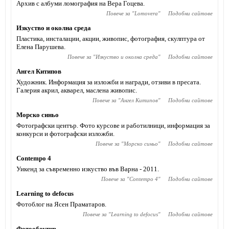
Архив с албуми ломография на Вера Гоцева.
Повече за "
Lomovera
"
Подобни сайтове
Изкуство и околна среда
Пластика, инсталации, акции, живопис, фотография, скулптура от
Елена Парушева.
Повече за "
Изкуство и околна среда
"
Подобни сайтове
Ангел Китипов
Художник. Информация за изложби и награди, отзиви в пресата.
Галерия акрил, акварел, маслена живопис.
Повече за "
Ангел Китипов
"
Подобни сайтове
Морско синьо
Фотографски център. Фото курсове и работилници, информация за
конкурси и фотографски изложби.
Повече за "
Морско синьо
"
Подобни сайтове
Contempo 4
Уикенд за съвременно изкуство във Варна - 2011.
Повече за "
Contempo 4
"
Подобни сайтове
Learning to defocus
Фотоблог на Ясен Праматаров.
Повече за "
Learning to defocus
"
Подобни сайтове
Фотообектив