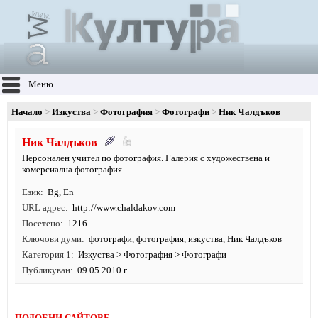
Меню
Начало
Изкуства
Фотография
Фотографи
Ник Чалдъков
Ник Чалдъков
Персонален учител по фотография. Галерия с художествена и
комерсиална фотография.
Език
Bg
,
En
URL адрес
http:/
/
www.
chaldakov.
com
Посетено
1216
Ключови думи
фотографи
,
фотография
,
изкуства
, Ник Чалдъков
Категория 1
Изкуства
>
Фотография
>
Фотографи
Публикуван
09.05.2010 г.
ПОДОБНИ САЙТОВЕ