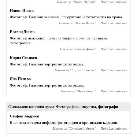
Повече за "
Павел Пронин
"
Подобни сайтове
Илиян Илиев
Фотограф. Галерия рекламна, продуктова и фотография на храна.
Повече за "
Илиян Илиев
"
Подобни сайтове
Евгени Динев
Фотограф пейзажист. Галерия творби и блог за пейзажна
фотография.
Повече за "
Евгени Динев
"
Подобни сайтове
Кирил Станоев
Фотограф. Галерия портретна фотография.
Повече за "
Кирил Станоев
"
Подобни сайтове
Яна Пенева
Фотограф. Галерия портретна фотография.
Повече за "
Яна Пенева
"
Подобни сайтове
Съвпадащи ключови думи
Фотография
,
изкуства
,
фотографи
Стефан Андреев
Висококачествена цифрова фотография и оригинални картини.
Повече за "
Стефан Андреев
"
Подобни сайтове