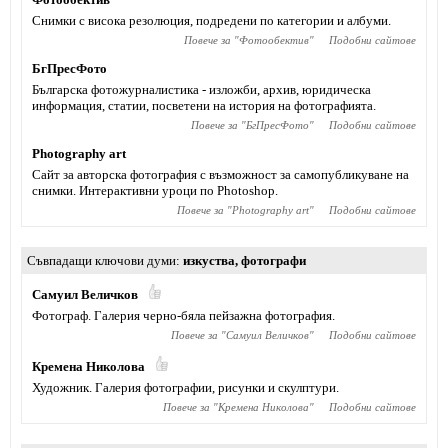
Снимки с висока резолюция, подредени по категории и албуми.
Повече за "
Фотообектив
"
Подобни сайтове
БгПресФото
Българска фотожурналистика - изложби, архив, юридическа
информация, статии, посветени на история на фотографията.
Повече за "
БгПресФото
"
Подобни сайтове
Photography art
Сайт за авторска фотография с възможност за самопубликуване на
снимки. Интерактивни уроци по Photoshop.
Повече за "
Photography art
"
Подобни сайтове
Съвпадащи ключови думи
изкуства
,
фотографи
Самуил Величков
Фотограф. Галерия черно-бяла пейзажна фотография.
Повече за "
Самуил Величков
"
Подобни сайтове
Кремена Николова
Художник. Галерия фотографии, рисунки и скулптури.
Повече за "
Кремена Николова
"
Подобни сайтове