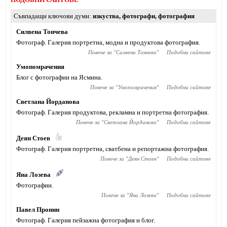
Съвпадащи ключови думи
изкуства
,
фотографи
,
фотография
Силвена Тончева
Фотограф. Галерия портретна, модна и продуктова фотография.
Повече за "
Силвена Тончева
"
Подобни сайтове
Умопомрачения
Блог с фотографии на Ясмина.
Повече за "
Умопомрачения
"
Подобни сайтове
Светлана Йорданова
Фотограф. Галерия продуктова, рекламна и портретна фотография.
Повече за "
Светлана Йорданова
"
Подобни сайтове
Деян Стоев
Фотограф. Галерия портретна, сватбена и репортажна фотография.
Повече за "
Деян Стоев
"
Подобни сайтове
Яна Лозева
Фотографии.
Повече за "
Яна Лозева
"
Подобни сайтове
Павел Пронин
Фотограф. Галерия пейзажна фотография и блог.