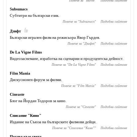
Повече за "
Movie
"
Подобни сайтове
Subsunacs
Субтитри на български език.
Повече за "
Subsunacs
"
Подобни сайтове
Дзифт
Български игрален филм на режисьора Явор Гърдев.
Повече за "
Дзифт
"
Подобни сайтове
De La Vigne Films
Видеозаснемане, изработка на сценарии и продуцентска дейност.
Повече за "
De La Vigne Films
"
Подобни сайтове
Film Mania
Дискусионен форум за филми.
Повече за "
Film Mania
"
Подобни сайтове
Cineaste
Блог на Йордан Тодоров за кино.
Повече за "
Cineaste
"
Подобни сайтове
Списание "Кино"
Издание на Съюза на българските филмови дейци.
Повече за "
Списание "Кино"
"
Подобни сайтове
Поглед към света