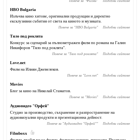
Повече за "
Филми
"
Подобни сайтове
HBO Bulgaria
Излъчва кино хитове, оригинални продукции и директно
ексклузивни събития от света на киното и музиката.
Повече за "
HBO Bulgaria
"
Подобни сайтове
Тяло под роклята
Конкурс за сценарий за пълнометражен филм по романа на Галин
Никифоров "Тяло под роклята".
Повече за "
Тяло под роклята
"
Подобни сайтове
Love.net
Филм на Илиян Джевелеков.
Повече за "
Love.net
"
Подобни сайтове
Movies
Блог за кино на Николай Стаматов.
Повече за "
Movies
"
Подобни сайтове
Аудиовидео "Орфей"
Студио за производство, съхранение и разпространение на
аудиовизуални продукти и презентационна дейност.
Повече за "
Аудиовидео "Орфей"
"
Подобни сайтове
Filmboxx
Филми, трейлъри на филми, филмови новини, личности. Програма