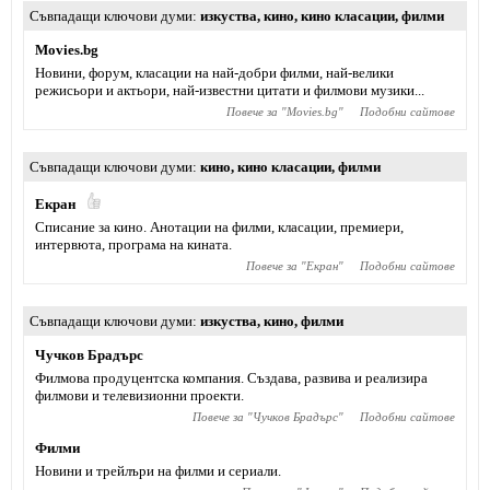
Съвпадащи ключови думи
изкуства
,
кино
,
кино класации
,
филми
Movies.bg
Новини, форум, класации на най-добри филми, най-велики
режисьори и актьори, най-известни цитати и филмови музики...
Повече за "
Movies.bg
"
Подобни сайтове
Съвпадащи ключови думи
кино
,
кино класации
,
филми
Екран
Списание за кино. Анотации на филми, класации, премиери,
интервюта, програма на кината.
Повече за "
Екран
"
Подобни сайтове
Съвпадащи ключови думи
изкуства
,
кино
,
филми
Чучков Брадърс
Филмова продуцентска компания. Създава, развива и реализира
филмови и телевизионни проекти.
Повече за "
Чучков Брадърс
"
Подобни сайтове
Филми
Новини и трейлъри на филми и сериали.