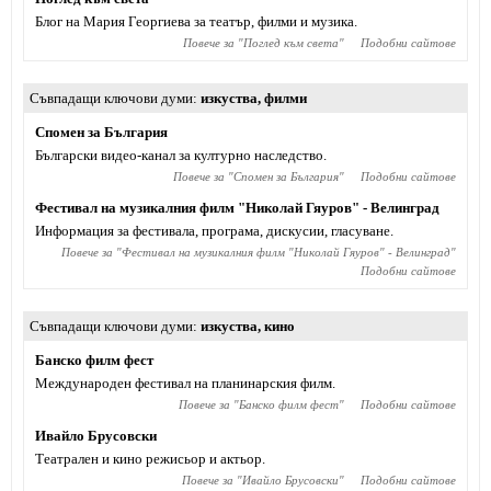
Блог на Мария Георгиева за театър, филми и музика.
Повече за "
Поглед към света
"
Подобни сайтове
Съвпадащи ключови думи
изкуства
,
филми
Спомен за България
Български видео-канал за културно наследство.
Повече за "
Спомен за България
"
Подобни сайтове
Фестивал на музикалния филм "Николай Гяуров" - Велинград
Информация за фестивала, програма, дискусии, гласуване.
Повече за "
Фестивал на музикалния филм "Николай Гяуров" - Велинград
"
Подобни сайтове
Съвпадащи ключови думи
изкуства
,
кино
Банско филм фест
Международен фестивал на планинарския филм.
Повече за "
Банско филм фест
"
Подобни сайтове
Ивайло Брусовски
Театрален и кино режисьор и актьор.
Повече за "
Ивайло Брусовски
"
Подобни сайтове