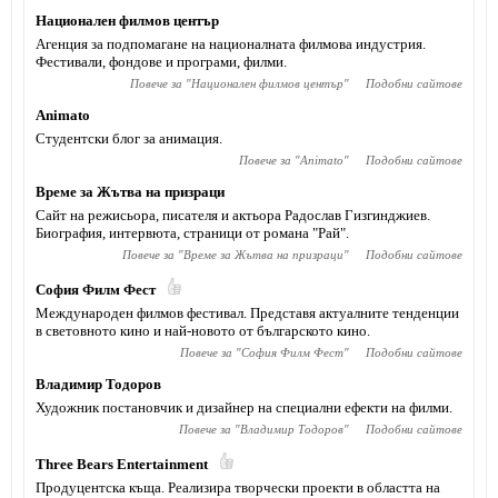
Национален филмов център
Агенция за подпомагане на националната филмова индустрия.
Фестивали, фондове и програми, филми.
Повече за "
Национален филмов център
"
Подобни сайтове
Animato
Студентски блог за анимация.
Повече за "
Animato
"
Подобни сайтове
Време за Жътва на призраци
Сайт на режисьора, писателя и актьора Радослав Гизгинджиев‎.
Биография, интервюта, страници от романа "Рай".
Повече за "
Време за Жътва на призраци
"
Подобни сайтове
София Филм Фест
Международен филмов фестивал. Представя актуалните тенденции
в световното кино и най-новото от българското кино.
Повече за "
София Филм Фест
"
Подобни сайтове
Владимир Тодоров
Художник постановчик и дизайнер на специални ефекти на филми.
Повече за "
Владимир Тодоров
"
Подобни сайтове
Тhree Bears Entertainment
Продуцентска къща. Реализира творчески проекти в областта на