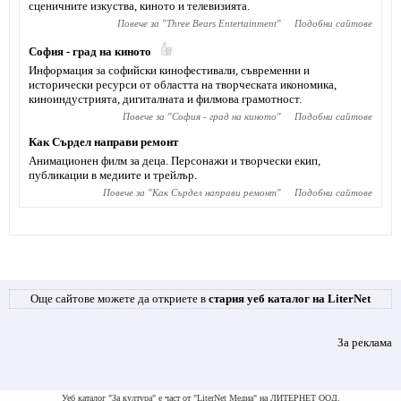
сценичните изкуства, киното и телевизията.
Повече за "
Тhree Bears Entertainment
"
Подобни сайтове
София - град на киното
Информация за софийски кинофестивали, съвременни и
исторически ресурси от областта на творческата икономика,
киноиндустрията, дигиталната и филмова грамотност.
Повече за "
София - град на киното
"
Подобни сайтове
Как Сърдел направи ремонт
Анимационен филм за деца. Персонажи и творчески екип,
публикации в медиите и трейлър.
Повече за "
Как Сърдел направи ремонт
"
Подобни сайтове
Още сайтове можете да откриете в
стария уеб каталог на LiterNet
За реклама
Уеб каталог "За култура" е част от "LiterNet Медиа" на ЛИТЕРНЕТ ООД.