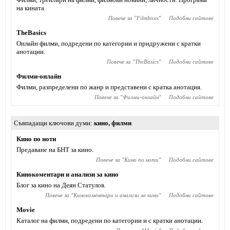
на кината.
Повече за "
Filmboxx
"
Подобни сайтове
TheBasics
Онлайн филми, подредени по категории и придружени с кратки
анотации.
Повече за "
TheBasics
"
Подобни сайтове
Филми-онлайн
Филми, разпределени по жанр и представени с кратка анотация.
Повече за "
Филми-онлайн
"
Подобни сайтове
Съвпадащи ключови думи
кино
,
филми
Кино по ноти
Предаване на БНТ за кино.
Повече за "
Кино по ноти
"
Подобни сайтове
Кинокоментари и анализи за кино
Блог за кино на Деян Статулов.
Повече за "
Кинокоментари и анализи за кино
"
Подобни сайтове
Movie
Каталог на филми, подредени по категории и с кратки анотации.