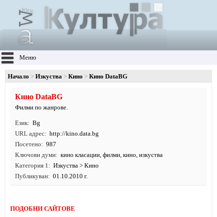
Меню
Начало
Изкуства
Кино
Кино DataBG
Кино DataBG
Филми по жанрове.
Език
Bg
URL адрес
http:/
/
kino.
data.
bg
Посетено
987
Ключови думи
кино класации
,
филми
,
кино
,
изкуства
Категория 1
Изкуства
>
Кино
Публикуван
01.10.2010 г.
ПОДОБНИ САЙТОВЕ