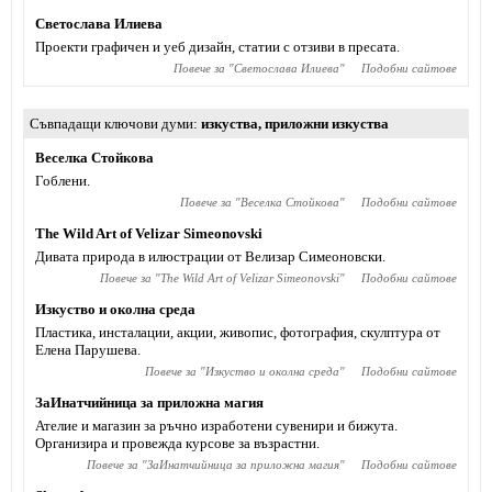
Светослава Илиева
Проекти графичен и уеб дизайн, статии с отзиви в пресата.
Повече за "
Светослава Илиева
"
Подобни сайтове
Съвпадащи ключови думи
изкуства
,
приложни изкуства
Веселка Стойкова
Гоблени.
Повече за "
Веселка Стойкова
"
Подобни сайтове
The Wild Art of Velizar Simeonovski
Дивата природа в илюстрации от Велизар Симеоновски.
Повече за "
The Wild Art of Velizar Simeonovski
"
Подобни сайтове
Изкуство и околна среда
Пластика, инсталации, акции, живопис, фотография, скулптура от
Елена Парушева.
Повече за "
Изкуство и околна среда
"
Подобни сайтове
ЗаИнатчийница за приложна магия
Ателие и магазин за ръчно изработени сувенири и бижута.
Организира и провежда курсове за възрастни.
Повече за "
ЗаИнатчийница за приложна магия
"
Подобни сайтове