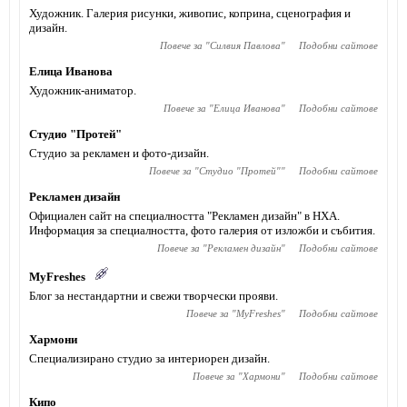
Художник. Галерия рисунки, живопис, коприна, сценография и
дизайн.
Повече за "
Силвия Павлова
"
Подобни сайтове
Елица Иванова
Художник-аниматор.
Повече за "
Елица Иванова
"
Подобни сайтове
Студио "Протей"
Студио за рекламен и фото-дизайн.
Повече за "
Студио "Протей"
"
Подобни сайтове
Рекламен дизайн
Официален сайт на специалността "Рекламен дизайн" в НХА.
Информация за специалността, фото галерия от изложби и събития.
Повече за "
Рекламен дизайн
"
Подобни сайтове
MyFreshes
Блог за нестандартни и свежи творчески прояви.
Повече за "
MyFreshes
"
Подобни сайтове
Хармони
Специализирано студио за интериорен дизайн.
Повече за "
Хармони
"
Подобни сайтове
Кипо