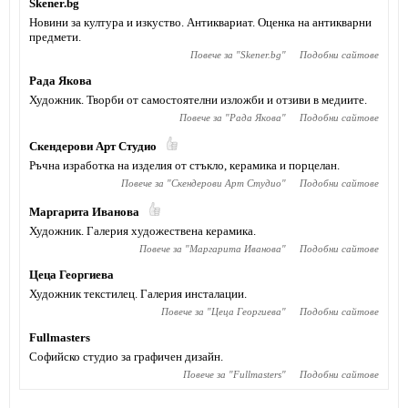
Skener.bg
Новини за култура и изкуство. Антиквариат. Оценка на антикварни
предмети.
Повече за "
Skener.bg
"
Подобни сайтове
Рада Якова
Художник. Творби от самостоятелни изложби и отзиви в медиите.
Повече за "
Рада Якова
"
Подобни сайтове
Скендерови Арт Студио
Ръчна изработка на изделия от стъкло, керамика и порцелан.
Повече за "
Скендерови Арт Студио
"
Подобни сайтове
Маргарита Иванова
Художник. Галерия художествена керамика.
Повече за "
Маргарита Иванова
"
Подобни сайтове
Цеца Георгиева
Художник текстилец. Галерия инсталации.
Повече за "
Цеца Георгиева
"
Подобни сайтове
Fullmasters
Софийско студио за графичен дизайн.
Повече за "
Fullmasters
"
Подобни сайтове