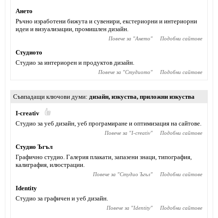
Ането
Ръчно изработени бижута и сувенири, екстериорни и интериорни
идеи и визуализации, промишлен дизайн.
Повече за "
Ането
"
Подобни сайтове
Студиото
Студио за интериорен и продуктов дизайн.
Повече за "
Студиото
"
Подобни сайтове
Съвпадащи ключови думи
дизайн
,
изкуства
,
приложни изкуства
I-creativ
Студио за уеб дизайн, уеб програмиране и оптимизация на сайтове.
Повече за "
I-creativ
"
Подобни сайтове
Студио Ъгъл
Графично студио. Галерия плакати, запазени знаци, типография,
калиграфия, илюстрации.
Повече за "
Студио Ъгъл
"
Подобни сайтове
Identity
Студио за графичен и уеб дизайн.
Повече за "
Identity
"
Подобни сайтове