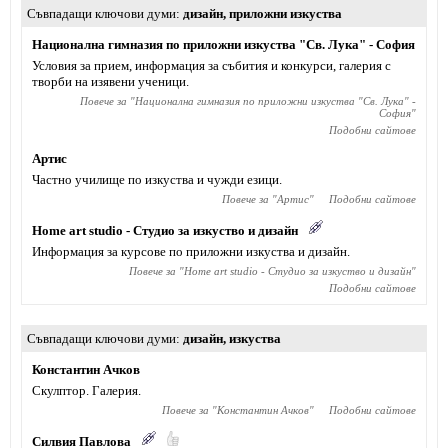
Съвпадащи ключови думи
дизайн
,
приложни изкуства
Национална гимназия по приложни изкуства "Св. Лука" - София
Условия за прием, информация за събития и конкурси, галерия с
творби на изявени ученици.
Повече за "
Национална гимназия по приложни изкуства "Св. Лука" -
София
"
Подобни сайтове
Артис
Частно училище по изкуства и чужди езици.
Повече за "
Артис
"
Подобни сайтове
Home art studio - Студио за изкуство и дизайн
Информация за курсове по приложни изкуства и дизайн.
Повече за "
Home art studio - Студио за изкуство и дизайн
"
Подобни сайтове
Съвпадащи ключови думи
дизайн
,
изкуства
Константин Ачков
Скулптор. Галерия.
Повече за "
Константин Ачков
"
Подобни сайтове
Силвия Павлова