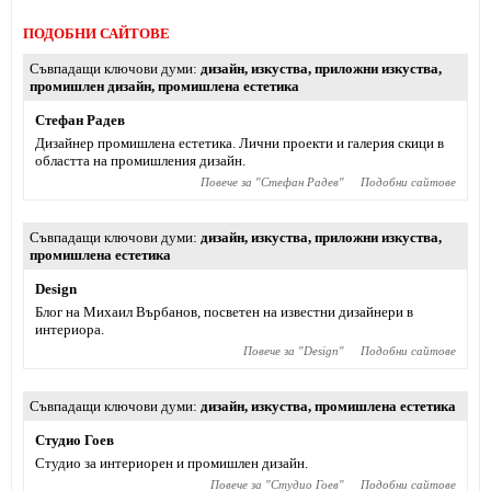
ПОДОБНИ САЙТОВЕ
Съвпадащи ключови думи
дизайн
,
изкуства
,
приложни изкуства
,
промишлен дизайн
,
промишлена естетика
Стефан Радев
Дизайнер промишлена естетика. Лични проекти и галерия скици в
областта на промишления дизайн.
Повече за "
Стефан Радев
"
Подобни сайтове
Съвпадащи ключови думи
дизайн
,
изкуства
,
приложни изкуства
,
промишлена естетика
Design
Блог на Михаил Върбанов, посветен на известни дизайнери в
интериора.
Повече за "
Design
"
Подобни сайтове
Съвпадащи ключови думи
дизайн
,
изкуства
,
промишлена естетика
Студио Гоев
Студио за интериорен и промишлен дизайн.
Повече за "
Студио Гоев
"
Подобни сайтове