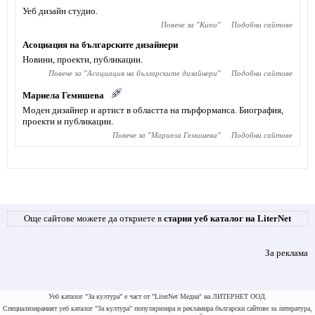
Уеб дизайн студио.
Повече за "
Кипо
"
Подобни сайтове
Асоциация на българските дизайнери
Новини, проекти, публикации.
Повече за "
Асоциация на българските дизайнери
"
Подобни сайтове
Мариела Гемишева
Моден дизайнер и артист в областта на пърформанса. Биография,
проекти и публикации.
Повече за "
Мариела Гемишева
"
Подобни сайтове
Още сайтове можете да откриете в
стария уеб каталог на LiterNet
За реклама
Уеб каталог "За култура" е част от "LiterNet Медиа" на ЛИТЕРНЕТ ООД.
Специализираният уеб каталог "За култура" популяризира и рекламира български сайтове за литература,