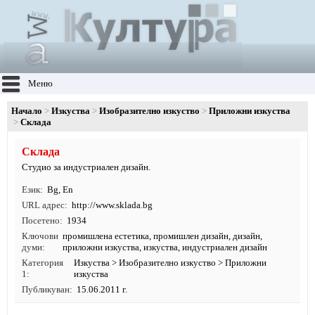
Меню
Начало
Изкуства
Изобразително изкуство
Приложни изкуства
Склада
Склада
Студио за индустриален дизайн.
Език
Bg
,
En
URL адрес
http:/
/
www.
sklada.
bg
Посетено
1934
Ключови
промишлена естетика
,
промишлен дизайн
,
дизайн
,
думи
приложни изкуства
,
изкуства
, индустриален дизайн
Категория
Изкуства
>
Изобразително изкуство
>
Приложни
1
изкуства
Публикуван
15.06.2011 г.