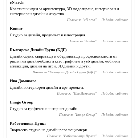
eN arch
Креативни идеи за архитектура, 3D моделиране, интериорен и
екстериорен дизайн и изкуство.
Повече за "
eN arch
"
Подобни сайтове
Kontur
Студио за дизайн, предпечат и илюстрация.
Повече за "
Kontur
"
Подобни сайтове
Българска Дизайн Група (БДГ)
Дизайн сцена, свързваща и обединяваща професионалисти от
различни дизайн-области като графичен и уеб дизайн, мобилни
апликации, дизайн на игри, 3D дизайн и други.
Повече за "
Българска Дизайн Група (БДГ)
"
Подобни сайтове
Ина Дамянова
Дизайн, интериорен дизайн и арт проекти.
Повече за "
Ина Дамянова
"
Подобни сайтове
Image Group
Студио за графичен и интернет дизайн.
Повече за "
Image Group
"
Подобни сайтове
Работилница Пункт
Творческо студио на дизайн революционери.
Повече за "
Работилница Пункт
"
Подобни сайтове