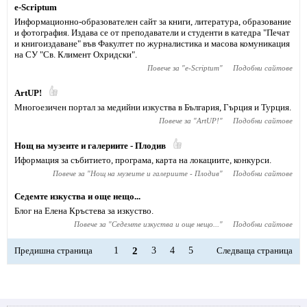
e-Scriptum
Информационно-образователен сайт за книги, литература, образование
и фотография. Издава се от преподаватели и студенти в катедра "Печат
и книгоиздаване" във Факултет по журналистика и масова комуникация
на СУ "Св. Климент Охридски".
Повече за "
e-Scriptum
"
Подобни сайтове
ArtUP!
Многоезичен портал за медийни изкуства в България, Гърция и Турция.
Повече за "
ArtUP!
"
Подобни сайтове
Нощ на музеите и галериите - Плодив
Иформация за събитието, програма, карта на локациите, конкурси.
Повече за "
Нощ на музеите и галериите - Плодив
"
Подобни сайтове
Седемте изкуства и още нещо...
Блог на Елена Кръстева за изкуство.
Повече за "
Седемте изкуства и още нещо...
"
Подобни сайтове
Предишна страница
1
2
3
4
5
Следваща страница