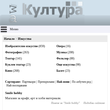
Меню
Начало
Изкуства
Изобразително изкуство
(859)
Опера
(16)
Фотография
(263)
Музика
(208)
Театър
(141)
Фолклор
(88)
Куклен театър
(23)
Още изкуства
(98)
Кино
(268)
Балет
(23)
Сортиране
Партньори
Препоръчани
Най-нови
По азбучен ред
Най-посещавани
Smile hobby
Магазин за крафт, арт и хоби материали.
Повече за "
Smile hobby
"
Подобни сайтове