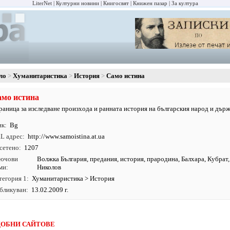
LiterNet
Културни новини
Книгосвят
Книжен пазар
За култура
ло
Хуманитаристика
История
Само истина
мо истина
раница за изследване произхода и ранната история на българския народ и държ
ик
Bg
L адрес
http:/
/
www.
samoistina.
at.
ua
сетено
1207
ючови
Волжка България
,
предания
,
история
, прародина, Балхара, Кубрат
ми
Николов
тегория 1
Хуманитаристика
>
История
бликуван
13.02.2009 г.
ОБНИ САЙТОВЕ