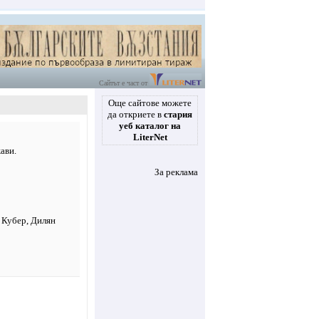
Сайтът е част от
Още сайтове можете
да откриете в
стария
уеб каталог на
LiterNet
ави.
За реклама
, Кубер, Дилян