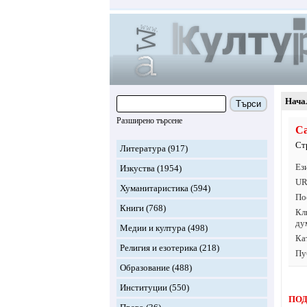
Нача
Търси
Разширено търсене
Са
Ст
Литература
(917)
Ез
Изкуства
(1954)
UR
Хуманитаристика
(594)
По
Книги
(768)
Кл
ду
Медии и култура
(498)
Ка
Религия и езотерика
(218)
Пу
Образование
(488)
Институции
(550)
ПОД