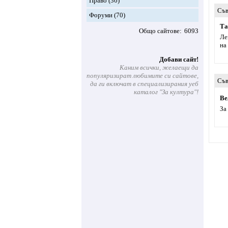
Право
(36)
Съв
Форуми
(70)
Та
Общо сайтове
6093
Ле
на
Добави сайт!
Каним всички, желаещи да
популяризират любимите си сайтове,
Съв
да ги включат в специализирания уеб
каталог "За култура"!
Ве
За