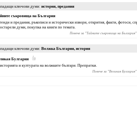
падащи ключови думи
история
,
предания
йните съкровища на България
генди и предания, ръкописи и исторически извори, открития, факти, фотоси, с
 остарели думи, покупка на книги по темата.
Повече за "
Тайните съкровища на България
"
падащи ключови думи
Волжка България
,
история
ликая Булгария
 историята и културата на волжките българи. Препратки.
Повече за "
Великая Булгария
"